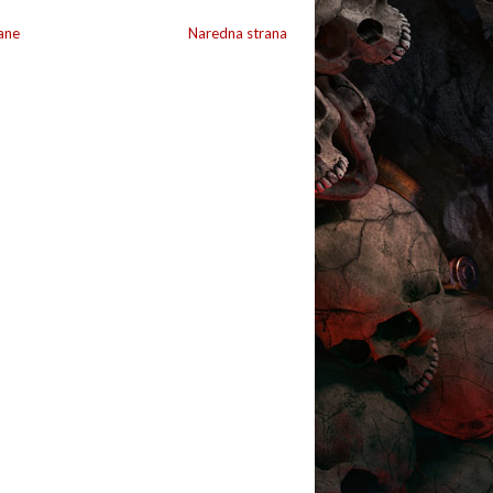
ane
Naredna strana