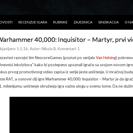
OVOSTI
RECENZIJE IGARA
RUBRIKE
ZAJEDNICA
SINDIKACIJA
O N
arhammer 40,000: Inquisitor – Martyr, prvi v
bjavljeno 5.5.16
, Autor:
Nikola B
, Komentari: 1
ezavisni razvojni tim NeocoreGames (poznat po serijalu
Van Helsing
) pokrenu
Dnevnici inkvizitora" kako bi postepeno upoznali igrače sa svojom novom igr
okus prvog promotivnog video zapisa iz serije jeste uništenje. U mračnoj buduć
este RAT, a osnovni cilj igre Warhammer 40,000: Inquisitor – Martyr je da igra
1. milenijumu; uništenje okruženja igra važnu ulogu u svemu tome. Da ne dužim