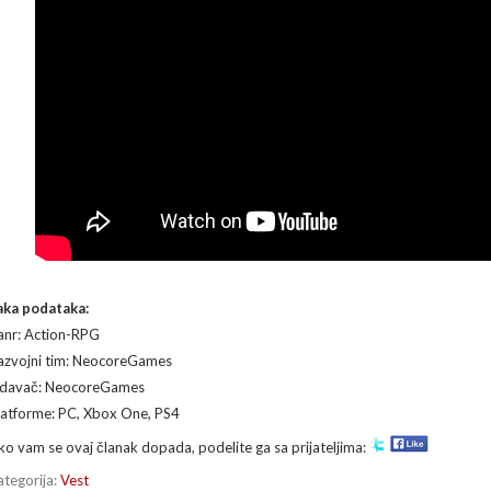
aka podataka:
anr: Action-RPG
azvojni tim: NeocoreGames
zdavač: NeocoreGames
latforme: PC, Xbox One, PS4
ko vam se ovaj članak dopada, podelite ga sa prijateljima:
ategorija:
Vest