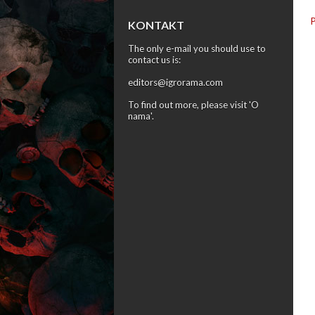
KONTAKT
The only e-mail you should use to
contact us is:
editors@igrorama.com
To find out more, please visit '
O
nama
'.