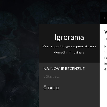
N
W
Igrorama
O
Vesti i opisi PC igara iz pera iskusnih
N
domaćih IT novinara
"
F
j
NAJNOVIJE RECENZIJE
4
Učitava se...
ČITAOCI