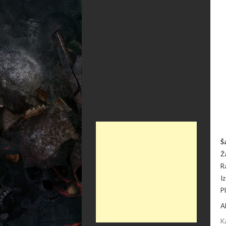
Š
Ž
R
I
P
A
K