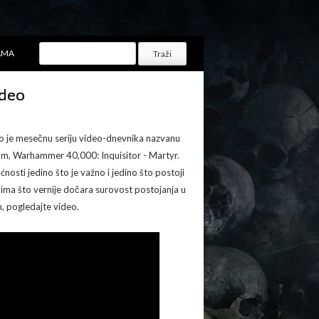
AMA
ideo
o je mesečnu seriju video-dnevnika nazvanu
om, Warhammer 40,000: Inquisitor - Martyr.
nosti jedino što je važno i jedino što postoji
čima što vernije dočara surovost postojanja u
, pogledajte video.