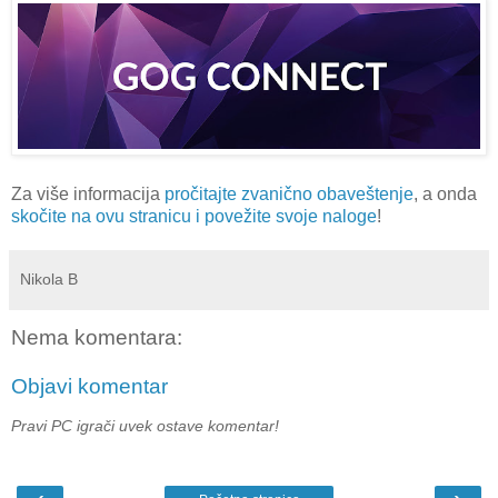
Za više informacija
pročitajte zvanično obaveštenje
, a onda
skočite na ovu stranicu i povežite svoje naloge
!
Nikola B
Nema komentara:
Objavi komentar
Pravi PC igrači uvek ostave komentar!