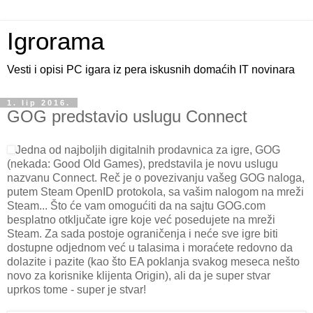
Igrorama
Vesti i opisi PC igara iz pera iskusnih domaćih IT novinara
1. lip 2016.
GOG predstavio uslugu Connect
Jedna od najboljih digitalnih prodavnica za igre, GOG
(nekada: Good Old Games), predstavila je novu uslugu
nazvanu Connect. Reč je o povezivanju vašeg GOG naloga,
putem Steam OpenID protokola, sa vašim nalogom na mreži
Steam... Što će vam omogućiti da na sajtu GOG.com
besplatno otključate igre koje već posedujete na mreži
Steam. Za sada postoje ograničenja i neće sve igre biti
dostupne odjednom već u talasima i moraćete redovno da
dolazite i pazite (kao što EA poklanja svakog meseca nešto
novo za korisnike klijenta Origin), ali da je super stvar
uprkos tome - super je stvar!