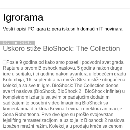
Igrorama
Vesti i opisi PC igara iz pera iskusnih domaćih IT novinara
30. lip 2016.
Uskoro stiže BioShock: The Collection
Posle 9 godina od kako smo posetili podvodni svet grada
Rapture u prvom Bioshock naslovu, 5 godina nakon druge
igre u serijalu, i tri godine nakon avantura u lebdećem gradu
Kolumbija, 16. septembra na mrežu Steam stiže obogaćena
kolekcija sa sve tri igre. BioShock: The Collection donosi
sva tri naslova (BioShock, BioShock 2 i BioShock Infinite) u
kompletnom izdanju sa svim pripadajućim dodatnim
sadržajem te posebni video Imagining BioShock sa
komentarima direktora Kevina Levina i direktora animacije
Šona Robertsona. Prve dve igre su prošle svojevrstan
fejslifting remasterizacijom, a uz to je iz Bioshock 2 naslova
izbačen mrežni režim. Kolekcija u prodaju kreće sa cenom