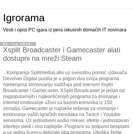
Igrorama
Vesti i opisi PC igara iz pera iskusnih domaćih IT novinara
25. lip 2016.
Xsplit Broadcaster i Gamecaster alati
dostupni na mreži Steam
Kompanija SplitmediaLabs uz svesrdnu pomoć izdavača
Devolver Digital pustila je u pogon dva svoja programa
namenjena strimovanju sadržaja pod imenom Xsplit
Broadcaster i Gamecaster. XSplit Broadcaster je jedan od
najpopularnijih i najkorišćenijih programa za snimanje i
internet emitovanje uživo sa bazom korisnika iz 150
zemalja. Gamecaster je najlakše rešenje za snimanje i
emitovanje vaših igračkih trenutaka na Twitch i Youtube
servisima. Uz jedinstveni audio mikser, efekte i jednostavan
interfejs sledi i ono najlepše. Programi su potpuno besplatni
a uz jednu licencu dobijate oba programa. Ukoliko želite