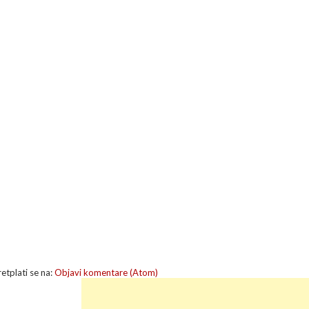
retplati se na:
Objavi komentare (Atom)