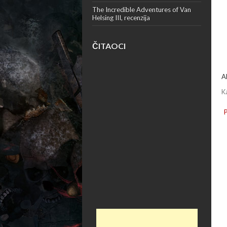
The Incredible Adventures of Van
Helsing III, recenzija
ČITAOCI
A
K