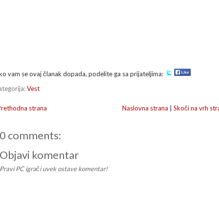
ko vam se ovaj članak dopada, podelite ga sa prijateljima:
ategorija:
Vest
Prethodna strana
Naslovna strana
|
Skoči na vrh str
0 comments:
Objavi komentar
Pravi PC igrači uvek ostave komentar!