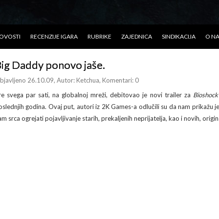
OVOSTI
RECENZIJE IGARA
RUBRIKE
ZAJEDNICA
SINDIKACIJA
O N
ig Daddy ponovo jaše.
bjavljeno 26.10.09
, Autor:
Ketchua
, Komentari: 0
re svega par sati, na globalnoj mreži, debitovao je novi trailer za
Bioshock
oslednjih godina. Ovaj put, autori iz 2K Games-a odlučili su da nam prikažu j
m srca ogrejati pojavljivanje starih, prekaljenih neprijatelja, kao i novih, origin