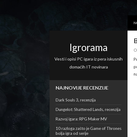
N
B
Igrorama
O
Vesti i opisi PC igara iz pera iskusnih
P
domaćih IT novinara
p
na
NAJNOVIJE RECENZIJE
Dark Souls 3, recenzija
Dungelot: Shattered Lands, recenzija
Razvoj igara: RPG Maker MV
10 razloga zašto je Game of Thrones
bolja igra od serije