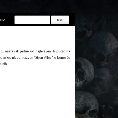
AMA
 2
, nastavak jedne od najhvaljenijih pucačina
edan od nivoa, nazvan “Siren Alley”, u kome će
alnih.