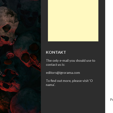
KONTAKT
The only e-mail you should use to
contact us is:
editors@igrorama.com
To find out more, please visit '
O
nama
'.
P