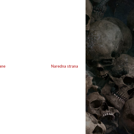
ane
Naredna strana