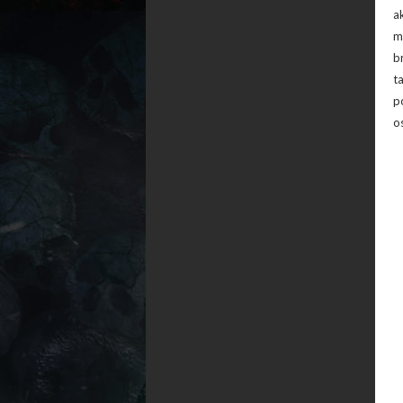
a
m
b
t
p
o