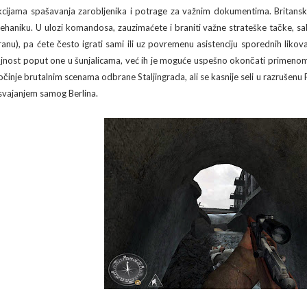
kcijama spašavanja zarobljenika i potrage za važnim dokumentima. Britansk
ehaniku. U ulozi komandosa, zauzimaćete i braniti važne strateške tačke, sa
ranu), pa ćete često igrati sami ili uz povremenu asistenciju sporednih liko
ajnost poput one u šunjalicama, već ih je moguće uspešno okončati primenom 
očinje brutalnim scenama odbrane Staljingrada, ali se kasnije seli u razrušenu
svajanjem samog Berlina.