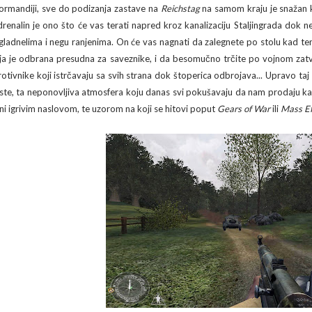
ormandiji, sve do podizanja zastave na
Reichstag
na samom kraju je snažan ko
drenalin je ono što će vas terati napred kroz kanalizaciju Staljingrada dok 
zgladnelima i negu ranjenima. On će vas nagnati da zalegnete po stolu kad te
ija je odbrana presudna za saveznike, i da besomučno trčite po vojnom zatvo
rotivnike koji istrčavaju sa svih strana dok štoperica odbrojava... Upravo taj
este, ta neponovljiva atmosfera koju danas svi pokušavaju da nam prodaju k
ini igrivim naslovom, te uzorom na koji se hitovi poput
Gears of War
ili
Mass Ef