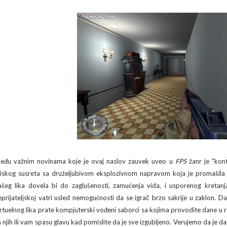
eđu važnim novinama koje je ovaj naslov zauvek uveo u
FPS
žanr je "kont
liskog susreta sa druželjubivom eksplozivnom napravom koja je promašila ig
ašeg lika dovela bi do zaglušenosti, zamućenja vida, i usporenog kretanj
eprijateljskoj vatri usled nemogućnosti da se igrač brzo sakrije u zaklon. Dalj
irtuelnog lika prate kompjuterski vođeni saborci sa kojima provodite dane u ro
a njih ili vam spasu glavu kad pomislite da je sve izgubljeno. Verujemo da je d