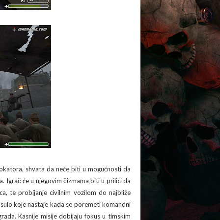
okatora, shvata da neće biti u mogućnosti da
a. Igrač će u njegovim čizmama biti u prilici da
a, te probijanje civilnim vozilom do najbliže
 rasulo koje nastaje kada se poremeti komandni
grada. Kasnije misije dobijaju fokus u timskim