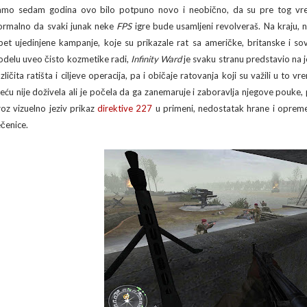
amo sedam godina ovo bilo potpuno novo i neobično, da su pre tog vrem
ormalno da svaki junak neke
FPS
igre bude usamljeni revolveraš. Na kraju, n
pet ujedinjene kampanje, koje su prikazale rat sa američke, britanske i so
odelu uveo čisto kozmetike radi,
Infinity Ward
je svaku stranu predstavio na 
azličita ratišta i ciljeve operacija, pa i običaje ratovanja koji su važili u to 
reću nije doživela ali je počela da ga zanemaruje i zaboravlja njegove pouke
roz vizuelno jeziv prikaz
direktive 227
u primeni, nedostatak hrane i opreme 
ečenice.