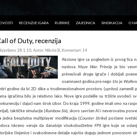
OVOSTI
RECENZIJE IGARA
RUBRIKE
ZAJEDNICA
SINDIKACIJA
O N
all of Duty, recenzija
bjavljeno 28.1.10
, Autor:
Nikola B
, Komentari: 14
Akcione igre sa pogledom iz prvog lica n
naslova
Maze War
. Princip je bio veom
primećivali druge igrače i dobijali poe
osamnaest godina pre nego što je
Wolfens
etiri godine da bi 2D slike u trodimenzionalnom prostoru (
sprites
) zamenili 
ama igračima bilo je relativno lako. Nove igre podelile su tržište uvodeći 
onkurenciju i dajući nam širok izbor. Do kraja 1999. godine imali smo na raspol
rijal), taktičke simulacije (
Rainbow Six
), skoro savršen AI i neverovatnu posveć
a jedna besplatna multiplayer modifikacija (
Counter Strike
) postane svetski
edova iskreno veruje da današnje visokobudžetne
FPS
igre koje se oslan
storijske činjenice i svakodnevne detalje najviše duguju jednom ponosnom si