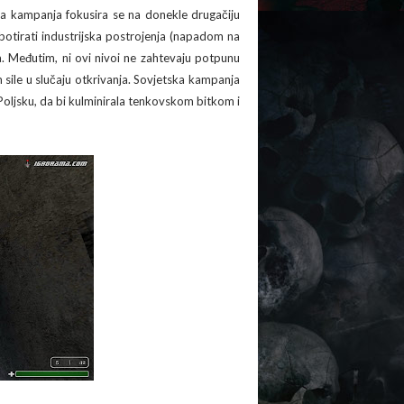
a kampanja fokusira se na donekle drugačiju
botirati industrijska postrojenja (napadom na
va. Međutim, ni ovi nivoi ne zahtevaju potpunu
sile u slučaju otkrivanja. Sovjetska kampanja
 Poljsku, da bi kulminirala tenkovskom bitkom i