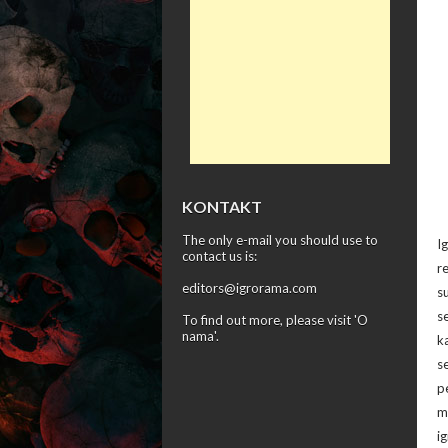
KONTAKT
The only e-mail you should use to
I
contact us is:
r
editors@igrorama.com
s
s
To find out more, please visit '
O
nama
'.
k
s
p
m
i