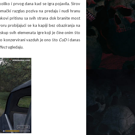
liko i prvog dana kad se igra pojavila. Sirov
nemački razglas poziva na predaju i nudi hranu
nkovi pritisnu sa svih strana dok branite most
ru probijajući se ka kapiji bez obaziranja na
 skup svih elemenata igre koji je čine onim što
ao konzervirani vazduh je ono što
CoD
i danas
fect
ugledaju.