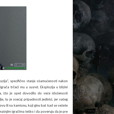
uzija", specifično stanje ošamućenosti nakon
rača trčeći mu u susret. Eksplozija u blizini
a, što je opet dovodilo do veće izloženosti
e, tu je osećaj pripadnosti jedinici, jer vašeg
vu ili na kamionu, koji ginu baš kad se vežete
anašnjim igračima teško i da poveruju da je pre