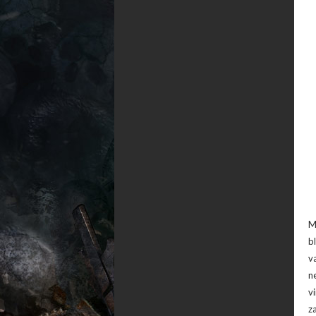
M
b
v
n
v
z