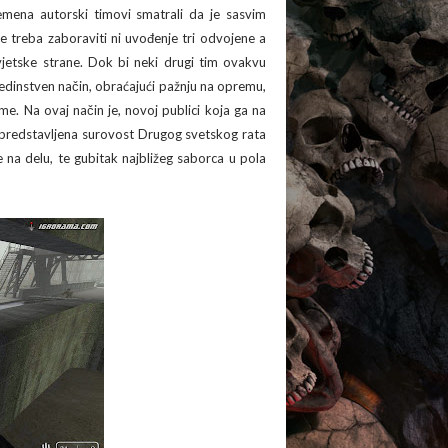
ena autorski timovi smatrali da je sasvim
e treba zaboraviti ni uvođenje tri odvojene a
vjetske strane. Dok bi neki drugi tim ovakvu
jedinstven način, obraćajući pažnju na opremu,
vreme. Na ovaj način je, novoj publici koja ga na
, predstavljena surovost Drugog svetskog rata
na delu, te gubitak najbližeg saborca u pola