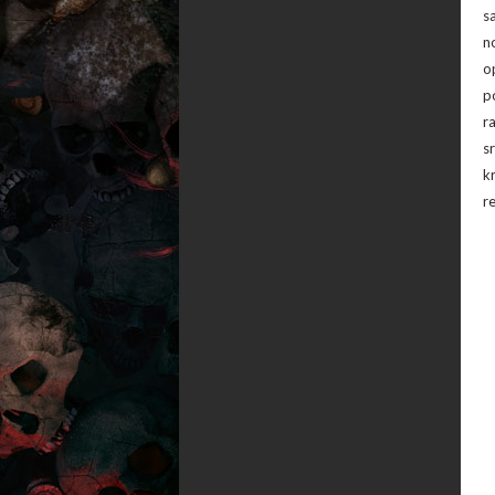
s
n
o
p
r
s
k
r