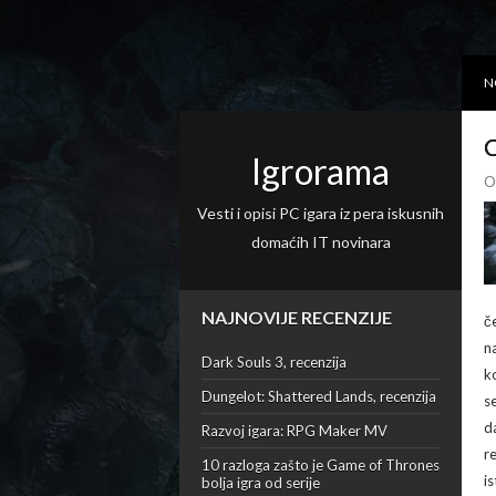
N
C
Igrorama
O
Vesti i opisi PC igara iz pera iskusnih
domaćih IT novinara
NAJNOVIJE RECENZIJE
č
n
Dark Souls 3, recenzija
k
Dungelot: Shattered Lands, recenzija
se
d
Razvoj igara: RPG Maker MV
r
10 razloga zašto je Game of Thrones
i
bolja igra od serije