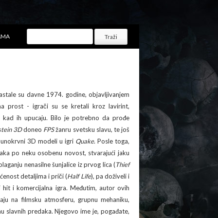
AMA
astale su davne 1974. godine, objavljivanjem
a prost - igrači su se kretali kroz lavirint,
ne kad ih upucaju. Bilo je potrebno da prođe
tein 3D
doneo
FPS
žanru svetsku slavu, te još
punokrvni 3D modeli u igri
Quake
. Posle toga,
svaka po neku osobenu novost, stvarajući jaku
aganju nenasilne šunjalice iz prvog lica (
Thief
enost detaljima i priči (
Half Life
), pa doživeli i
 hit i komercijalna igra. Međutim, autor ovih
jaju na filmsku atmosferu, grupnu mehaniku,
nu slavnih predaka. Njegovo ime je, pogađate,