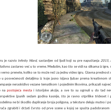
gru je razvio
Infinity Ward
, sastavljen od ljudi koji su pre napuštanja
2015, 
elativno zastareo već u to vreme. Međutim, kao što se vidi na slikama iz igre, s
u verno prenete, koliko se to može reći za jednu video igru. Glavna prednos
e u posvećenosti detaljima iz koje jasno isijava ljubav prema kreativnom stv
ampanje neraskidivo vezane tematikom i pojedinim likovima, prikazali najveći r
e na
postojeća mesta
i istorijske akcije, a sve to su ogrnuli u do tad ne
erspektive (punih sedam godina kasnije, što je ravno otprilike trideset 
odelima ne bi škodilo dupliranje broja poligona, a teksture deluju mutno i p
grača zgrabiti i držati čvrsto od prve scene u kojoj se spušta padobranom