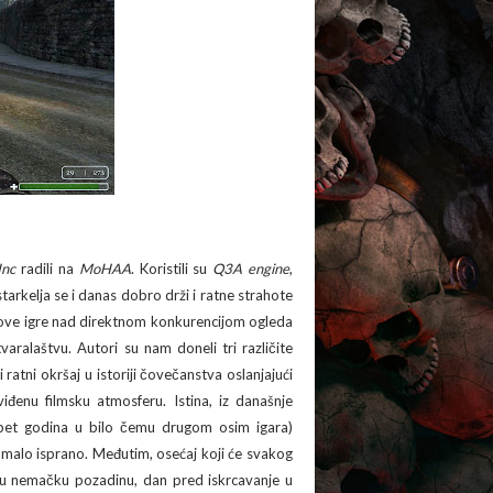
Inc
radili na
MoHAA
. Koristili su
Q3A engine
,
tarkelja se i danas dobro drži i ratne strahote
t ove igre nad direktnom konkurencijom ogleda
aralaštvu. Autori su nam doneli tri različite
atni okršaj u istoriji čovečanstva oslanjajući
viđenu filmsku atmosferu. Istina, iz današnje
i pet godina u bilo čemu drugom osim igara)
omalo isprano. Međutim, osećaj koji će svakog
 u nemačku pozadinu, dan pred iskrcavanje u