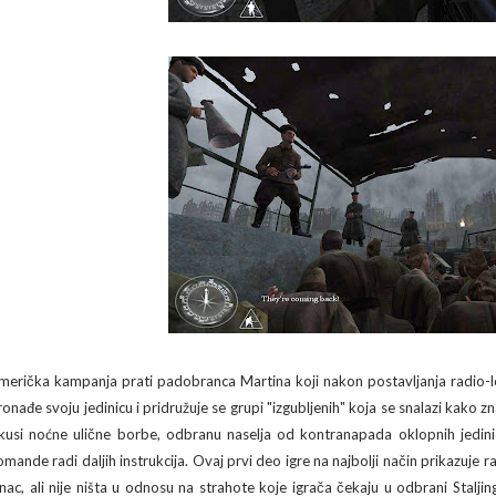
merička kampanja prati padobranca Martina koji nakon postavljanja radio-l
ronađe svoju jedinicu i pridružuje se grupi "izgubljenih" koja se snalazi kako zn
skusi noćne ulične borbe, odbranu naselja od kontranapada oklopnih jedinic
omande radi daljih instrukcija. Ovaj prvi deo igre na najbolji način prikazuje
anac, ali nije ništa u odnosu na strahote koje igrača čekaju u odbrani Staljin