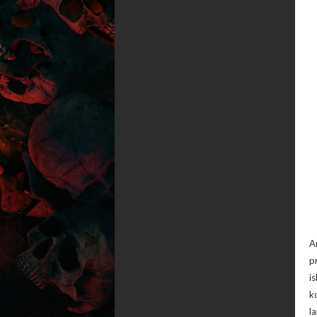
A
p
i
k
l