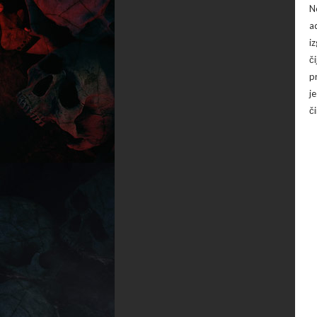
N
a
i
č
p
j
č