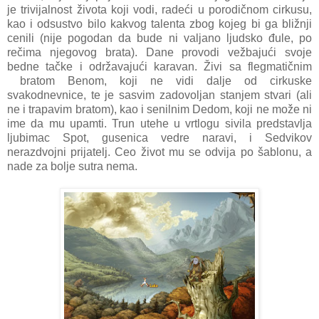
je trivijalnost života koji vodi, radeći u porodičnom cirkusu,
kao i odsustvo bilo kakvog talenta zbog kojeg bi ga bližnji
cenili (nije pogodan da bude ni valjano ljudsko đule, po
rečima njegovog brata). Dane provodi vežbajući svoje
bedne tačke i održavajući karavan. Živi sa flegmatičnim
bratom Benom, koji ne vidi dalje od cirkuske
svakodnevnice, te je sasvim zadovoljan stanjem stvari (ali
ne i trapavim bratom), kao i senilnim Dedom, koji ne može ni
ime da mu upamti. Trun utehe u vrtlogu sivila predstavlja
ljubimac Spot, gusenica vedre naravi, i Sedvikov
nerazdvojni prijatelj. Ceo život mu se odvija po šablonu, a
nade za bolje sutra nema.