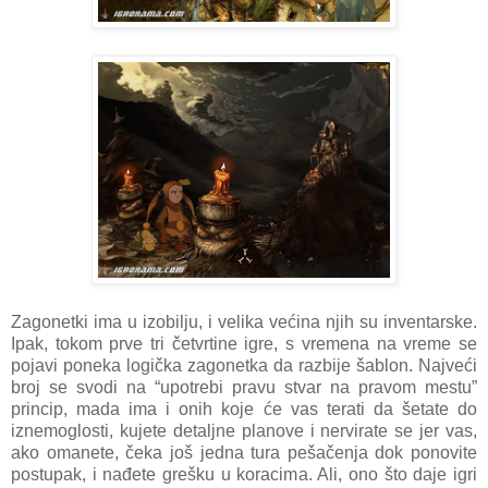
Zagonetki ima u izobilju, i velika većina njih su inventarske.
Ipak, tokom prve tri četvrtine igre, s vremena na vreme se
pojavi poneka logička zagonetka da razbije šablon. Najveći
broj se svodi na “upotrebi pravu stvar na pravom mestu”
princip, mada ima i onih koje će vas terati da šetate do
iznemoglosti, kujete detaljne planove i nervirate se jer vas,
ako omanete, čeka još jedna tura pešačenja dok ponovite
postupak, i nađete grešku u koracima. Ali, ono što daje igri