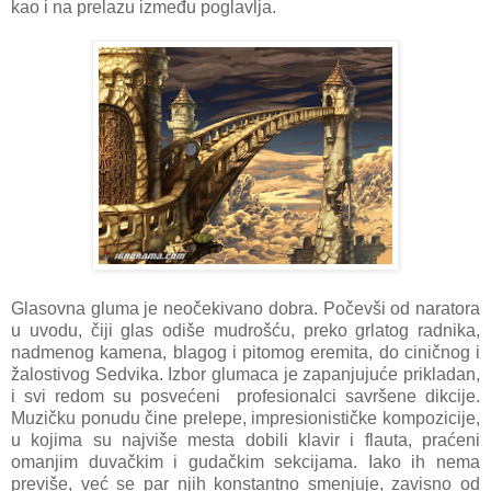
kao i na prelazu između poglavlja.
Glasovna gluma je neočekivano dobra. Počevši od naratora
u uvodu, čiji glas odiše mudrošću, preko grlatog radnika,
nadmenog kamena, blagog i pitomog eremita, do ciničnog i
žalostivog Sedvika. Izbor glumaca je zapanjujuće prikladan,
i svi redom su posvećeni profesionalci savršene dikcije.
Muzičku ponudu čine prelepe, impresionističke kompozicije,
u kojima su najviše mesta dobili klavir i flauta, praćeni
omanjim duvačkim i gudačkim sekcijama. Iako ih nema
previše, već se par njih konstantno smenjuje, zavisno od