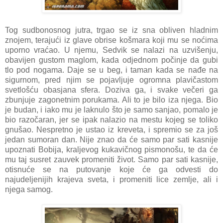
Tog sudbonosnog jutra, trgao se iz sna obliven hladnim
znojem, terajući iz glave obrise košmara koji mu se noćima
uporno vraćao. U njemu, Sedvik se nalazi na uzvišenju,
obavijen gustom maglom, kada odjednom počinje da gubi
tlo pod nogama. Daje se u beg, i taman kada se nađe na
sigurnom, pred njim se pojavljuje ogromna plavičastom
svetlošću obasjana sfera. Doziva ga, i svake večeri ga
zbunjuje zagonetnim porukama. Ali to je bilo iza njega. Bio
je budan, i iako mu je laknulo što je samo sanjao, pomalo je
bio razočaran, jer se ipak nalazio na mestu kojeg se toliko
gnušao. Nespretno je ustao iz kreveta, i spremio se za još
jedan sumoran dan. Nije znao da će samo par sati kasnije
upoznati Bobija, kraljevog kukavičnog pismonošu, te da će
mu taj susret zauvek promeniti život. Samo par sati kasnije,
otisnuće se na putovanje koje će ga odvesti do
najudeljenijih krajeva sveta, i promeniti lice zemlje, ali i
njega samog.