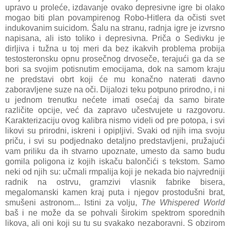
upravo u proleće, izdavanje ovako depresivne igre bi olako
mogao biti plan povampirenog Robo-Hitlera da očisti svet
indukovanim suicidom. Šalu na stranu, radnja igre je izvrsno
napisana, ali isto toliko i depresivna. Priča o Sedivku je
dirljiva i tužna u toj meri da bez ikakvih problema probija
testosteronsku opnu prosečnog drvoseče, terajući ga da se
bori sa svojim potisnutim emocijama, dok na samom kraju
ne predstavi obrt koji će mu konačno naterati davno
zaboravljene suze na oči. Dijalozi teku potpuno prirodno, i ni
u jednom trenutku nećete imati osećaj da samo birate
različite opcije, već da zapravo učestvujete u razgovoru.
Karakterizaciju ovog kalibra nismo videli od pre potopa, i svi
likovi su prirodni, iskreni i opipljivi. Svaki od njih ima svoju
priču, i svi su podjednako detaljno predstavljeni, pružajući
vam priliku da ih stvarno upoznate, umesto da samo budu
gomila poligona iz kojih iskaču balončići s tekstom. Samo
neki od njih su: učmali rmpalija koji je nekada bio najvredniji
radnik na ostrvu, gramzivi vlasnik fabrike bisera,
megalomanski kamen kraj puta i njegov prostodušni brat,
smušeni astronom... Istini za volju,
The Whispered World
baš i ne može da se pohvali širokim spektrom sporednih
likova, ali oni koji su tu su svakako nezaboravni. S obzirom