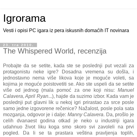
Igrorama
Vesti i opisi PC igara iz pera iskusnih domaćih IT novinara
23. tra 2010.
The Whispered World, recenzija
Probajte da se setite, kada ste se poslednji put vezali za
protagonistu neke igre? Dosadna vremena su došla, i
jednostavno nema više likova koje je moguće voleti, sa
kojima je moguće poistovetiti se. Ako ste uspeli da se setite
više od jednog (mala pomoć za one koji nisu:
Manuel
Calavera, April Ryan
...), hajde da suzimo izbor. Kada vam je
poslednji put glavni lik u nekoj igri prirastao za srce posle
samo jedne izgovorene rečenice? Nažalost, posle pola sata
mozganja, odgovor je i dalje:
Manny Calavera
. Da, prošlo je
celih dvanaest godina otkad je neko u industriji igara
udahnuo život liku koga smo skoro svi zavoleli na prvi
pogled. Da li se ta prastara veština pravljenja toplih,