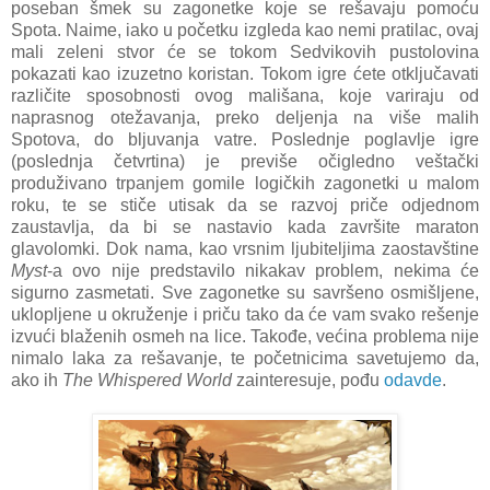
poseban šmek su zagonetke koje se rešavaju pomoću
Spota. Naime, iako u početku izgleda kao nemi pratilac, ovaj
mali zeleni stvor će se tokom Sedvikovih pustolovina
pokazati kao izuzetno koristan. Tokom igre ćete otključavati
različite sposobnosti ovog mališana, koje variraju od
naprasnog otežavanja, preko deljenja na više malih
Spotova, do bljuvanja vatre. Poslednje poglavlje igre
(poslednja četvrtina) je previše očigledno veštački
produživano trpanjem gomile logičkih zagonetki u malom
roku, te se stiče utisak da se razvoj priče odjednom
zaustavlja, da bi se nastavio kada završite maraton
glavolomki. Dok nama, kao vrsnim ljubiteljima zaostavštine
Myst
-a ovo nije predstavilo nikakav problem, nekima će
sigurno zasmetati. Sve zagonetke su savršeno osmišljene,
uklopljene u okruženje i priču tako da će vam svako rešenje
izvući blaženih osmeh na lice. Takođe, većina problema nije
nimalo laka za rešavanje, te početnicima savetujemo da,
ako ih
The Whispered World
zainteresuje, pođu
odavde
.