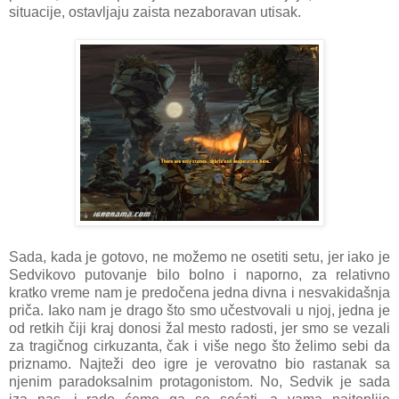
situacije, ostavljaju zaista nezaboravan utisak.
Sada, kada je gotovo, ne možemo ne osetiti setu, jer iako je
Sedvikovo putovanje bilo bolno i naporno, za relativno
kratko vreme nam je predočena jedna divna i nesvakidašnja
priča. Iako nam je drago što smo učestvovali u njoj, jedna je
od retkih čiji kraj donosi žal mesto radosti, jer smo se vezali
za tragičnog cirkuzanta, čak i više nego što želimo sebi da
priznamo. Najteži deo igre je verovatno bio rastanak sa
njenim paradoksalnim protagonistom. No, Sedvik je sada