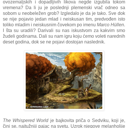
ovozemaljskih i dopadljivih likova negde izgubila tokom
vremena? Da li ju je poslednji plemenski vrač odneo sa
sobom u neobeležen grob? Izgledalo je da je tako. Sve dok
se nije pojavio jedan mlad i neiskusan tim, predvođen isto
toliko mladim i neiskusnim čovekom po imenu
Marco Hüllen
.
I šta su uradili? Darivali su nas iskustvom za kakvim smo
žudeli godinama. Dali su nam igru koju ćemo voleti narednih
deset godina, dok se ne pojavi dostojan naslednik.
The Whispered World
je bajkovita priča o Sedviku, koji je,
čini se, najtužniji pajac na svetu. Uzrok njegove melanholije