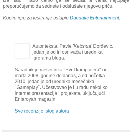
iza nas, i rado ćemo ga se sećati, a vama najtoplije
preporučujemo da sednete i odslušate njegovu priču.
Kopiju igre za testiranje ustupio
Daedalic Entertainment
.
Autor teksta, Pavle
'Ketchua'
Đorđević,
jedan je od tri osnivača i urednika
Igrorama bloga.
Saradnik je mesečnika "Svet kompjutera" od
marta 2008. godine do danas, a od početka
2010. jedan je od urednika mesečnika
"Gameplay". Učestvovao je i u radu nekoliko
internet prezentacija i projekata, uključujući
Eniaroyah magazin.
Sve recenzije istog autora