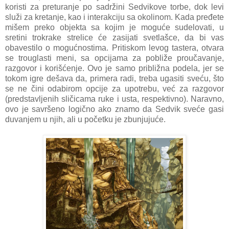
koristi za preturanje po sadržini Sedvikove torbe, dok levi
služi za kretanje, kao i interakciju sa okolinom. Kada pređete
mišem preko objekta sa kojim je moguće sudelovati, u
sretini trokrake strelice će zasijati svetlašce, da bi vas
obavestilo o mogućnostima. Pritiskom levog tastera, otvara
se trouglasti meni, sa opcijama za pobliže proučavanje,
razgovor i korišćenje. Ovo je samo približna podela, jer se
tokom igre dešava da, primera radi, treba ugasiti sveću, što
se ne čini odabirom opcije za upotrebu, već za razgovor
(predstavljenih sličicama ruke i usta, respektivno). Naravno,
ovo je savršeno logično ako znamo da Sedvik sveće gasi
duvanjem u njih, ali u početku je zbunjujuće.