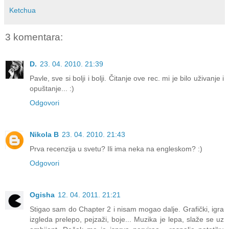
Ketchua
3 komentara:
D.
23. 04. 2010. 21:39
Pavle, sve si bolji i bolji. Čitanje ove rec. mi je bilo uživanje i
opuštanje... :)
Odgovori
Nikola B
23. 04. 2010. 21:43
Prva recenzija u svetu? Ili ima neka na engleskom? :)
Odgovori
Ogisha
12. 04. 2011. 21:21
Stigao sam do Chapter 2 i nisam mogao dalje. Grafički, igra
izgleda prelepo, pejzaži, boje... Muzika je lepa, slaže se uz