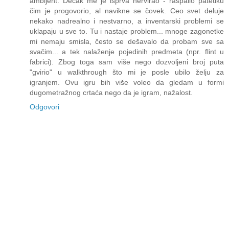
ambijent. Dečak me je isprva nervirao - raspalio patetiku
čim je progovorio, al navikne se čovek. Ceo svet deluje
nekako nadrealno i nestvarno, a inventarski problemi se
uklapaju u sve to. Tu i nastaje problem... mnoge zagonetke
mi nemaju smisla, često se dešavalo da probam sve sa
svačim... a tek nalaženje pojedinih predmeta (npr. flint u
fabrici). Zbog toga sam više nego dozvoljeni broj puta
"gvirio" u walkthrough što mi je posle ubilo želju za
igranjem. Ovu igru bih više voleo da gledam u formi
dugometražnog crtaća nego da je igram, nažalost.
Odgovori