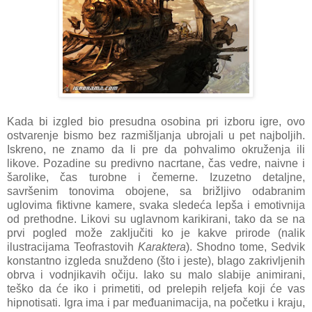
Kada bi izgled bio presudna osobina pri izboru igre, ovo
ostvarenje bismo bez razmišljanja ubrojali u pet najboljih.
Iskreno, ne znamo da li pre da pohvalimo okruženja ili
likove. Pozadine su predivno nacrtane, čas vedre, naivne i
šarolike, čas turobne i čemerne. Izuzetno detaljne,
savršenim tonovima obojene, sa brižljivo odabranim
uglovima fiktivne kamere, svaka sledeća lepša i emotivnija
od prethodne. Likovi su uglavnom karikirani, tako da se na
prvi pogled može zaključiti ko je kakve prirode (nalik
ilustracijama Teofrastovih
Karaktera
). Shodno tome, Sedvik
konstantno izgleda snuždeno (što i jeste), blago zakrivljenih
obrva i vodnjikavih očiju. Iako su malo slabije animirani,
teško da će iko i primetiti, od prelepih reljefa koji će vas
hipnotisati. Igra ima i par međuanimacija, na početku i kraju,