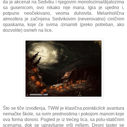
da je akcenat na Sedviku i njegovim monolozima/dijalozima
sa gusenicom, ovo nikako nije mana. Igra je ujedno i,
potpuno neočekivano, veoma duhovita. Melanholična
atmosfera je začinjena Sedvikovim (neverovatno) ciničnim
opaskama, koje će svima izmamiti (preko potreban, ako
dozvolite) osmeh na lice.
Što se tiče izvođenja, TWW je klasična
point&click
avantura
nemačke škole, sa svim prednostima i pokojom manom koje
ova forma donosi. Pogled je iz trećeg lica, sa polu-statičnim
scenama, dok se upravljanje vrši mišem. Desni taster se