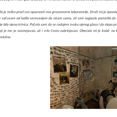
ilo je teško proći sve opasnosti ove grozomorne laboratorije. Strah mi je opsedao
e sačuvam od ludila verovanjem da nisam sama, ali sam najposle pomislila da mi j
ije bila njena krivica. Počela sam da se radujem zvuku njenog glasa i da slepo 
oji je me je zasmejavao, ali i vrlo često zabrinjavao. Obećala mi je kolač na kr
oslušna.