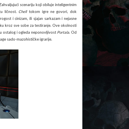
hvaljujući scenariju koji obiluje inteligentnim
tu ličnost.
Chell
tokom igre ne govori, dok
gost i cinizam, ili sjajan sarkazam i nejasne
ku kroz sve sobe za testiranje. Ove okolnosti
đu ostalog i ogleda neponovljivost
Portala
. Od
age sado-mazohističke igrarije.