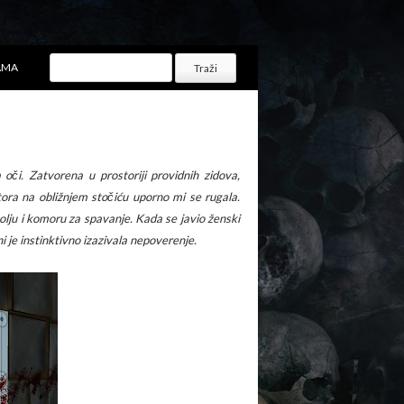
AMA
oči. Zatvorena u prostoriji providnih zidova,
ora na obližnjem stočiću uporno mi se rugala.
lju i komoru za spavanje. Kada se javio ženski
 je instinktivno izazivala nepoverenje.