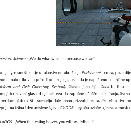
perture Science
- „We do what we must because we can“
adnja igre smeštena je u tajanstveno okruženje
Enrichment
centra, poznatij
eoma malo otkriva o prirodi postrojenja, osim da je napušteno i da njime upr
ifeform and Disk Operating System
). Glavna junakinja
Chell
budi se u s
ompjuterizovani glas od nje zahteva da započne učešće u testiranju. Svrha 
uper-kompjutera, što scenariju daje tanan prizvuk horora. Pretežno sive
eprijatna tišina i dvosmislene izjave
GlaDOS
-a, igrača uvlače u jezivu atmosfer
LaDOS
- „When the testing is over, you will be... Missed“