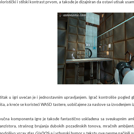
loristički i stilski kontrast prvom, a takođe je dizajniran da ostavi utisak usaml
žitak u igri uvećan je i jednostavnim upravljanjem. Igrač kontroliše pogled 
iša, a kreće se koristeći WASD tastere, uobičajene za naslove sa izvođenjem iz
vučna komponenta igre je takođe fantastično usklađena sa sveukupnim ambij
ranzistora, strašnog brujanja dubokih pozadinskih tonova, mračnih ambijent
eodoljivo vrcav glas
GlaDOS
-a i vrhunski humor u tekstu ove pesme načinili su