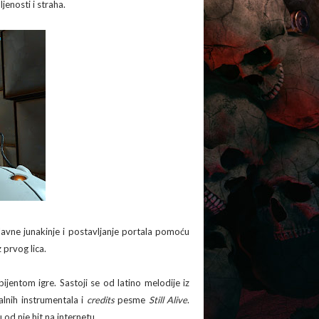
jenosti i straha.
glavne junakinje i postavljanje portala pomoću
 prvog lica.
entom igre. Sastoji se od latino melodije iz
alnih instrumentala i
credits
pesme
Still Alive
.
 od nje hit na internetu.