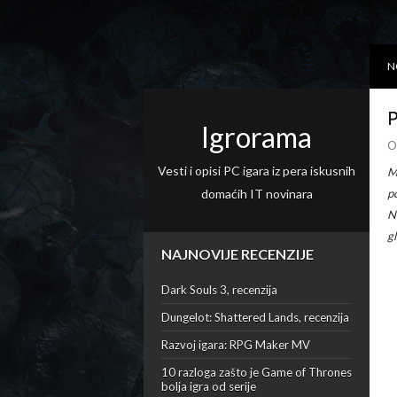
N
P
Igrorama
O
Vesti i opisi PC igara iz pera iskusnih
M
domaćih IT novinara
p
N
g
NAJNOVIJE RECENZIJE
Dark Souls 3, recenzija
Dungelot: Shattered Lands, recenzija
Razvoj igara: RPG Maker MV
10 razloga zašto je Game of Thrones
bolja igra od serije