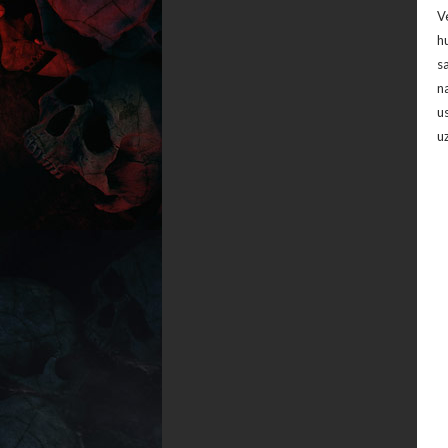
V
h
s
n
u
u