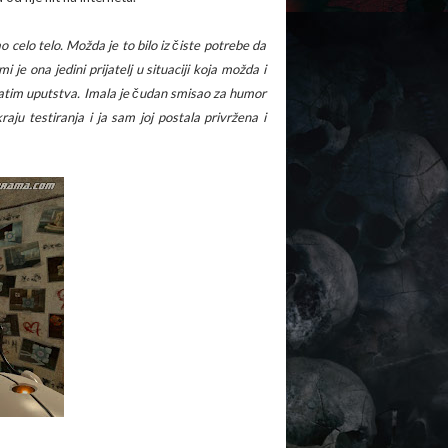
 celo telo. Možda je to bilo iz čiste potrebe da
e ona jedini prijatelj u situaciji koja možda i
pratim uputstva. Imala je čudan smisao za humor
aju testiranja i ja sam joj postala privržena i