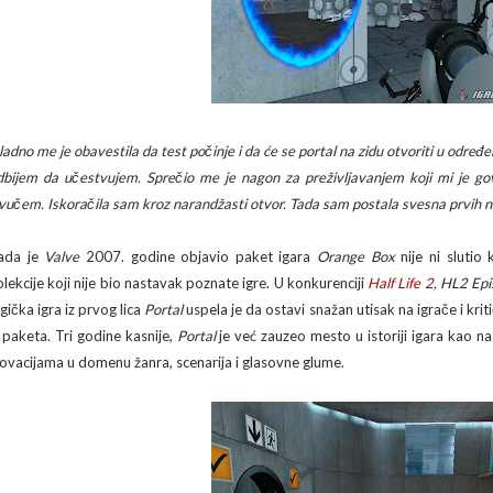
ladno me je obavestila da test počinje i da će se portal na zidu otvoriti u odre
dbijem da učestvujem. Sprečio me je nagon za preživljavanjem koji mi je gov
zvučem. Iskoračila sam kroz narandžasti otvor. Tada sam postala svesna prvih 
ada je
Valve
2007. godine objavio paket igara
Orange Box
nije ni slutio 
olekcije koji nije bio nastavak poznate igre. U konkurenciji
Half Life 2
, HL2 Ep
gička igra iz prvog lica
Portal
uspela je da ostavi snažan utisak na igrače i kr
z paketa. Tri godine kasnije,
Portal
je već zauzeo mesto u istoriji igara kao na
novacijama u domenu žanra, scenarija i glasovne glume.