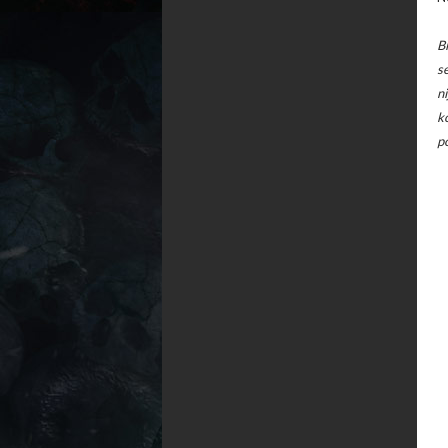
B
s
n
k
p