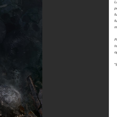
L
p
f
f
m
P
t
o
“