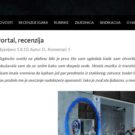
OVOSTI
RECENZIJE IGARA
RUBRIKE
ZAJEDNICA
SINDIKACIJA
O N
ortal, recenzija
bjavljeno 1.8.10
, Autor:
D.
, Komentari: 5
aglovito svetlo na plafonu bilo je prvo što sam ugledala kada sam otvorila 
okušavala sam da se setim kako sam dospela ovde. Vesela muzika iz tranzist
isam imala vremena da ispitam još par predmeta iz staklenog zatvora: toalet šo
las proželo me je osećanje nadolazeće opasnosti. Iako je zvučala ljubazno, u meni