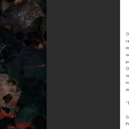
O
r
m
o
p
O
o
n
p
“
G
P