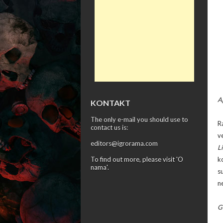
A
KONTAKT
The only e-mail you should use to
R
contact us is:
v
editors@igrorama.com
L
To find out more, please visit '
O
k
nama
'.
s
n
G