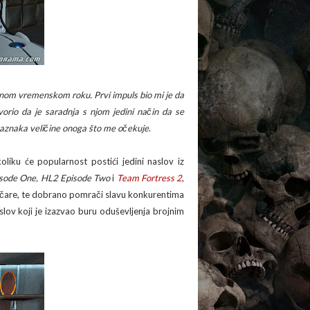
đenom vremenskom roku. Prvi impuls bio mi je da
orio da je saradnja s njom jedini način da se
naznaka veličine onoga što me očekuje
.
koliku će popularnost postići jedini naslov iz
isode One, HL2 Episode Two
i
Team Fortress 2
,
itičare, te dobrano pomrači slavu konkurentima
slov koji je izazvao buru oduševljenja brojnim