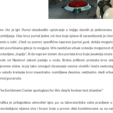
no što je igri
Portal
obezbedilo upisivanje u knjigu slavnih je jedinstven
azmišljanja. Ulaz kroz portal jedne od dve boje (plave ili narandžaste) je ist
estu u sobi.
Chell
, uz pomoć specifične naprave (
portal gun
), dobija mogućn
nim površinama gde je to moguće. Vrlo neobičan utisak ostavlja mogućnost d
ostavljenu „kapiju“, ili da napravi sistem dva portala kroz koje junakinja može 
vde svi Njutnovi zakoni padaju u vodu. Brzina prilikom prolaska kroz ulaz
gromne visine, te joj tako omogući dosezanje veoma visokih i inače nedostu
a suludo kretanje kroz maestralno osmišljene deonice, neizbežno sledi vr
ortal gun
pruža.
The Enrichment Center apologizes for this clearly broken test chamber”
rafika je prilagođena atmosferi igre, pa su laboratorijske sobe pravljene u 
reovlađujuće nijanse sive i braon boje u prvom delu kombinovane su na nač