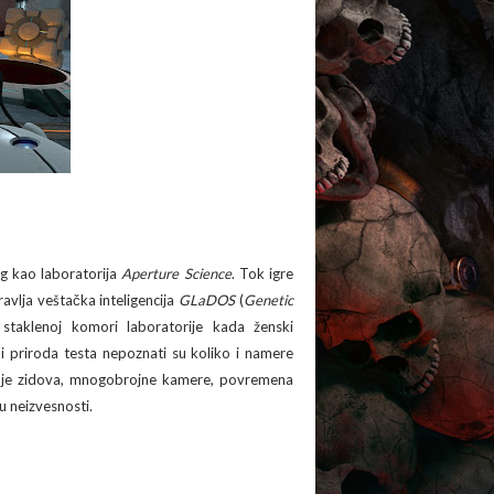
eg kao laboratorija
Aperture Science
. Tok igre
avlja veštačka inteligencija
GLaDOS
(
Genetic
taklenoj komori laboratorije kada ženski
i priroda testa nepoznati su koliko i namere
 boje zidova, mnogobrojne kamere, povremena
u neizvesnosti.