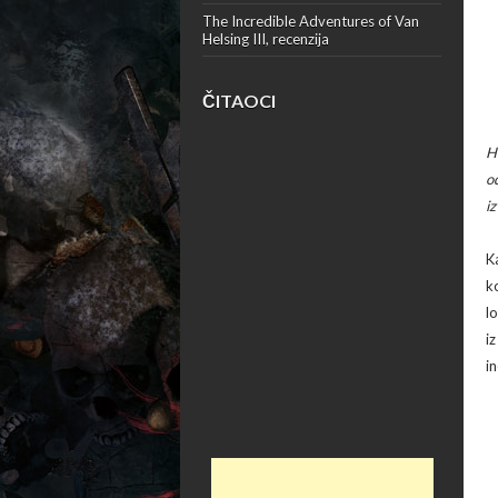
The Incredible Adventures of Van
Helsing III, recenzija
ČITAOCI
H
o
i
K
k
lo
i
i