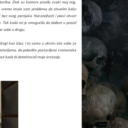
terilna. Dok su kamere pratile svaki moj mig,
o vreme imala sam problema da shvatim kako
 bez svog parnjaka. Narandžasti i plavi otvori
ke. Tek kada mi je omogućila da dođem u posed
dne sobe u drugu
.
drugi kao izlaz, i to samo u okviru iste sobe za
ostorijama, da pobedim postavljena vremenska
put kada bi detektovali moje kretanje.