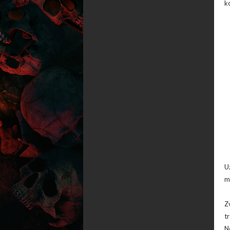
ko
U
m
Z
t
N