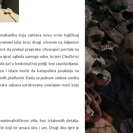
a mehanika koja zahteva novu vrstu logičkog
ovremeni izlaz kroz drugi, otvoren na željenom
ost da prelazi prepreke otvarajući portale na
a igrač ugleda samoga sebe, to jest
Chell
kroz
da juri u beskonačnoj petlji, bez zaustavljanja.
e i izlaze može da katapultira junakinju na
pnih platformi. Kada se jednom stekne navika
hunska zabava uzrokovana osećajem moći koju
minimalističkom stilu, bez istaknutih detalja.
in koji ne umara oko i um. Drugi deo igre je