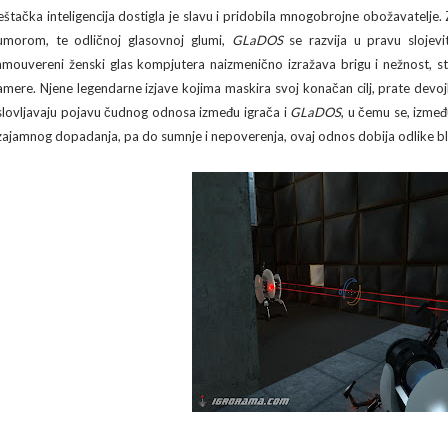
eštačka inteligencija dostigla je slavu i pridobila mnogobrojne obožavatelje. Za
umorom, te odličnoj glasovnoj glumi,
GLaDOS
se razvija u pravu slojevi
amouvereni ženski glas kompjutera naizmenično izražava brigu i nežnost, stro
amere. Njene legendarne izjave kojima maskira svoj konačan cilj, prate devoj
slovljavaju pojavu čudnog odnosa između igrača i
GLaDOS
, u čemu se, izme
zajamnog dopadanja, pa do sumnje i nepoverenja, ovaj odnos dobija odlike bl