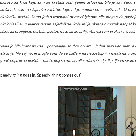
aboratorija kroz koju sam se kretala pod njenim uslovima, bila je savršeno s
okušavala sam da ispunim zadatke koje mi je neumorno saopštavala. U prv
unkcionišu portali. Samo jedan izolovani otvor očigledno nije mogao da postoji
unkcionisali su u jedinstvenom zajedništvu koje mi je okretalo mozak naopač
ašine za pravljenje portala, postao mi je jasan brilijantan sistem prolaska iz je
ravilo je bilo jednostavno - postavljaju se dva otvora - jedan služi kao ulaz, a 
estiranje. Na taj način mogla sam da se nađem na nedostupnim mestima u pr
graničenja, ili da uništim robote koji su me nemilosrdno obasipali paljbom svaki 
Speedy-thing goes in, Speedy-thing comes out”