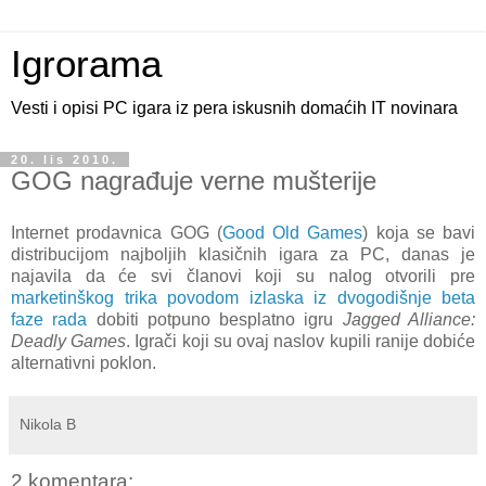
Igrorama
Vesti i opisi PC igara iz pera iskusnih domaćih IT novinara
20. lis 2010.
GOG nagrađuje verne mušterije
Internet prodavnica GOG (
Good Old Games
) koja se bavi
distribucijom najboljih klasičnih igara za PC, danas je
najavila da će svi članovi koji su nalog otvorili pre
marketinškog trika povodom izlaska iz dvogodišnje beta
faze rada
dobiti potpuno besplatno igru
Jagged Alliance:
Deadly Games
. Igrači koji su ovaj naslov kupili ranije dobiće
alternativni poklon.
Nikola B
2 komentara: