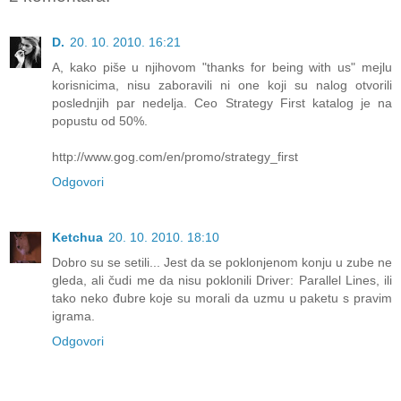
D.
20. 10. 2010. 16:21
A, kako piše u njihovom "thanks for being with us" mejlu
korisnicima, nisu zaboravili ni one koji su nalog otvorili
poslednjih par nedelja. Ceo Strategy First katalog je na
popustu od 50%.
http://www.gog.com/en/promo/strategy_first
Odgovori
Ketchua
20. 10. 2010. 18:10
Dobro su se setili... Jest da se poklonjenom konju u zube ne
gleda, ali čudi me da nisu poklonili Driver: Parallel Lines, ili
tako neko đubre koje su morali da uzmu u paketu s pravim
igrama.
Odgovori