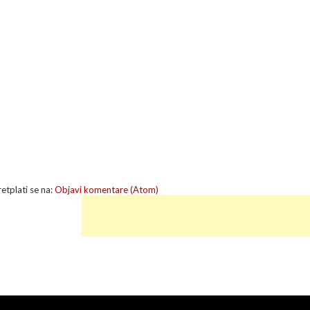
retplati se na:
Objavi komentare (Atom)