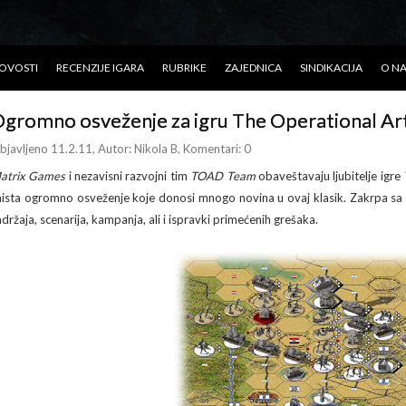
OVOSTI
RECENZIJE IGARA
RUBRIKE
ZAJEDNICA
SINDIKACIJA
O N
gromno osveženje za igru The Operational Art 
bjavljeno 11.2.11
, Autor:
Nikola B
, Komentari: 0
atrix Games
i nezavisni razvojni tim
TOAD Team
obaveštavaju ljubitelje igre
aista ogromno osveženje koje donosi mnogo novina u ovaj klasik. Zakrpa s
adržaja, scenarija, kampanja, ali i ispravki primećenih grešaka.