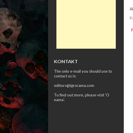
A
K
KONTAKT
The only e-mail you should use to
contact us is:
editors@igrorama.com
To find out more, please visit '
O
nama
'.