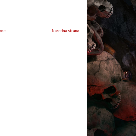
ane
Naredna strana