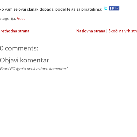
ko vam se ovaj članak dopada, podelite ga sa prijateljima:
ategorija:
Vest
Prethodna strana
Naslovna strana
|
Skoči na vrh str
0 comments:
Objavi komentar
Pravi PC igrači uvek ostave komentar!