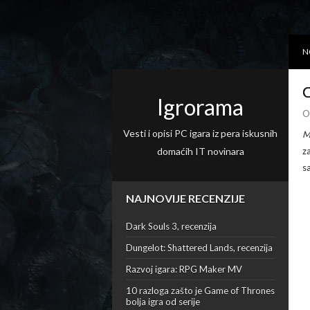
N
O
Igrorama
O
Vesti i opisi PC igara iz pera iskusnih
M
domaćih IT novinara
z
s
NAJNOVIJE RECENZIJE
Dark Souls 3, recenzija
Dungelot: Shattered Lands, recenzija
Razvoj igara: RPG Maker MV
10 razloga zašto je Game of Thrones
bolja igra od serije