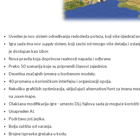
Uveden je nov sistem određivanja redosleda poteza, koji više izjednačava
Igra sada ima nov
supply
sistem, koji zavisi od mnogo više detalja i oslan
je dostupan kao izbor.
Nova pravila koja doprinose realnosti napada i odbrane.
Preko 50 scenarija koje su pripremili članovi zajednice.
Desetina značajnih izmena u borbenom modelu.
40 promena u korisničkom interfejsu i organizaciji opcija.
Nekoliko grafičkih optimizacija, uključujući alternativni font za imena mest
na
zoom
mape.
Olakšana modifikacija igre - umesto DLL fajlova sada je moguće koristiti
Unapređen AI.
Podržano još jezika.
Bolja zaštita od varanja.
Brojne ispravke grešaka u kodu.