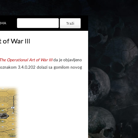
AMA
of War III
The Operational Art of War III
da je objavljeno
a oznakom 3.4.0.202 dolazi sa gomilom novog