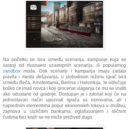
Na početku se bira između scenarija, kampanje koja se
sastoji od dvanaest uzastopnih scenarija, ili popularnog
sandbox
moda. Dok scenariji i kampanja imaju zadata
pravila i mesta dešavanja, u slobodnom režimu igrač bira
između Beča, Amsterdama, Berlina i Helsinkija, te odlučuje
koliko će imati novca i koji procenat ulaganja će mu se vratiti
ako odustane od gradnje. Dostupan je i
tutorial
koji će na
jednostavan način upoznati igrača sa osnovama, ali i
naprednim elementima poput ekonomskih tokova u društvu,
zajmova u različitim bankama, oglašavanjem i sličnim
čudima bez kojih se ne može preživeti dugo.