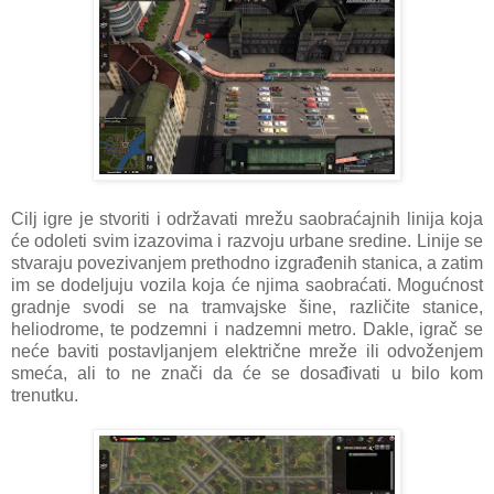
Cilj igre je stvoriti i održavati mrežu saobraćajnih linija koja
će odoleti svim izazovima i razvoju urbane sredine. Linije se
stvaraju povezivanjem prethodno izgrađenih stanica, a zatim
im se dodeljuju vozila koja će njima saobraćati. Mogućnost
gradnje svodi se na tramvajske šine, različite stanice,
heliodrome, te podzemni i nadzemni metro. Dakle, igrač se
neće baviti postavljanjem električne mreže ili odvoženjem
smeća, ali to ne znači da će se dosađivati u bilo kom
trenutku.