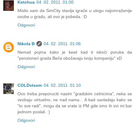
Ketchua
04. 02. 2011. 01:00
Mislio sam da SimCity stavlja igrače u ulogu najomraženije
osobe u gradu, ali ovo je pobeda. :D
Odgovori
Nikola B
04. 02. 2011. 01:06
Nemaš pojma kako je kewl kad ti iskoči poruka da
"penzioneri grada Beča obožavaju tvoju kompaniju" xD
Odgovori
COLDsteem
04. 02. 2011. 01:10
Ovo treba preporuciti nasim "gradskim celnicima", neka se
vezbaju virtuelno, ne nad nama... A kad savladaju kako se
"to sve radi", mogu da se vrate iz PM gde smo ih svi mi bar
jednom poslali. :)
Odgovori