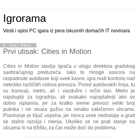
Igrorama
Vesti i opisi PC igara iz pera iskusnih domaćih IT novinara
4. velj 2011.
Prvi utisak: Cities in Motion
Cities in Motion
stavlja igrača u ulogu direktora gradskog
saobraćajnog preduzeća. Iako to mnoge asocira na
raspadnute autobuse koji uvek kasne, igra nudi kontrolu nad
nekoliko različitih vidova prevoza. Pored autobuskih linija, tu
su tramvaji, metro, ali i vazdušni i rečni taxi. Metro je
najskuplji za izgradnju, ali svakako najisplativiji ako se
dobro isplanira, jer za kratko vreme prevozi veliki broj
putnika i ne stvara gužvu na ionako zakrčenim ulicama.
Planiranje je ključ uspeha, jer novca uvek nedostaje a grad
se stalno razvija i menja. Ukoliko se ne prati stanje na
ulicama ili na tržištu, za čas može doći do problema.