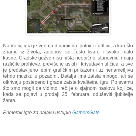
Naprotiv, igra je veoma dinamična, putnici ćudljivi, a kao što
znamo iz života, autobusi se često kvare i svako malo
kasne. Gradske gužve nisu ništa neobično, stanovnici imaju
različite prohteve, previše je uskih i krivudavih uličica, a sve
je predstavljeno lepim grafičkim prikazom i uz nenametljivu
tehno muziku u pozadini. Detalja ima zaista mnogo, ali se
otkrivaju postepeno i grade zaista kvalitetnu igru. Po svemu
što smo mogli da vidimo, reč je o sjajnom naslovu koji će,
kada se pojavi u prodaji 25. februara, oduševiti ljubitelje
žanra.
Primerak igre za najavu ustupio
GamersGate