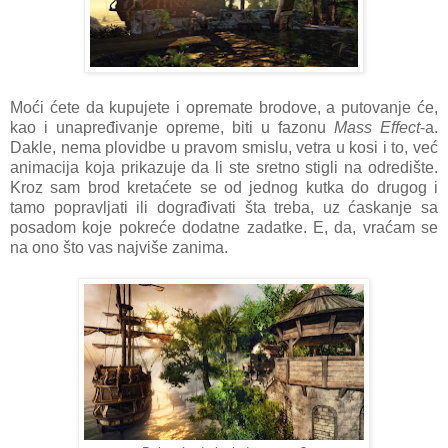
Moći ćete da kupujete i opremate brodove, a putovanje će,
kao i unapređivanje opreme, biti u fazonu
Mass Effect
-a.
Dakle, nema plovidbe u pravom smislu, vetra u kosi i to, već
animacija koja prikazuje da li ste sretno stigli na odredište.
Kroz sam brod kretaćete se od jednog kutka do drugog i
tamo popravljati ili dograđivati šta treba, uz ćaskanje sa
posadom koje pokreće dodatne zadatke. E, da, vraćam se
na ono što vas najviše zanima.