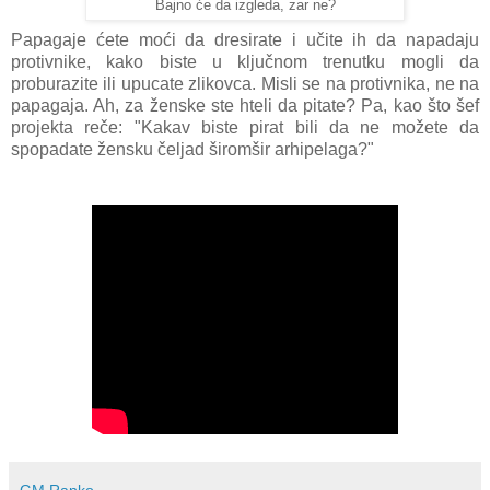
Bajno će da izgleda, zar ne?
Papagaje ćete moći da dresirate i učite ih da napadaju
protivnike, kako biste u ključnom trenutku mogli da
proburazite ili upucate zlikovca. Misli se na protivnika, ne na
papagaja. Ah, za ženske ste hteli da pitate? Pa, kao što šef
projekta reče: "Kakav biste pirat bili da ne možete da
spopadate žensku čeljad širomšir arhipelaga?"
GM Ranko