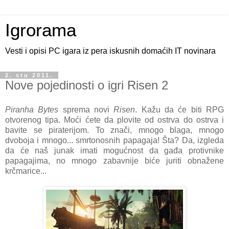
Igrorama
Vesti i opisi PC igara iz pera iskusnih domaćih IT novinara
2. stu 2011.
Nove pojedinosti o igri Risen 2
Piranha Bytes
sprema novi
Risen
. Kažu da će biti RPG
otvorenog tipa. Moći ćete da plovite od ostrva do ostrva i
bavite se piraterijom. To znači, mnogo blaga, mnogo
dvoboja i mnogo... smrtonosnih papagaja! Šta? Da, izgleda
da će naš junak imati mogućnost da gađa protivnike
papagajima, no mnogo zabavnije biće juriti obnažene
krčmarice...