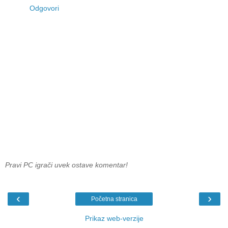
Odgovori
Pravi PC igrači uvek ostave komentar!
‹
›
Početna stranica
Prikaz web-verzije