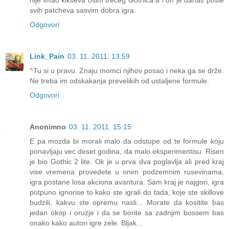
nije imao kikseva osim trećeg Gothica a i on je danas posle
svih patcheva sasvim dobra igra.
Odgovori
Link_Pain
03. 11. 2011. 13:59
^Tu si u pravu. Znaju momci njihov posao i neka ga se drže.
Ne treba im odskakanja prevelikih od ustaljene formule.
Odgovori
Anonimno
03. 11. 2011. 15:15
E pa mozda bi morali malo da odstupe od te formule koju
ponavljaju vec deset godina, da malo eksperimentisu. Risen
je bio Gothic 2 lite. Ok je u prva dva poglavlja ali pred kraj
vise vremena provedete u onim podzemnim rusevinama,
igra postane losa akciona avantura. Sam kraj je najgori, igra
potpuno ignorise to kako ste igrali do tada, koje ste skillove
budzili, kakvu ste opremu nasli... Morate da kositite bas
jedan okop i oruzje i da se borite sa zadnjim bossem bas
onako kako autori igre zele. Bljak...