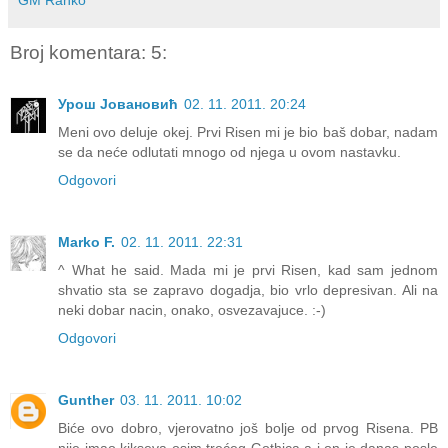
Broj komentara: 5:
Урош Јовановић
02. 11. 2011. 20:24
Meni ovo deluje okej. Prvi Risen mi je bio baš dobar, nadam
se da neće odlutati mnogo od njega u ovom nastavku.
Odgovori
Marko F.
02. 11. 2011. 22:31
^ What he said. Mada mi je prvi Risen, kad sam jednom
shvatio sta se zapravo dogadja, bio vrlo depresivan. Ali na
neki dobar nacin, onako, osvezavajuce. :-)
Odgovori
Gunther
03. 11. 2011. 10:02
Biće ovo dobro, vjerovatno još bolje od prvog Risena. PB