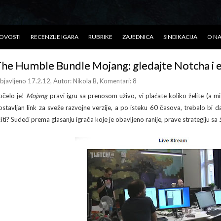
OVOSTI
RECENZIJE IGARA
RUBRIKE
ZAJEDNICA
SINDIKACIJA
O N
he Humble Bundle Mojang: gledajte Notcha i e
bjavljeno 17.2.12
, Autor:
Nikola B
, Komentari: 8
očelo je!
Mojang
pravi igru sa prenosom uživo, vi plaćate koliko želite (a m
ostavljan link za sveže razvojne verzije, a po isteku 60 časova, trebalo bi da
ičiti? Sudeći prema glasanju igrača koje je obavljeno ranije, prave strategiju sa