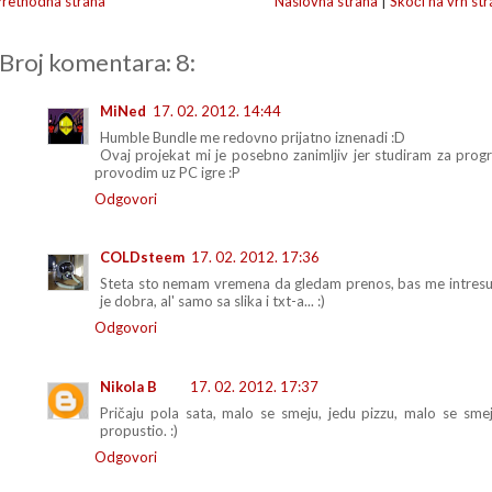
Prethodna strana
Naslovna strana
|
Skoči na vrh str
Broj komentara: 8:
MiNed
17. 02. 2012. 14:44
Humble Bundle me redovno prijatno iznenadi :D
Ovaj projekat mi je posebno zanimljiv jer studiram za pro
provodim uz PC igre :P
Odgovori
COLDsteem
17. 02. 2012. 17:36
Steta sto nemam vremena da gledam prenos, bas me intres
je dobra, al' samo sa slika i txt-a... :)
Odgovori
Nikola B
17. 02. 2012. 17:37
Pričaju pola sata, malo se smeju, jedu pizzu, malo se smeju
propustio. :)
Odgovori