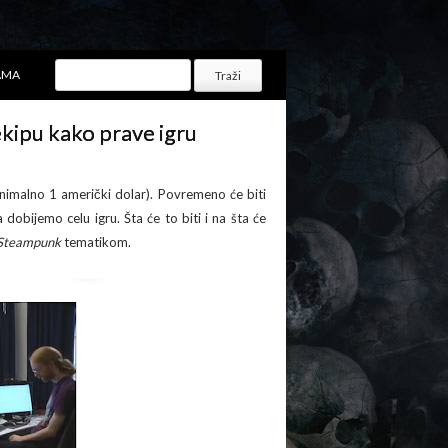
AMA
kipu kako prave igru
inimalno 1 američki dolar). Povremeno će biti
 dobijemo celu igru. Šta će to biti i na šta će
Steampunk
tematikom.