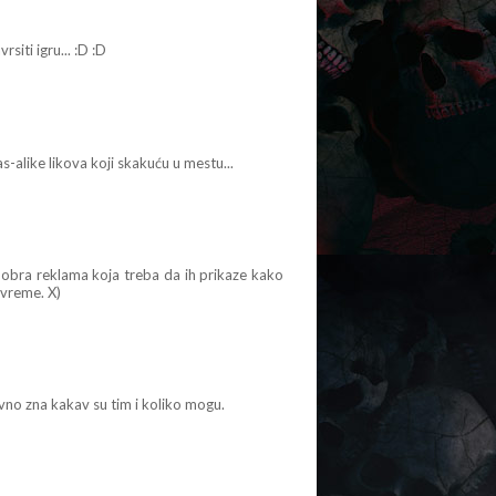
siti igru... :D :D
alike likova koji skakuću u mestu...
dobra reklama koja treba da ih prikaze kako
 vreme. X)
avno zna kakav su tim i koliko mogu.