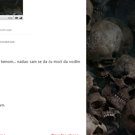
temom... nadao sam se da ću moći da vodim
vo.