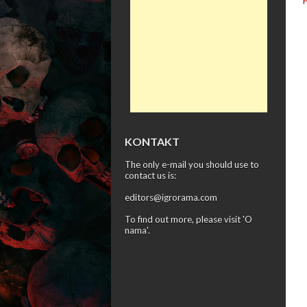
KONTAKT
The only e-mail you should use to
contact us is:
editors@igrorama.com
To find out more, please visit '
O
nama
'.