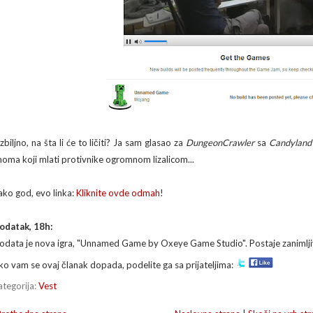
zbiljno, na šta li će to ličiti? Ja sam glasao za
DungeonCrawler
sa
Candyland
noma koji mlati protivnike ogromnom lizalicom...
ako god, evo linka:
Kliknite ovde odmah
!
odatak, 18h:
odata je nova igra, "Unnamed Game by Oxeye Game Studio". Postaje zanimlji
ko vam se ovaj članak dopada, podelite ga sa prijateljima:
ategorija:
Vest