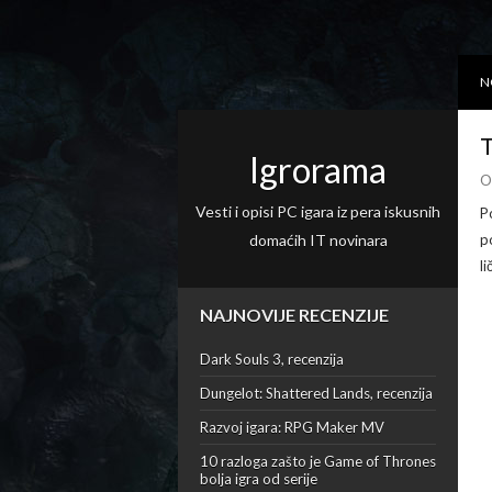
N
T
Igrorama
O
Vesti i opisi PC igara iz pera iskusnih
P
domaćih IT novinara
p
l
NAJNOVIJE RECENZIJE
Dark Souls 3, recenzija
Dungelot: Shattered Lands, recenzija
Razvoj igara: RPG Maker MV
10 razloga zašto je Game of Thrones
bolja igra od serije