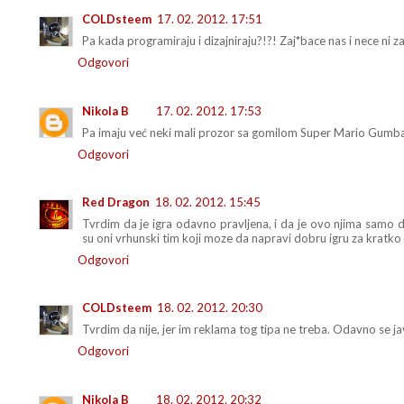
COLDsteem
17. 02. 2012. 17:51
Pa kada programiraju i dizajniraju?!?! Zaj*bace nas i nece ni zavr
Odgovori
Nikola B
17. 02. 2012. 17:53
Pa imaju već neki mali prozor sa gomilom Super Mario Gumbas-
Odgovori
Red Dragon
18. 02. 2012. 15:45
Tvrdim da je igra odavno pravljena, i da je ovo njima samo 
su oni vrhunski tim koji moze da napravi dobru igru za kratko
Odgovori
COLDsteem
18. 02. 2012. 20:30
Tvrdim da nije, jer im reklama tog tipa ne treba. Odavno se j
Odgovori
Nikola B
18. 02. 2012. 20:32