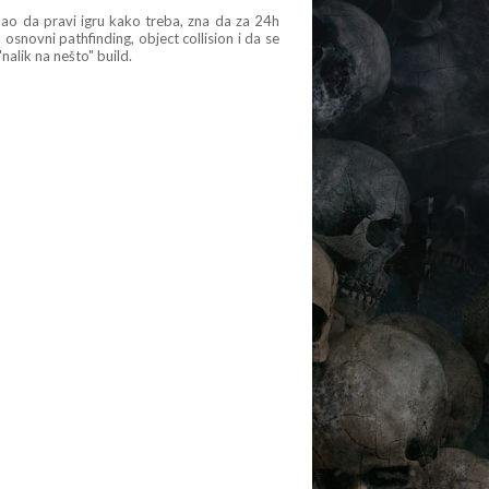
bao da pravi igru kako treba, zna da za 24h
j. osnovni pathfinding, object collision i da se
nalik na nešto" build.