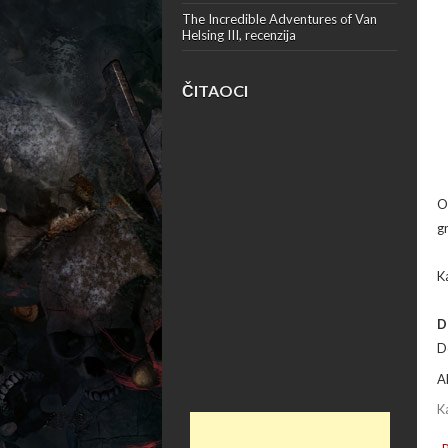
The Incredible Adventures of Van
Helsing III, recenzija
ČITAOCI
O
g
K
D
D
A
K