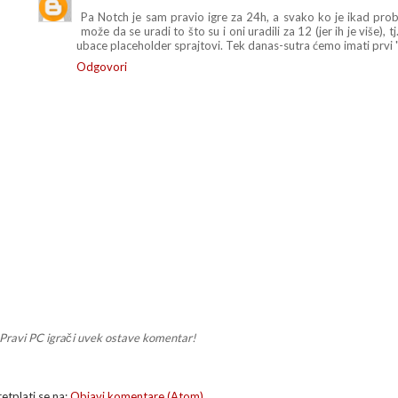
Pa Notch je sam pravio igre za 24h, a svako ko je ikad pro
može da se uradi to što su i oni uradili za 12 (jer ih je više), t
ubace placeholder sprajtovi. Tek danas-sutra ćemo imati prvi "
Odgovori
Pravi PC igrači uvek ostave komentar!
retplati se na:
Objavi komentare (Atom)