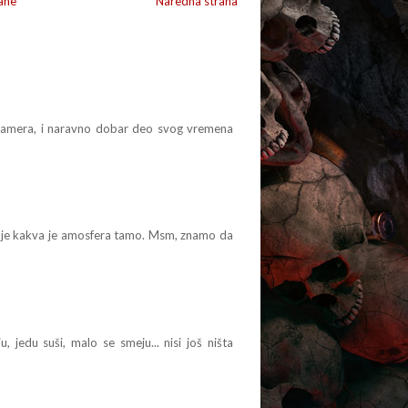
ane
Naredna strana
gramera, i naravno dobar deo svog vremena
uje kakva je amosfera tamo. Msm, znamo da
, jedu suši, malo se smeju... nisi još ništa