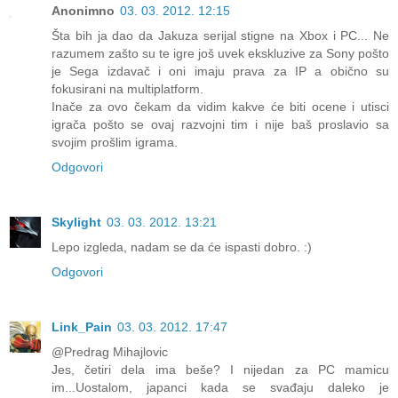
Anonimno
03. 03. 2012. 12:15
Šta bih ja dao da Jakuza serijal stigne na Xbox i PC... Ne
razumem zašto su te igre još uvek ekskluzive za Sony pošto
je Sega izdavač i oni imaju prava za IP a obično su
fokusirani na multiplatform.
Inače za ovo čekam da vidim kakve će biti ocene i utisci
igrača pošto se ovaj razvojni tim i nije baš proslavio sa
svojim prošlim igrama.
Odgovori
Skylight
03. 03. 2012. 13:21
Lepo izgleda, nadam se da će ispasti dobro. :)
Odgovori
Link_Pain
03. 03. 2012. 17:47
@Predrag Mihajlovic
Jes, četiri dela ima beše? I nijedan za PC mamicu
im...Uostalom, japanci kada se svađaju daleko je