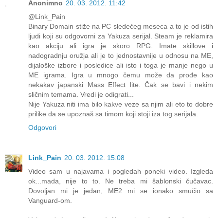
Anonimno
20. 03. 2012. 11:42
@Link_Pain
Binary Domain stiže na PC sledećeg meseca a to je od istih
ljudi koji su odgovorni za Yakuza serijal. Steam je reklamira
kao akciju ali igra je skoro RPG. Imate skillove i
nadogradnju oružja ali je to jednostavnije u odnosu na ME,
dijaloške izbore i posledice ali isto i toga je manje nego u
ME igrama. Igra u mnogo čemu može da prođe kao
nekakav japanski Mass Effect lite. Čak se bavi i nekim
sličnim temama. Vredi je odigrati...
Nije Yakuza niti ima bilo kakve veze sa njim ali eto to dobre
prilike da se upoznaš sa timom koji stoji iza tog serijala.
Odgovori
Link_Pain
20. 03. 2012. 15:08
Video sam u najavama i pogledah poneki video. Izgleda
ok...mada, nije to to. Ne treba mi šablonski čučavac.
Dovoljan mi je jedan, ME2 mi se ionako smučio sa
Vanguard-om.