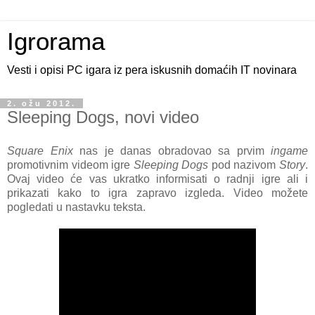
Igrorama
Vesti i opisi PC igara iz pera iskusnih domaćih IT novinara
2. ožu 2012.
Sleeping Dogs, novi video
Square Enix
nas je danas obradovao sa prvim
ingame
promotivnim videom igre
Sleeping Dogs
pod nazivom
Story
.
Ovaj video će vas ukratko informisati o radnji igre ali i
prikazati kako to igra zapravo izgleda. Video možete
pogledati u nastavku teksta.