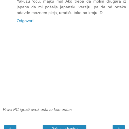
Yakuzu 'oću, majku mu! Ako treba da molim drugara iz
japana da mi pošalje japansku verziju, pa da od ortaka
odavde maznem plejs, uradiću tako na kraju :D
Odgovori
Pravi PC igrači uvek ostave komentar!
‹
›
Početna stranica