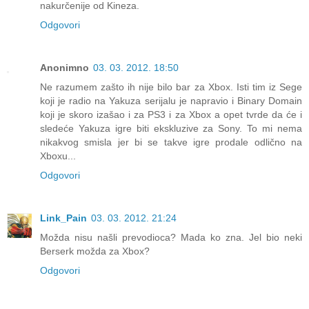
nakurčenije od Kineza.
Odgovori
Anonimno
03. 03. 2012. 18:50
Ne razumem zašto ih nije bilo bar za Xbox. Isti tim iz Sege
koji je radio na Yakuza serijalu je napravio i Binary Domain
koji je skoro izašao i za PS3 i za Xbox a opet tvrde da će i
sledeće Yakuza igre biti ekskluzive za Sony. To mi nema
nikakvog smisla jer bi se takve igre prodale odlično na
Xboxu...
Odgovori
Link_Pain
03. 03. 2012. 21:24
Možda nisu našli prevodioca? Mada ko zna. Jel bio neki
Berserk možda za Xbox?
Odgovori