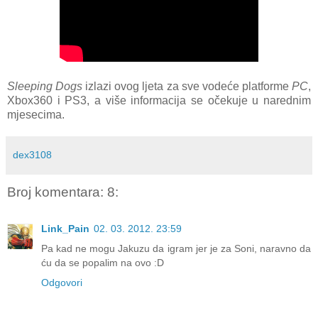
Sleeping Dogs
izlazi ovog ljeta za sve vodeće platforme
PC
,
Xbox360 i PS3, a više informacija se očekuje u narednim
mjesecima.
dex3108
Broj komentara: 8:
Link_Pain
02. 03. 2012. 23:59
Pa kad ne mogu Jakuzu da igram jer je za Soni, naravno da
ću da se popalim na ovo :D
Odgovori