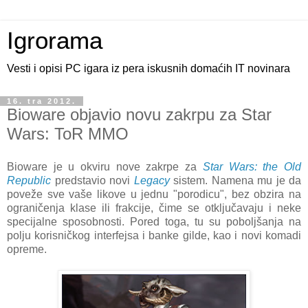
Igrorama
Vesti i opisi PC igara iz pera iskusnih domaćih IT novinara
16. tra 2012.
Bioware objavio novu zakrpu za Star
Wars: ToR MMO
Bioware je u okviru nove zakrpe za
Star Wars: the Old
Republic
predstavio novi
Legacy
sistem. Namena mu je da
poveže sve vaše likove u jednu "porodicu", bez obzira na
ograničenja klase ili frakcije, čime se otključavaju i neke
specijalne sposobnosti. Pored toga, tu su poboljšanja na
polju korisničkog interfejsa i banke gilde, kao i novi komadi
opreme.