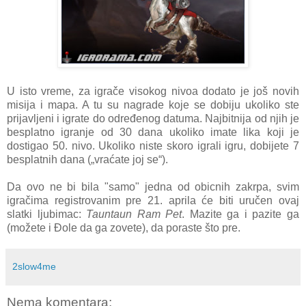
U isto vreme, za igrače visokog nivoa dodato je još novih
misija i mapa. A tu su nagrade koje se dobiju ukoliko ste
prijavljeni i igrate do određenog datuma. Najbitnija od njih je
besplatno igranje od 30 dana ukoliko imate lika koji je
dostigao 50. nivo. Ukoliko niste skoro igrali igru, dobijete 7
besplatnih dana („vraćate joj se“).
Da ovo ne bi bila "samo" jedna od obicnih zakrpa, svim
igračima registrovanim pre 21. aprila će biti uručen ovaj
slatki ljubimac:
Tauntaun Ram Pet
. Mazite ga i pazite ga
(možete i Đole da ga zovete), da poraste što pre.
2slow4me
Nema komentara: