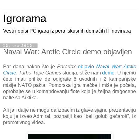
Igrorama
Vesti i opisi PC igara iz pera iskusnih domaćih IT novinara
13. tra 2012.
Naval War: Arctic Circle demo objavljen
Par dana nakon što je
Paradox
objavio
Naval War:
Arctic
Circle
,
Turbo Tape Games
studija, stiže nam
demo
. U njemu
ćete imati prilike de odigrate 6 uvodnih i 2 kampanjske
misije NATO pakta. Pomorska igra mačke i miša je počela,
oprobajte se u komandovanju flote koja je željna dragocene
nafte sa Arktika.
Ali ja i dalje ne mogu da izbacim iz glave sjajnu prezentaciju
koju je izveo Admiral, poznatiji kao "beli golub gaćaroš", iz
promotivnog videa.