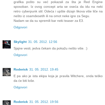
grafika pošto su već pokazali za šta je Red Engine
sposoban. Iz ovog concept arta se oseća da idu na neki
retro cyberpunk stil. Odeća i upšte dizajn likova više liče na
nešto iz osamdesetih ili na omot neke igre za Segu.
Nadam se da su spremili bar neki teaser za E3.
Odgovori
Skylight
31. 05. 2012. 12:56
Sjajne vesti, jedva čekam da pokažu nešto više. :)
Odgovori
Roderick
31. 05. 2012. 19:45
E pa ako je ista ekipa koja je pravila Witchere, onda teško
da će biti loše.
Odgovori
Roderick
31. 05. 2012. 19:56