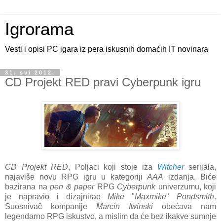
Igrorama
Vesti i opisi PC igara iz pera iskusnih domaćih IT novinara
31. svi 2012.
CD Projekt RED pravi Cyberpunk igru
CD Projekt RED
, Poljaci koji stoje iza
Wit
cher
serijala,
najaviše novu RPG igru u kategoriji
AAA
izdanja. Biće
bazirana na
pen & paper
RPG
Cyberpunk
univerzumu, koji
je napravio i dizajnirao
Mike
"
Maxmike
"
Pondsmith
.
Suosnivač kompanije
Marcin Iwinski
obećava nam
legendarno RPG iskustvo, a mislim da će bez ikakve sumnje