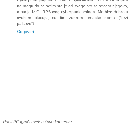
Cyberpunk p&p sam citao svojevremeno, ali da se ubijem
ne mogu da se setim sta je od svega sto se secam njegovo,
a sta je iz GURPSovog cyberpunk setinga. Ma bice dobro u
svakom slucaju, sa tim zanrom omaske nema (*drzi
palceve*).
Odgovori
Pravi PC igrači uvek ostave komentar!