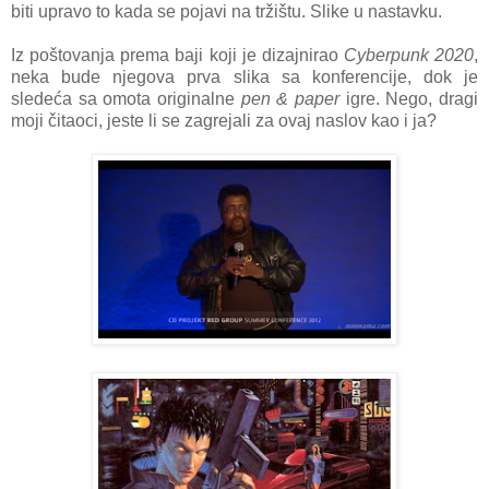
biti upravo to kada se pojavi na tržištu. Slike u nastavku.
Iz poštovanja prema baji koji je dizajnirao
Cyberpunk 2020
,
neka bude njegova prva slika sa konferencije, dok je
sledeća sa omota originalne
pen & paper
igre. Nego, dragi
moji čitaoci, jeste li se zagrejali za ovaj naslov kao i ja?