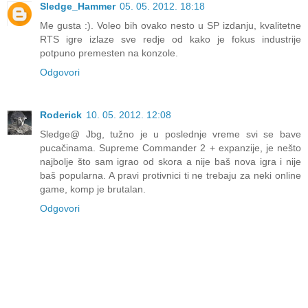
Sledge_Hammer
05. 05. 2012. 18:18
Me gusta :). Voleo bih ovako nesto u SP izdanju, kvalitetne
RTS igre izlaze sve redje od kako je fokus industrije
potpuno premesten na konzole.
Odgovori
Roderick
10. 05. 2012. 12:08
Sledge@ Jbg, tužno je u poslednje vreme svi se bave
pucačinama. Supreme Commander 2 + expanzije, je nešto
najbolje što sam igrao od skora a nije baš nova igra i nije
baš popularna. A pravi protivnici ti ne trebaju za neki online
game, komp je brutalan.
Odgovori