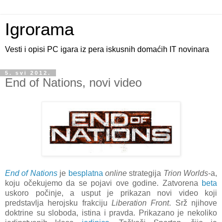
Igrorama
Vesti i opisi PC igara iz pera iskusnih domaćih IT novinara
5. svi 2012.
End of Nations, novi video
End of
Nations
je
besplatna
online
strategija
Trion Worlds
-a,
koju očekujemo da se pojavi ove godine. Zatvorena
beta
uskoro počinje, a usput je prikazan novi video koji
predstavlja herojsku frakciju
Liberation Front
. Srž njihove
doktrine su sloboda, istina i pravda. Prikazano je nekoliko