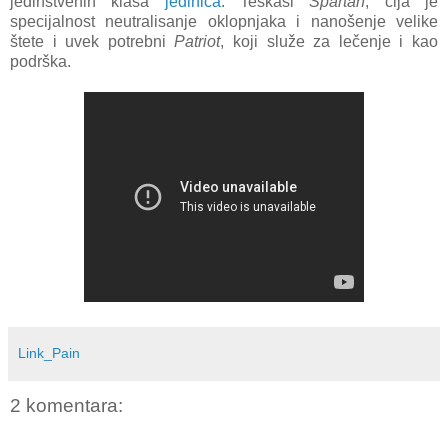
jedinstvenih klasa
jedinica
. Teškaši
Spartan
, čija je
specijalnost neutralisanje oklopnjaka i nanošenje velike
štete i uvek potrebni
Patriot
, koji služe za lečenje i kao
podrška.
Link_Pain
2 komentara: