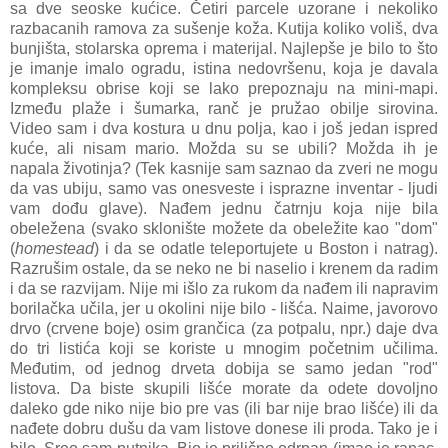
sa dve seoske kućice. Četiri parcele uzorane i nekoliko
razbacanih ramova za sušenje koža. Kutija koliko voliš, dva
bunjišta, stolarska oprema i materijal. Najlepše je bilo to što
je imanje imalo ogradu, istina nedovršenu, koja je davala
kompleksu obrise koji se lako prepoznaju na mini-mapi.
Između plaže i šumarka, ranč je pružao obilje sirovina.
Video sam i dva kostura u dnu polja, kao i još jedan ispred
kuće, ali nisam mario. Možda su se ubili? Možda ih je
napala životinja? (Tek kasnije sam saznao da zveri ne mogu
da vas ubiju, samo vas onesveste i isprazne inventar - ljudi
vam dođu glave). Nađem jednu čatrnju koja nije bila
obeležena (svako sklonište možete da obeležite kao "dom"
(
homestead
) i da se odatle teleportujete u Boston i natrag).
Razrušim ostale, da se neko ne bi naselio i krenem da radim
i da se razvijam. Nije mi išlo za rukom da nađem ili napravim
borilačka učila, jer u okolini nije bilo - lišća. Naime, javorovo
drvo (crvene boje) osim grančica (za potpalu, npr.) daje dva
do tri listića koji se koriste u mnogim početnim učilima.
Međutim, od jednog drveta dobija se samo jedan "rod"
listova. Da biste skupili lišće morate da odete dovoljno
daleko gde niko nije bio pre vas (ili bar nije brao lišće) ili da
nađete dobru dušu da vam listove donese ili proda. Tako je i