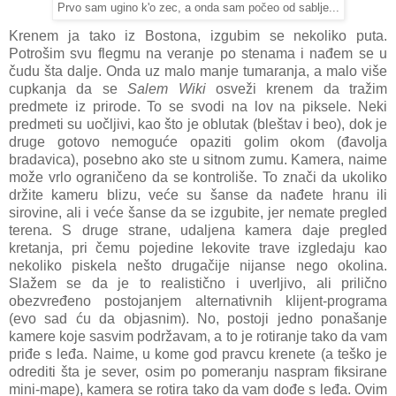
Prvo sam ugino k'o zec, a onda sam počeo od sablje...
Krenem ja tako iz Bostona, izgubim se nekoliko puta.
Potrošim svu flegmu na veranje po stenama i nađem se u
čudu šta dalje. Onda uz malo manje tumaranja, a malo više
cupkanja da se
Salem Wiki
osveži krenem da tražim
predmete iz prirode. To se svodi na lov na piksele. Neki
predmeti su uočljivi, kao što je oblutak (bleštav i beo), dok je
druge gotovo nemoguće opaziti golim okom (đavolja
bradavica), posebno ako ste u sitnom zumu. Kamera, naime
može vrlo ograničeno da se kontroliše. To znači da ukoliko
držite kameru blizu, veće su šanse da nađete hranu ili
sirovine, ali i veće šanse da se izgubite, jer nemate pregled
terena. S druge strane, udaljena kamera daje pregled
kretanja, pri čemu pojedine lekovite trave izgledaju kao
nekoliko piskela nešto drugačije nijanse nego okolina.
Slažem se da je to realistično i uverljivo, ali prilično
obezvređeno postojanjem alternativnih klijent-programa
(evo sad ću da objasnim). No, postoji jedno ponašanje
kamere koje sasvim podržavam, a to je rotiranje tako da vam
priđe s leđa. Naime, u kome god pravcu krenete (a teško je
odrediti šta je sever, osim po pomeranju naspram fiksirane
mini-mape), kamera se rotira tako da vam dođe s leđa. Ovim