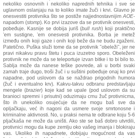
nekoliko osnovnih i nekoliko naprednih tehnika i sve se
uglavnom oslanjaju na to koliko imate žuči i krvi. Glavno je
onesvestiti protivnika što se postiže najjednostavnijim
AOE
-
napadom (
stomp
). Ko prvi izazove da se protivnik onesvesti,
pobeđuje. Kasnije se dobija juriš (
bull rush
) koji praktično
'em sustigne, 'em onesvesti protivnika. Borba je metež
između onih koji gaze i onih koji beže da ne budu zgaženi.
Patetično. Puška služi tome da se protivnik "obeleži", jer ne
pravi nikakvu pravu štetu i puca izuzetno sporo. Obeleženi
protivnik ne može da se teleportuje izvan bitke i to bi bilo to.
Sablja može da nanese teške povrede, ali u borbi svaki
zamah traje dugo, troši žuč i u suštini pobeđuje onaj ko prvi
napadne, pod uslovom da se naždrao prigodnih humora
(žuč i eventualno krv). Kakvu-takvu odbranu predstavljaju
mengele (
brazier
) koje kad se upale (pod uslovom da su
branioci spremni i prisutni) oduzimaju crnu žuč protivnicma,
što ih unekoliko osujećuje da ne mogu baš sve da
opljačkaju, već ih nagoni da usmere svoje smrtonosne i
kriminalne aktivnosti. No, u praksi nema te odbrane koju 5-6
pljačkaša ne može da uništi. Ako ste se baš dobro utvrdili,
protivnici mogu da kupe zemlju oko vašeg imanja i blokiraju
vas. Ukoliko ih napadnete, dobijaju mogućnost da vas