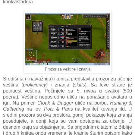
konkvistadora.
Prozor za veštine i znanja
Središnja (i najvažnija) ikonica predstavlja prozor za učenje
veština (
proficiency
) i znanja (
skills
). Sa leve strane je
petnaest veština. Počinjete sa 5. nivoa u svakoj (500
poena). Veštine neposredno utiču na ponašanje avatara u
igri. Na primer,
Cloak
&
Dagger
utiče na borbu,
Hunting
&
Gathering
na lov,
Pots
&
Pans
na kvalitet kuvanja itd. U
sredini prozora su dva prostora, gornji pokazuje koja znanja
posedujete, a donji koja su vam dostupna za učenje. U
desnom kraju su objašnjenja. Sa prigodnim citatom iz Biblije
i drugih knjiga onog vremena, te krajnje šturim opisom kako