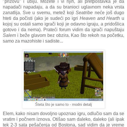
"prizovu" i ubiju. Možete i vi njih, ali pretpostavka je da
napadači napadaju, a da su branioci uglavnom neka vrsta
zanatlija. Sve u svemu, metež koji
Seatribe
neće još dugo
hteti da počisti (ako je sudeći po igri
Heaven and Hearth
u
kojoj su ostali samo igrači koji je odavno igraju, a pridošlica
gotovo i da nema). Prateći forum vidim da igrači napuštaju
Salem
i beže glavom bez obzira. Kao što rekoh na početku,
samo za mazohiste i sadiste...
Šteta što je samo to - modni detalj
Elem, kako nisam dovoljno upoznao igru, odlučio sam da se
vratim i počnem iznova. Otišao sam daleko, daleko (ali ipak
tek 2-3 sata pešačenja od Bostona, sad vidim da je vreme