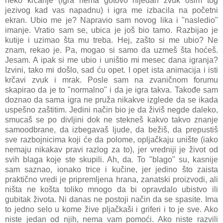
neko krčanje (igra nema gotovo nijedan zvuk osim tog
jezivog kad vas napadnu) i igra me izbacila na početni
ekran. Ubio me je? Napravio sam novog lika i "nasledio"
imanje. Vratio sam se, ubica je još bio tamo. Razbijao je
kutije i uzimao šta mu treba. Hej, zašto si me ubio? Ne
znam, rekao je. Pa, mogao si samo da uzmeš šta hoćeš.
Jesam. A ipak si me ubio i uništio mi mesec dana igranja?
Izvini, tako mi došlo, sad ću opet. I opet ista animacija i isti
krčavi zvuk i mrak. Posle sam na zvaničnom forumu
skapirao da je to "normalno" i da je igra takva. Takođe sam
doznao da sama igra ne pruža nikakve izglede da se ikada
uspešno zaštitim. Jedini način bio je da živiš negde daleko,
smucaš se po divljini dok ne stekneš kakvo takvo znanje
samoodbrane, da izbegavaš ljude, da bežiš, da prepustiš
sve razbojnicima koji će da polome, opljačkaju unište (iako
nemaju nikakav pravi razlog za to), jer vredniji je život od
svih blaga koje ste skupili. Ah, da. To "blago" su, kasnije
sam saznao, ionako trice i kučine, jer jedino što zaista
praktično vredi je pripremljena hrana, zanatski proizvodi, ali
ništa ne košta toliko mnogo da bi opravdalo ubistvo ili
gubitak života. Ni danas ne postoji način da se spasite. Ima
to jedno selo u kome žive pljačkaši i griferi i to je sve. Ako
niste jedan od njih, nema vam pomoći. Ako niste razvili