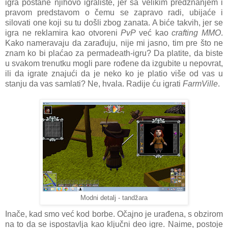
igra postane njihovo igralište, jer sa velikim predznanjem i
pravom predstavom o čemu se zapravo radi, ubijaće i
silovati one koji su tu došli zbog zanata. A biće takvih, jer se
igra ne reklamira kao otvoreni
PvP
već kao
crafting MMO
.
Kako nameravaju da zarađuju, nije mi jasno, tim pre što ne
znam ko bi plaćao za permadeath-igru? Da platite, da biste
u svakom trenutku mogli pare rođene da izgubite u nepovrat,
ili da igrate znajući da je neko ko je platio više od vas u
stanju da vas samlati? Ne, hvala. Radije ću igrati
FarmVille
.
Modni detalj - tandžara
Inače, kad smo već kod borbe. Očajno je urađena, s obzirom
na to da se ispostavlja kao ključni deo igre. Naime, postoje