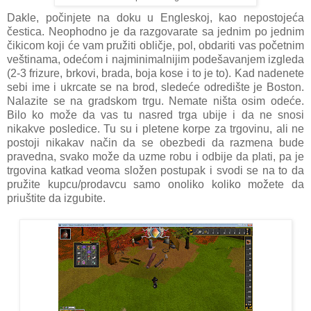
Dakle, počinjete na doku u Engleskoj, kao nepostojeća
čestica. Neophodno je da razgovarate sa jednim po jednim
čikicom koji će vam pružiti obličje, pol, obdariti vas početnim
veštinama, odećom i najminimalnijim podešavanjem izgleda
(2-3 frizure, brkovi, brada, boja kose i to je to). Kad nadenete
sebi ime i ukrcate se na brod, sledeće odredište je Boston.
Nalazite se na gradskom trgu. Nemate ništa osim odeće.
Bilo ko može da vas tu nasred trga ubije i da ne snosi
nikakve posledice. Tu su i pletene korpe za trgovinu, ali ne
postoji nikakav način da se obezbedi da razmena bude
pravedna, svako može da uzme robu i odbije da plati, pa je
trgovina katkad veoma složen postupak i svodi se na to da
pružite kupcu/prodavcu samo onoliko koliko možete da
priuštite da izgubite.