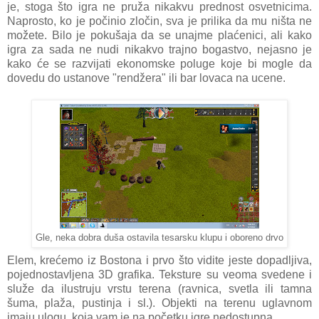
je, stoga što igra ne pruža nikakvu prednost osvetnicima.
Naprosto, ko je počinio zločin, sva je prilika da mu ništa ne
možete. Bilo je pokušaja da se unajme plaćenici, ali kako
igra za sada ne nudi nikakvo trajno bogastvo, nejasno je
kako će se razvijati ekonomske poluge koje bi mogle da
dovedu do ustanove "rendžera" ili bar lovaca na ucene.
Gle, neka dobra duša ostavila tesarsku klupu i oboreno drvo
Elem, krećemo iz Bostona i prvo što vidite jeste dopadljiva,
pojednostavljena 3D grafika. Teksture su veoma svedene i
služe da ilustruju vrstu terena (ravnica, svetla ili tamna
šuma, plaža, pustinja i sl.). Objekti na terenu uglavnom
imaju ulogu, koja vam je na početku igre nedostupna.