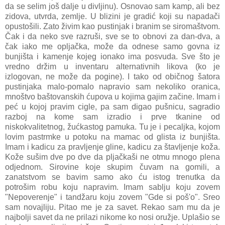
da se selim još dalje u divljinu). Osnovao sam kamp, ali bez
zidova, utvrda, zemlje. U blizini je gradić koji su napadači
opustošili. Zato živim kao pustinjak i branim se siromaštvom.
Čak i da neko sve razruši, sve se to obnovi za dan-dva, a
čak iako me opljačka, može da odnese samo govna iz
bunjišta i kamenje kojeg ionako ima posvuda. Sve što je
vredno držim u inventaru alternativnih likova (ko je
izlogovan, ne može da pogine). I tako od običnog šatora
pustinjaka malo-pomalo napravio sam nekoliko oranica,
mnoštvo baštovanskih ćupova u kojima gajim začine. Imam i
peć u kojoj pravim cigle, pa sam digao pušnicu, sagradio
razboj na kome sam izradio i prve tkanine od
niskokvalitetnog, žućkastog pamuka. Tu je i pecaljka, kojom
lovim pastrmke u potoku na mamac od glista iz bunjišta.
Imam i kadicu za pravljenje gline, kadicu za štavljenje koža.
Kože sušim dve po dve da pljačkaši ne otmu mnogo plena
odjednom. Sirovine koje skupim čuvam na gomili, a
zanatstvom se bavim samo ako ću istog trenutka da
potrošim robu koju napravim. Imam sablju koju zovem
"Nepoverenje" i tandžaru koju zovem "Gde si poš'o". Sreo
sam novajliju. Pitao me je za savet. Rekao sam mu da je
najbolji savet da ne prilazi nikome ko nosi oružje. Uplašio se