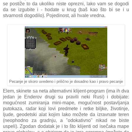
se postiže to da ukoliko niste oprezni, lako vam se dogodi
da se izgubite i - hodate u krug (baš kao što bi se i u
stvarnosti dogodilo). Pojedinost, ali hvale vredna.
Pecanje je skoro uvedeno i prilično je dosadno kao i pravo pecanje
Elem, skinete sa neta alternativni klijent-program (ima ih dva
jedan je Enderov drugi su pravili neki Rusi) i dobijate:
mogućnost zumiranja mini-mape, mogućnost postavljanja
putokaza, radar koji lovi predmete i retke biljke, životinje,
ljude, geodetski alat kojim lako možete da izravnate teren
(neophodno za gradnju, a "odokativno" nikad ne biste
uspeli). Zgodan dodatak je i to što klijenti od isečaka mape