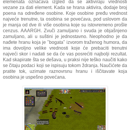
elemenata označava izgled da se aktiviraju vrednosti
vezane za dati element. Kada se hrana aktivira, dodaje broj
poena na određene osobine. Koje osobine pređu vrednost
najveće trenutne, ta osobina se povećava, pod uslovom da
je manja od dve ili više osobina koje su istovremeno prošle
cenzus. AAARGH. Zvuči zamuljano i svuda je objašnjeno
zamuljano, ali u suštini je jednostavno. Neophodno je da
nađete hranu koja je "bogata" izvorom traženog humora, da
ima dovoljno velike vrednosti koje će prebaciti trenutni
najveći skor i nadati se da će vas posrećiti najbolji rezultat.
Kad skapirate šta se dešava, u praksi nije teško naučiti kako
se čitaju podaci koji se ispisuju tokom ždranja. Naučićete da
pratite tok, uzimate raznovrsnu hranu i iščitavate koja
osobina je uspešno povećana.