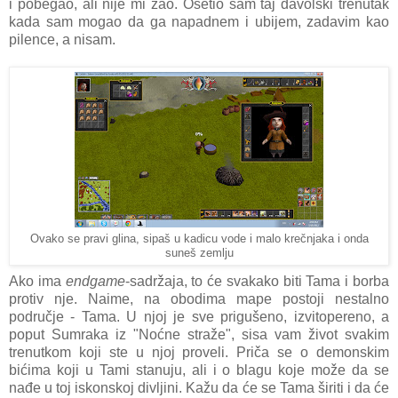
i pobegao, ali nije mi žao. Osetio sam taj đavolski trenutak
kada sam mogao da ga napadnem i ubijem, zadavim kao
pilence, a nisam.
Ovako se pravi glina, sipaš u kadicu vode i malo krečnjaka i onda
suneš zemlju
Ako ima
endgame
-sadržaja, to će svakako biti Tama i borba
protiv nje. Naime, na obodima mape postoji nestalno
područje - Tama. U njoj je sve prigušeno, izvitopereno, a
poput Sumraka iz "Noćne straže", sisa vam život svakim
trenutkom koji ste u njoj proveli. Priča se o demonskim
bićima koji u Tami stanuju, ali i o blagu koje može da se
nađe u toj iskonskoj divljini. Kažu da će se Tama širiti i da će