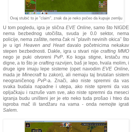
Ovaj stubić to je "claim", znak da je neko počeo da kupuje zemlju
U tom pogledu, igra je slična
EVE Online
, samo što NIGDE
nema bezbednog utočišta, svuda je 0.0 sektor, nema
policije, nema zaštite, nema čak ni "plavih nevinih okica" što
je u igri
Heaven and Heart
davalo početnicima nekakav
stepen bezbednosti. Dakle, igra u stvari nije
crafting MMO
nego je puki otvoreni
PvP
. Ko koga stigne, krstaču mu
digne, a to što je
crafting
razvijen, baš je lepo, hvala molim, i
druge igre imaju lepe sisteme (opet navodim
EVE Online
,
mada je
Minecraft
tu zakon), ali nemaju taj brutalan sistem
neograničenog
PvP
-a. Znači, ako niste spremni da vas
svaka budala napadne i utepa, ako niste spremi da vas
opljačkaju i razruše vam sve, ako niste spremni da meseci
igranja budu uništeni jer je eto neko tuda prošao i hteo da
isproba mač ili tandžaru na vama - onda nemojte igrati
Salem
.