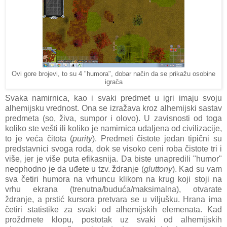
Ovi gore brojevi, to su 4 "humora", dobar način da se prikažu osobine
igrača
Svaka namirnica, kao i svaki predmet u igri imaju svoju
alhemijsku vrednost. Ona se izražava kroz alhemijski sastav
predmeta (so, živa, sumpor i olovo). U zavisnosti od toga
koliko ste vešti ili koliko je namirnica udaljena od civilizacije,
to je veća čitota (
purity
). Predmeti čistote jedan tipični su
predstavnici svoga roda, dok se visoko ceni roba čistote tri i
više, jer je više puta efikasnija. Da biste unapredili "humor"
neophodno je da uđete u tzv. ždranje (
gluttony
). Kad su vam
sva četiri humora na vrhuncu klikom na krug koji stoji na
vrhu ekrana (trenutna/buduća/maksimalna), otvarate
ždranje, a prstić kursora pretvara se u viljušku. Hrana ima
četiri statistike za svaki od alhemijskih elemenata. Kad
proždrnete klopu, postotak uz svaki od alhemijskih