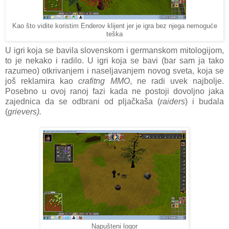
Kao što vidite koristim Enderov klijent jer je igra bez njega nemoguće
teška
U igri koja se bavila slovenskom i germanskom mitologijom,
to je nekako i radilo. U igri koja se bavi (bar sam ja tako
razumeo) otkrivanjem i naseljavanjem novog sveta, koja se
još reklamira kao
crafitng MMO
, ne radi uvek najbolje.
Posebno u ovoj ranoj fazi kada ne postoji dovoljno jaka
zajednica da se odbrani od pljačkaša (
raiders
) i budala
(
grievers).
Napušteni logor