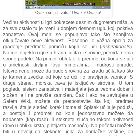
Ovako se pali vatra! Ova-ko! Ova-ko!
Većinu aktivnosti u igri pokrećete desnim dugmetom miša, a
za sve ostalo tu je meni u donjem desnom uglu koji pokriva
zanatstvo. Ovaj meni se popunjava tako što znanjima
otključavate nove aktivnosti. Posebno je važna opcija za
građenje predmeta pomoću kojih se uči (
inspirationals
).
Naime, objekti u igri su hrana, učila ili sirovne, premda nema
stroge podele. Na primer, oblutak je predmet od koga se uči
o umetnosti, divljini, lovu, mineralima i mudrosti prirode.
Istovremeno, može da bude sirovina za izradu učila kao što
je kamena zvečka od koje se uči i o pravljenju varnica. S
druge strane, morska trava je isključivo sirovina. U tom
pogledu sistem zanatstva i materijala jeste veoma dobar i
složen, ali ne previše zamršen. Čak i ako ne zavirujete u
Salem Wiki, možete da pretpostavite šta koji predmet
razvija, šta je sledeći korak i tome sl. Spisak učila je poduži,
a postoje i predmeti na koje jednostavno možete da
nabasate (kap rose) ili steknete slučajno tokom aktivnosti
(drvo u obliku krsta, pihtijasta masnoća). Na početku možete
biti u nevolji da steknete učila za borilačke veštine, ali