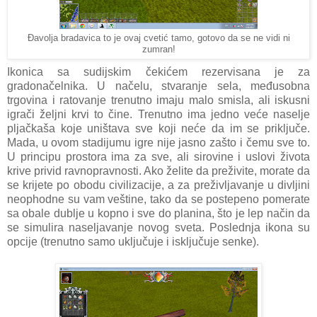
Đavolja bradavica to je ovaj cvetić tamo, gotovo da se ne vidi ni
zumran!
Ikonica sa sudijskim čekićem rezervisana je za
gradonačelnika. U načelu, stvaranje sela, međusobna
trgovina i ratovanje trenutno imaju malo smisla, ali iskusni
igrači željni krvi to čine. Trenutno ima jedno veće naselje
pljačkaša koje uništava sve koji neće da im se priključe.
Mada, u ovom stadijumu igre nije jasno zašto i čemu sve to.
U principu prostora ima za sve, ali sirovine i uslovi života
krive privid ravnopravnosti. Ako želite da preživite, morate da
se krijete po obodu civilizacije, a za preživljavanje u divljini
neophodne su vam veštine, tako da se postepeno pomerate
sa obale dublje u kopno i sve do planina, što je lep način da
se simulira naseljavanje novog sveta. Poslednja ikona su
opcije (trenutno samo uključuje i isključuje senke).