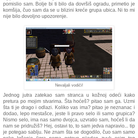
pomislio sam. Bolje bi ti bilo da dovršiš ogradu, primetio je
komšija, čuo sam da se u blizini kreće grupa ubica. Ni to mi
nije bilo dovoljno upozorenje.
Nevaljali vodiči!
Jednog jutra zatekao sam stranca u kožnoj odeći kako
pretura po mojim stvarima. Šta hoćeš? pitao sam ga. Uzmi
šta ti je drago i odlazi. Koliko vas ima? pitao je neznanac i
dodao, lepo mestašce, jeste li pravo selo ili samo grupica?
Nismo selo, ima nas samo dvojca, uzvratio sam, hoćeš li da
nam se pridružiš? Hej, ostavi to, to sam jedva napravio... tip
je potegao sablju. Ne znam šta se dogodilo, čuo sam samo