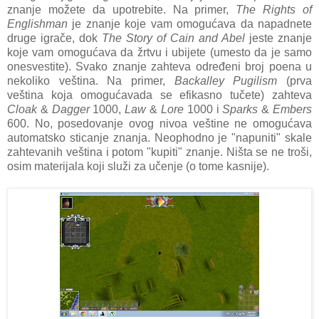
znanje možete da upotrebite. Na primer,
The Rights of
Englishman
je znanje koje vam omogućava da napadnete
druge igrače, dok
The Story of Cain and Abel
jeste znanje
koje vam omogućava da žrtvu i ubijete (umesto da je samo
onesvestite). Svako znanje zahteva određeni broj poena u
nekoliko veština. Na primer,
Backalley Pugilism
(prva
veština koja omogućavada se efikasno tučete) zahteva
Cloak
&
Dagger
1000,
Law
&
Lore
1000 i
Sparks
&
Embers
600. No, posedovanje ovog nivoa veštine ne omogućava
automatsko sticanje znanja. Neophodno je "napuniti" skale
zahtevanih veština i potom "kupiti" znanje. Ništa se ne troši,
osim materijala koji služi za učenje (o tome kasnije).