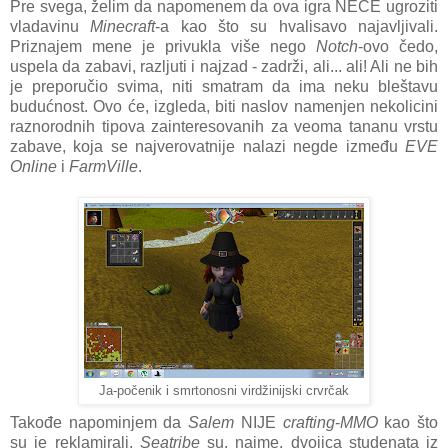
Pre svega, želim da napomenem da ova igra NEĆE ugroziti
vladavinu
Minecraft
-a kao što su hvalisavo najavljivali.
Priznajem mene je privukla više nego
Notch
-ovo čedo,
uspela da zabavi, razljuti i najzad - zadrži, ali... ali! Ali ne bih
je preporučio svima, niti smatram da ima neku bleštavu
budućnost. Ovo će, izgleda, biti naslov namenjen nekolicini
raznorodnih tipova zainteresovanih za veoma tananu vrstu
zabave, koja se najverovatnije nalazi negde između
EVE
Online
i
FarmVille
.
Ja-počenik i smrtonosni virdžinijski crvrčak
Takođe napominjem da
Salem
NIJE
crafting
-
MMO
kao što
su je reklamirali.
Seatribe
su, naime, dvojica studenata iz