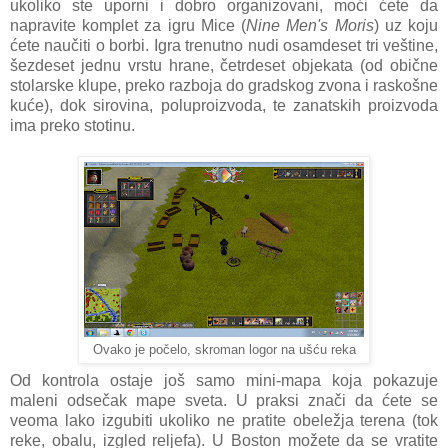
ukoliko ste uporni i dobro organizovani, moći ćete da
napravite komplet za igru Mice (
Nine Men's Moris
) uz koju
ćete naučiti o borbi. Igra trenutno nudi osamdeset tri veštine,
šezdeset jednu vrstu hrane, četrdeset objekata (od obične
stolarske klupe, preko razboja do gradskog zvona i raskošne
kuće), dok sirovina, poluproizvoda, te zanatskih proizvoda
ima preko stotinu.
Ovako je počelo, skroman logor na ušću reka
Od kontrola ostaje još samo mini-mapa koja pokazuje
maleni odsečak mape sveta. U praksi znači da ćete se
veoma lako izgubiti ukoliko ne pratite obeležja terena (tok
reke, obalu, izgled reljefa). U Boston možete da se vratite