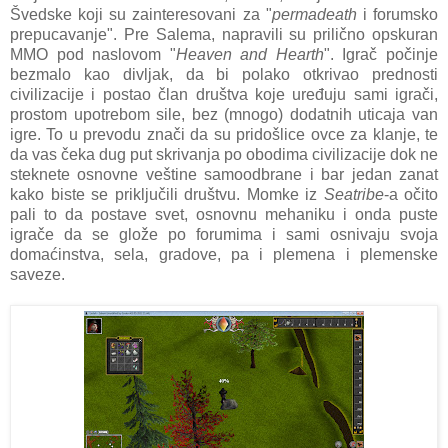
Švedske koji su zainteresovani za "
permadeath
i forumsko
prepucavanje". Pre Salema, napravili su prilično opskuran
MMO pod naslovom "
Heaven and Hearth
". Igrač počinje
bezmalo kao divljak, da bi polako otkrivao prednosti
civilizacije i postao član društva koje uređuju sami igrači,
prostom upotrebom sile, bez (mnogo) dodatnih uticaja van
igre. To u prevodu znači da su pridošlice ovce za klanje, te
da vas čeka dug put skrivanja po obodima civilizacije dok ne
steknete osnovne veštine samoodbrane i bar jedan zanat
kako biste se priključili društvu. Momke iz
Seatribe
-a očito
pali to da postave svet, osnovnu mehaniku i onda puste
igrače da se glože po forumima i sami osnivaju svoja
domaćinstva, sela, gradove, pa i plemena i plemenske
saveze.