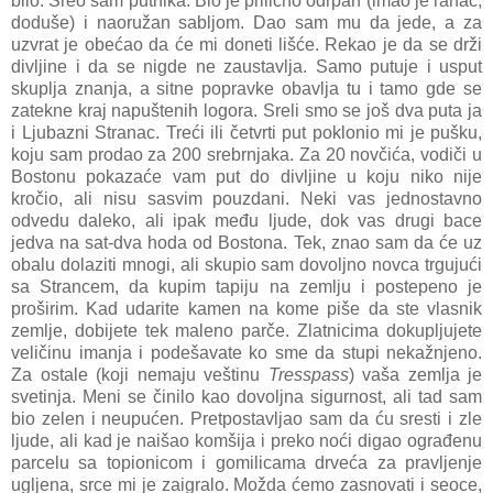
bilo. Sreo sam putnika. Bio je prilično odrpan (imao je ranac,
doduše) i naoružan sabljom. Dao sam mu da jede, a za
uzvrat je obećao da će mi doneti lišće. Rekao je da se drži
divljine i da se nigde ne zaustavlja. Samo putuje i usput
skuplja znanja, a sitne popravke obavlja tu i tamo gde se
zatekne kraj napuštenih logora. Sreli smo se još dva puta ja
i Ljubazni Stranac. Treći ili četvrti put poklonio mi je pušku,
koju sam prodao za 200 srebrnjaka. Za 20 novčića, vodiči u
Bostonu pokazaće vam put do divljine u koju niko nije
kročio, ali nisu sasvim pouzdani. Neki vas jednostavno
odvedu daleko, ali ipak među ljude, dok vas drugi bace
jedva na sat-dva hoda od Bostona. Tek, znao sam da će uz
obalu dolaziti mnogi, ali skupio sam dovoljno novca trgujući
sa Strancem, da kupim tapiju na zemlju i postepeno je
proširim. Kad udarite kamen na kome piše da ste vlasnik
zemlje, dobijete tek maleno parče. Zlatnicima dokupljujete
veličinu imanja i podešavate ko sme da stupi nekažnjeno.
Za ostale (koji nemaju veštinu
Tresspass
) vaša zemlja je
svetinja. Meni se činilo kao dovoljna sigurnost, ali tad sam
bio zelen i neupućen. Pretpostavljao sam da ću sresti i zle
ljude, ali kad je naišao komšija i preko noći digao ograđenu
parcelu sa topionicom i gomilicama drveća za pravljenje
ugljena, srce mi je zaigralo. Možda ćemo zasnovati i seoce,