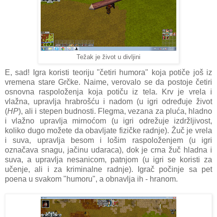
Težak je život u divljini
E, sad! Igra koristi teoriju "četiri humora" koja potiče još iz
vremena stare Grčke. Naime, verovalo se da postoje četiri
osnovna raspoloženja koja potiču iz tela. Krv je vrela i
vlažna, upravlja hrabrošću i nadom (u igri određuje život
(
HP
), ali i stepen budnosti. Flegma, vezana za pluća, hladno
i vlažno upravlja mirnoćom (u igri odrežuje izdržljivost,
koliko dugo možete da obavljate fizičke radnje). Žuč je vrela
i suva, upravlja besom i lošim raspoloženjem (u igri
označava snagu, jačinu udaraca), dok je crna žuč hladna i
suva, a upravlja nesanicom, patnjom (u igri se koristi za
učenje, ali i za kriminalne radnje). Igrač počinje sa pet
poena u svakom "humoru", a obnavlja ih - hranom.