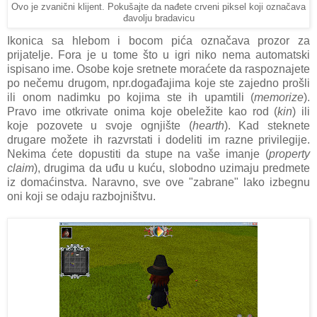
Ovo je zvanični klijent. Pokušajte da nađete crveni piksel koji označava
đavolju bradavicu
Ikonica sa hlebom i bocom pića označava prozor za
prijatelje. Fora je u tome što u igri niko nema automatski
ispisano ime. Osobe koje sretnete moraćete da raspoznajete
po nečemu drugom, npr.događajima koje ste zajedno prošli
ili onom nadimku po kojima ste ih upamtili (
memorize
).
Pravo ime otkrivate onima koje obeležite kao rod (
kin
) ili
koje pozovete u svoje ognjište (
hearth
). Kad steknete
drugare možete ih razvrstati i dodeliti im razne privilegije.
Nekima ćete dopustiti da stupe na vaše imanje (
property
claim
), drugima da uđu u kuću, slobodno uzimaju predmete
iz domaćinstva. Naravno, sve ove "zabrane" lako izbegnu
oni koji se odaju razbojništvu.