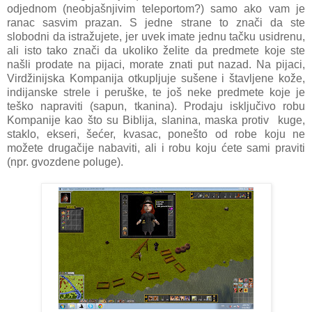
odjednom (neobjašnjivim teleportom?) samo ako vam je
ranac sasvim prazan. S jedne strane to znači da ste
slobodni da istražujete, jer uvek imate jednu tačku usidrenu,
ali isto tako znači da ukoliko želite da predmete koje ste
našli prodate na pijaci, morate znati put nazad. Na pijaci,
Virdžinijska Kompanija otkupljuje sušene i štavljene kože,
indijanske strele i peruške, te još neke predmete koje je
teško napraviti (sapun, tkanina). Prodaju isključivo robu
Kompanije kao što su Biblija, slanina, maska protiv kuge,
staklo, ekseri, šećer, kvasac, ponešto od robe koju ne
možete drugačije nabaviti, ali i robu koju ćete sami praviti
(npr. gvozdene poluge).