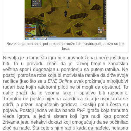
Bez znanja penjanja, put u planine može biti frustrirajući, a ovo su tek
brda
Nevolja je u tome što igra nije uravnotežena i neće još dugo
biti. To u prevodu znači da je razvoj brojnih zanatskih
veština spor i dugotrajan u poređenju sa putem ratnika. Ne
postoji potrošna roba koja bi motivisala ratnike da drže svoje
radilice (kao što se u
EVE Online
uvek prožimaju miroljubivi
rudari bez kojih ratoborni piloti ne bi mogli da opstanu). To
dalje znači da je veoma lako i isplativo biti razbojnik.
Trenutno ne postoji nijedna zajednica koja je uspela da se
održi, a prizori napuštenih gradova i kostiju palih česta su
pojava. Postoji jedna velika banda
PvP
igrača koja trenutno
vlada igrom, a jedini sistem koji igra nudi kao pomoć
žrtvama jesu nekakvi dokazi koji omogućuju da se počinilac
zločina nađe. Šta ćete s njim raditi kada ga nađete, nejasno