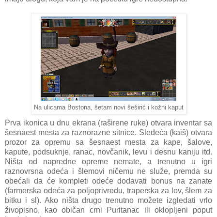
Na ulicama Bostona, šetam novi šeširić i kožni kaput
Prva ikonica u dnu ekrana (raširene ruke) otvara inventar sa
šesnaest mesta za raznorazne sitnice. Sledeća (kaiš) otvara
prozor za opremu sa šesnaest mesta za kape, šalove,
kapute, podsuknje, ranac, novčanik, levu i desnu kaniju itd.
Ništa od napredne opreme nemate, a trenutno u igri
raznovrsna odeća i šlemovi ničemu ne služe, premda su
obećali da će kompleti odeće dodavati bonus na zanate
(farmerska odeća za poljoprivredu, traperska za lov, šlem za
bitku i sl). Ako ništa drugo trenutno možete izgledati vrlo
živopisno, kao običan crni Puritanac ili oklopljeni poput