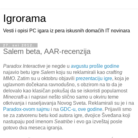
Igrorama
Vesti i opisi PC igara iz pera iskusnih domaćih IT novinara
27. svi 2012.
Salem beta, AAR-recenzija
Paradox Interactive
je negde u
avgustu prošle godine
najavio betu igre
Salem
koju su reklamirali kao
crafting
MMO
. Zatim su u oktobru objavili
prezentaciju igre
, koja je
uglavnom dočekana ravnodušno, s obzirom na to da je
delovalo kao klasičan pokušaj da se iskoristi popularnost
Minecraft
-a i napravi nešto slično samo u okviru teme
otkrivanja i naseljavanja Novog Sveta. Reklamirali su je i na
Paradox-ovom sajmu
i na
GDC-u, ove godine
. Prijavili smo
se za zatvorenu betu kod autora igre, dvojice Šveđana koji
nastupaju pod imenom
Seatribe
i evo ga izveštaj posle
gotovo dva meseca igranja.