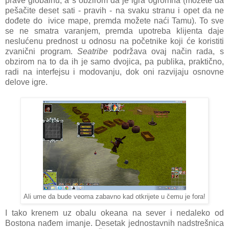
prave globalnu, a s obzirom da je igra ogromna (možete da
pešačite deset sati - pravih - na svaku stranu i opet da ne
dođete do ivice mape, premda možete naći Tamu). To sve
se ne smatra varanjem, premda upotreba klijenta daje
neslućenu prednost u odnosu na početnike koji će koristiti
zvanični program.
Seatribe
podržava ovaj način rada, s
obzirom na to da ih je samo dvojica, pa publika, praktično,
radi na interfejsu i modovanju, dok oni razvijaju osnovne
delove igre.
Ali ume da bude veoma zabavno kad otkrijete u čemu je fora!
I tako krenem uz obalu okeana na sever i nedaleko od
Bostona nađem imanje. Desetak jednostavnih nadstrešnica