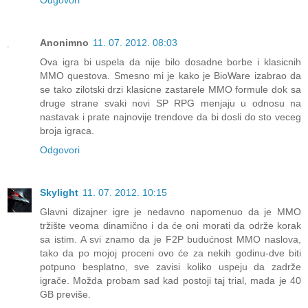
Odgovori
Anonimno
11. 07. 2012. 08:03
Ova igra bi uspela da nije bilo dosadne borbe i klasicnih
MMO questova. Smesno mi je kako je BioWare izabrao da
se tako zilotski drzi klasicne zastarele MMO formule dok sa
druge strane svaki novi SP RPG menjaju u odnosu na
nastavak i prate najnovije trendove da bi dosli do sto veceg
broja igraca.
Odgovori
Skylight
11. 07. 2012. 10:15
Glavni dizajner igre je nedavno napomenuo da je MMO
tržište veoma dinamično i da će oni morati da održe korak
sa istim. A svi znamo da je F2P budućnost MMO naslova,
tako da po mojoj proceni ovo će za nekih godinu-dve biti
potpuno besplatno, sve zavisi koliko uspeju da zadrže
igrače. Možda probam sad kad postoji taj trial, mada je 40
GB previše.