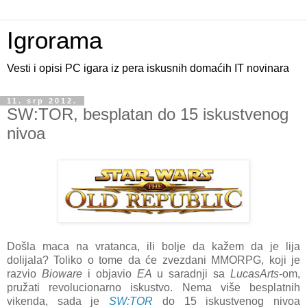
Igrorama
Vesti i opisi PC igara iz pera iskusnih domaćih IT novinara
11. srp 2012.
SW:TOR, besplatan do 15 iskustvenog
nivoa
Došla maca na vratanca, ili bolje da kažem da je lija
dolijala? Toliko o tome da će zvezdani MMORPG, koji je
razvio
Bioware
i objavio
EA
u saradnji sa
LucasArts
-om,
pružati revolucionarno iskustvo. Nema više besplatnih
vikenda, sada je
SW:TOR
do 15 iskustvenog nivoa