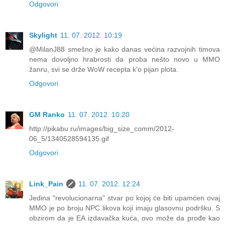
Odgovori
Skylight
11. 07. 2012. 10:19
@MilanJ88 smešno je kako danas većina razvojnih timova
nema dovoljno hrabrosti da proba nešto novo u MMO
žanru, svi se drže WoW recepta k'o pijan plota.
Odgovori
GM Ranko
11. 07. 2012. 10:20
http://pikabu.ru/images/big_size_comm/2012-
06_5/1340528594135.gif
Odgovori
Link_Pain
11. 07. 2012. 12:24
Jedina "revolucionarna" stvar po kojoj će biti upamćen ovaj
MMO je po broju NPC likova koji imaju glasovnu podršku. S
obzirom da je EA izdavačka kuća, ovo može da prođe kao