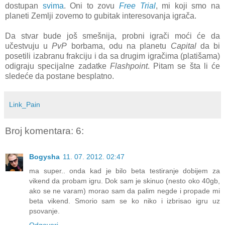
dostupan
svima
. Oni to zovu
Free Trial
, mi koji smo na
planeti Zemlji zovemo to gubitak interesovanja igrača.
Da stvar bude još smešnija, probni igrači moći će da
učestvuju u
PvP
borbama, odu na planetu
Capital
da bi
posetili izabranu frakciju i da sa drugim igračima (platišama)
odigraju specijalne zadatke
Flashpoint
. Pitam se šta li će
sledeće da postane besplatno.
Link_Pain
Broj komentara: 6:
Bogysha
11. 07. 2012. 02:47
ma super.. onda kad je bilo beta testiranje dobijem za
vikend da probam igru. Dok sam je skinuo (nesto oko 40gb,
ako se ne varam) morao sam da palim negde i propade mi
beta vikend. Smorio sam se ko niko i izbrisao igru uz
psovanje.