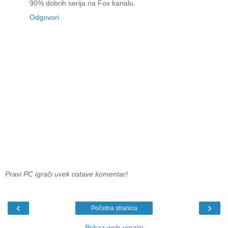
90% dobrih serija na Fox kanalu.
Odgovori
Pravi PC igrači uvek ostave komentar!
‹
›
Početna stranica
Prikaz web-verzije