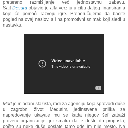
preterano razmišljanje već jednostavnu zabavu.
Sajt
Desura
objavio je alfa verziju u cilju daljeg finansiranja
koje će pomoći razvoju igre. Preporučujemo da bacite
pogled na ovaj naslov, a i na promotivni snimak koji sledi u
nastavku.
Mort
je mlađani stažista, radi za agenciju koja sprovodi duše
u zagrobni život. Međutim, jedinstvena prilika za
napredovanje ukaya'e mu se kada njegov šef zatraži
proveru organizacije, jer smatra da je došlo do propusta,
pošto su neke duše poslate tamo gde im nije mesto. Na