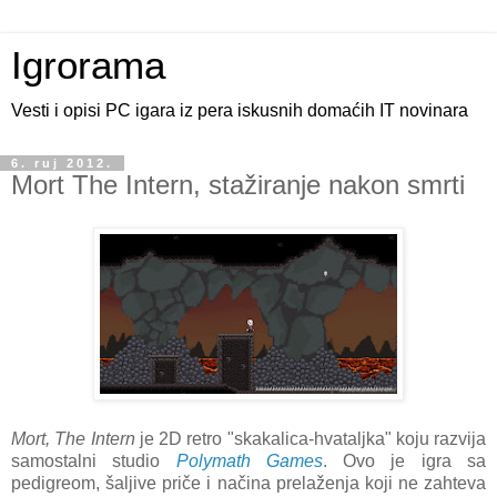
Igrorama
Vesti i opisi PC igara iz pera iskusnih domaćih IT novinara
6. ruj 2012.
Mort The Intern, stažiranje nakon smrti
Mort, The Intern
je 2D retro "skakalica-hvataljka" koju razvija
samostalni studio
Polymath Games
. Ovo je igra sa
pedigreom, šaljive priče i načina prelaženja koji ne zahteva