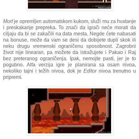
Mort
je opremljen automatskom kukom, služi mu za hvatanje
i preskakanje prepreka. To znači da igrači neće morati da
ciljaju da bi se zakačili na data mesta. Negde ćete nabasati
na bonuse, može da vam se desi da dobijete dupli skok ili
neku drugu vremenski ograničenu sposobnost. Zagrobni
život nije linearan, pa možete da istražujete i Pakao i Raj
bez preteranog ograničenja. Ipak, nemojte pasti, jer je to
pogubno. Alfa verzija igre je planirana sa osam nivoa,
nekoliko tajni i težih nivoa, dok je
Editor
nivoa trenutno u
pripremi.