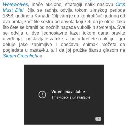
Werewolves
, inače akcionoj strategiji nalik naslovu
Orcs
Must Die!
, čija se radnja odvija tokom zimskog perioda
1858. godine u Kanadi. Cilj vam je da kontrolišući jednog od
dva brata, zaštitite sestru od đavola koji želi da je otme, tako
što ćete se braniti od noćnih napada vukolikih stvorenja. Sve
se odvija u dve jednostavne faze: tokom dana pravite
utvrđenja i postavljate zamke, a noću krećete u akciju. Igra
deluje jako zanimljivo i obećava, snimak možete da
pogledate u nastavku, a i da joj pružite šansu glasom na
Steam Greenlight
-u.