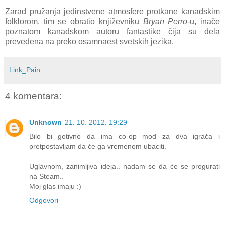
Zarad pružanja jedinstvene atmosfere protkane kanadskim
folklorom, tim se obratio književniku
Bryan Perro
-u, inače
poznatom kanadskom autoru fantastike čija su dela
prevedena na preko osamnaest svetskih jezika.
Link_Pain
4 komentara:
Unknown
21. 10. 2012. 19:29
Bilo bi gotivno da ima co-op mod za dva igrača i
pretpostavljam da će ga vremenom ubaciti.
Uglavnom, zanimljiva ideja.. nadam se da će se progurati
na Steam..
Moj glas imaju :)
Odgovori