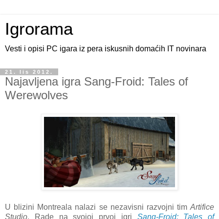
Igrorama
Vesti i opisi PC igara iz pera iskusnih domaćih IT novinara
21. lis 2012.
Najavljena igra Sang-Froid: Tales of
Werewolves
U blizini Montreala nalazi se nezavisni razvojni tim
Artifice
Studio
. Rade na svojoj prvoj igri
Sang-Froid: Tales of