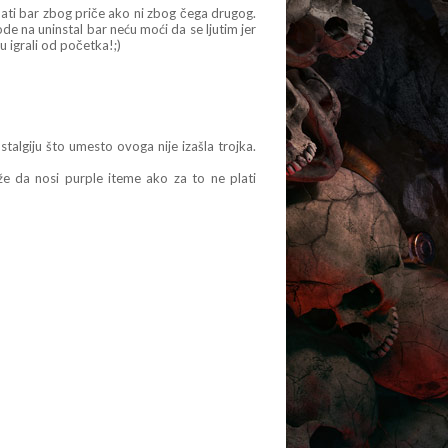
ati bar zbog priče ako ni zbog čega drugog.
de na uninstal bar neću moći da se ljutim jer
su igrali od početka!;)
talgiju što umesto ovoga nije izašla trojka.
ože da nosi purple iteme ako za to ne plati