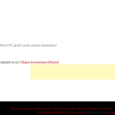
Pravi PC igrači uvek ostave komentar!
retplati se na:
Objavi komentare (Atom)
Naslovna
|
Najave
|
Recenzije
|
Video recenzije
|
Intervju
|
Kolumna
|
Uživo
|
Opšti uslovi korišćenja
|
Impressum
| Blog prikazuje
Goog