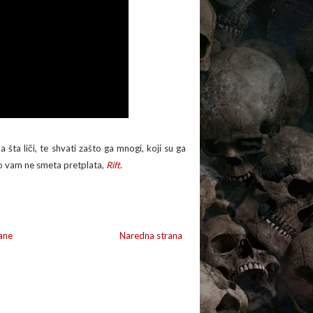
na šta liči, te shvati zašto ga mnogi, koji su ga
ko vam ne smeta pretplata,
Rift
.
ane
Naredna strana