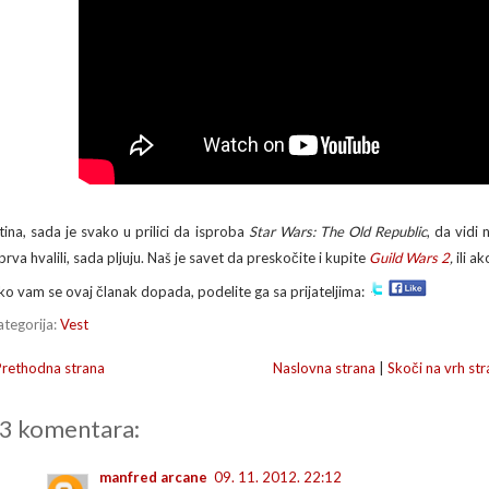
stina, sada je svako u prilici da isproba
Star Wars: The Old Republic
, da vidi 
prva hvalili, sada pljuju. Naš je savet da preskočite i kupite
Guild Wars 2
,
ili a
ko vam se ovaj članak dopada, podelite ga sa prijateljima:
ategorija:
Vest
Prethodna strana
Naslovna strana
|
Skoči na vrh str
3 komentara:
manfred arcane
09. 11. 2012. 22:12