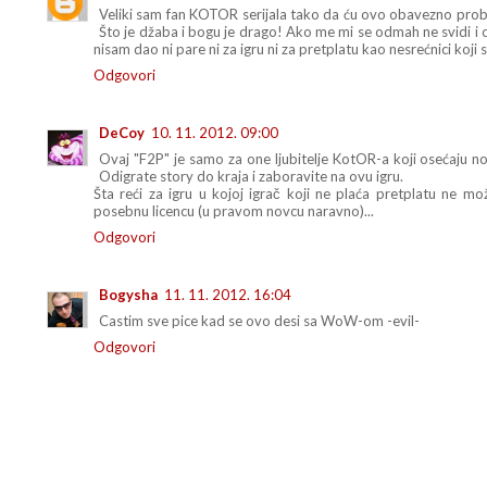
Veliki sam fan KOTOR serijala tako da ću ovo obavezno prob
Što je džaba i bogu je drago! Ako me mi se odmah ne svidi i o
nisam dao ni pare ni za igru ni za pretplatu kao nesrećnici koji 
Odgovori
DeCoy
10. 11. 2012. 09:00
Ovaj "F2P" je samo za one ljubitelje KotOR-a koji osećaju nos
Odigrate story do kraja i zaboravite na ovu igru.
Šta reći za igru u kojoj igrač koji ne plaća pretplatu ne m
posebnu licencu (u pravom novcu naravno)...
Odgovori
Bogysha
11. 11. 2012. 16:04
Castim sve pice kad se ovo desi sa WoW-om -evil-
Odgovori