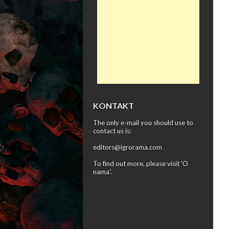
KONTAKT
The only e-mail you should use to
contact us is:
editors@igrorama.com
To find out more, please visit '
O
nama
'.