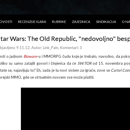
OVOSTI
RECENZIJE IGARA
RUBRIKE
ZAJEDNICA
SINDIKACIJA
O N
tar Wars: The Old Republic, "nedovoljno" bes
bjavljeno 9.11.12
, Autor:
Link_Pain
, Komentari: 3
esti o jadnom
Bioware
-u i MMORPG čudu koje je trebalo, navodno, da poko
oliko su samo zatajili govori i činjenica da će
SW:TOR
od 15. novembra pos
itate se, najavljuju to? Eh, sada je tu novi sistem za igrače, zove se
Cartel Coi
orejski MMO, gde se virtuelnim novcem sve može platiti.