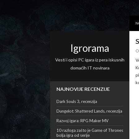
N
S
Igrorama
O
Vesti i opisi PC igara iz pera iskusnih
V
domaćih IT novinara
K
p
k
NAJNOVIJE RECENZIJE
Dark Souls 3, recenzija
Dungelot: Shattered Lands, recenzija
Razvoj igara: RPG Maker MV
10 razloga zašto je Game of Thrones
bolja igra od serije