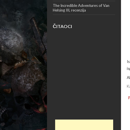
The Incredible Adventures of Van
Helsing III, recenzija
ČITAOCI
I
is
A
K