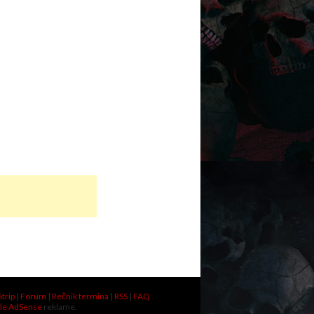
Strip
|
Forum
|
Rečnik termina
|
RSS
|
FAQ
le AdSense
reklame.