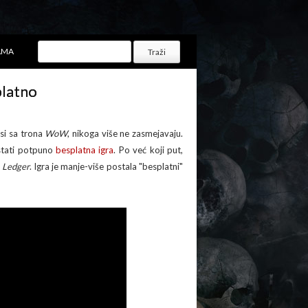
AMA
platno
si sa trona
WoW
, nikoga više ne zasmejavaju.
tati potpuno
besplatna
igra
. Po već koji put,
n Ledger
. Igra je manje-više postala "besplatni"