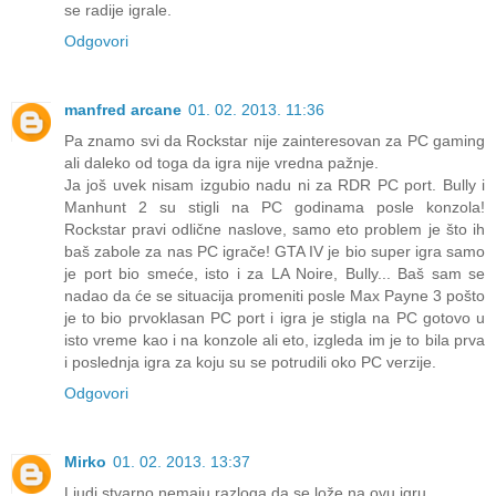
se radije igrale.
Odgovori
manfred arcane
01. 02. 2013. 11:36
Pa znamo svi da Rockstar nije zainteresovan za PC gaming
ali daleko od toga da igra nije vredna pažnje.
Ja još uvek nisam izgubio nadu ni za RDR PC port. Bully i
Manhunt 2 su stigli na PC godinama posle konzola!
Rockstar pravi odlične naslove, samo eto problem je što ih
baš zabole za nas PC igrače! GTA IV je bio super igra samo
je port bio smeće, isto i za LA Noire, Bully... Baš sam se
nadao da će se situacija promeniti posle Max Payne 3 pošto
je to bio prvoklasan PC port i igra je stigla na PC gotovo u
isto vreme kao i na konzole ali eto, izgleda im je to bila prva
i poslednja igra za koju su se potrudili oko PC verzije.
Odgovori
Mirko
01. 02. 2013. 13:37
Ljudi stvarno nemaju razloga da se lože na ovu igru.