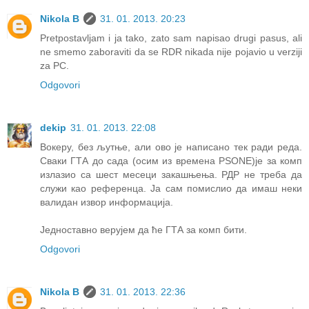
Nikola B
31. 01. 2013. 20:23
Pretpostavljam i ja tako, zato sam napisao drugi pasus, ali
ne smemo zaboraviti da se RDR nikada nije pojavio u verziji
za PC.
Odgovori
dekip
31. 01. 2013. 22:08
Вокеру, без љутње, али ово је написано тек ради реда.
Сваки ГТА до сада (осим из времена PSONE)је за комп
излазио са шест месеци закашњења. РДР не треба да
служи као референца. Ја сам помислио да имаш неки
валидан извор информација.
Једноставно верујем да ће ГТА за комп бити.
Odgovori
Nikola B
31. 01. 2013. 22:36