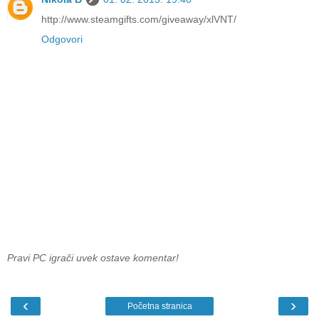
http://www.steamgifts.com/giveaway/xlVNT/
Odgovori
Pravi PC igrači uvek ostave komentar!
‹
›
Početna stranica