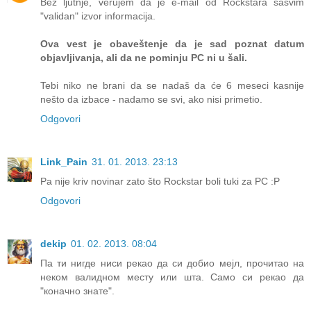
Bez ljutnje, verujem da je e-mail od Rockstara sasvim
"validan" izvor informacija.
Ova vest je obaveštenje da je sad poznat datum
objavljivanja, ali da ne pominju PC ni u šali.
Tebi niko ne brani da se nadaš da će 6 meseci kasnije
nešto da izbace - nadamo se svi, ako nisi primetio.
Odgovori
Link_Pain
31. 01. 2013. 23:13
Pa nije kriv novinar zato što Rockstar boli tuki za PC :P
Odgovori
dekip
01. 02. 2013. 08:04
Па ти нигде ниси рекао да си добио мејл, прочитао на
неком валидном месту или шта. Само си рекао да
"коначно знате".