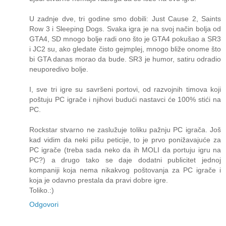
U zadnje dve, tri godine smo dobili: Just Cause 2, Saints
Row 3 i Sleeping Dogs. Svaka igra je na svoj način bolja od
GTA4, SD mnogo bolje radi ono što je GTA4 pokušao a SR3
i JC2 su, ako gledate čisto gejmplej, mnogo bliže onome što
bi GTA danas morao da bude. SR3 je humor, satiru odradio
neuporedivo bolje.
I, sve tri igre su savršeni portovi, od razvojnih timova koji
poštuju PC igrače i njihovi budući nastavci će 100% stići na
PC.
Rockstar stvarno ne zaslužuje toliku pažnju PC igrača. Još
kad vidim da neki pišu peticije, to je prvo ponižavajuće za
PC igrače (treba sada neko da ih MOLI da portuju igru na
PC?) a drugo tako se daje dodatni publicitet jednoj
kompaniji koja nema nikakvog poštovanja za PC igrače i
koja je odavno prestala da pravi dobre igre.
Toliko.:)
Odgovori