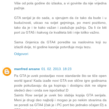
Više od pola godine do izlaska, a vi govirite da nije vrijedna
pažnje.
GTA serijal je do sada, a vjerujem da će tako da bude i u
budućnosti, uticao na svijet gejminga, po meni pozitivno,
tako da je i te kako važan i zaslužuje pažnju. Da li će biti
port za GTA5 i kakvog će kvaliteta biti i nije toliko važno.
Sama činjenica da GTA4 poredite sa naslovima koji su
izlazili dvije, tri godine kasnije potvrđuje moju tezu.
Odgovori
manfred arcane
01. 02. 2013. 18:23
Pa GTA je uvek postavljao nove standarde što se tiče open
world igara! Kada izađe novi GTA sve slične igre godinama
posle pokušavaju da ga kopiraju i dostignu dok ne stigne
sledeći deo i onda sve ispočetka!:D
Saints Row serijal je uvek bio slabija kopija GTA serijala.
Meni je drugi deo najbolji i mogao je po nekim stvarima da
se poredi sa GTA4 (čak je i PC port bio jednako očajan:D) a