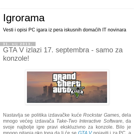
Igrorama
Vesti i opisi PC igara iz pera iskusnih domaćih IT novinara
31. sij 2013.
GTA V izlazi 17. septembra - samo za
konzole!
Nastavlja se politika izdavačke kuće
Rockstar Games
, dela
mnogo većeg izdavača
Take-Two Interactive Software
, da
svoje najbolje igre pravi ekskluzivno za konzole. Bilo je
mnogo pitanja oko toga da li će se
GTA V
pojaviti i za PC, a