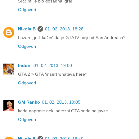
SR3 mi je bio dosadna igra!
Odgovori
Nikola B
01. 02. 2013. 18:28
Lazare, je l' kažeš da je GTA IV bolji od San Andreasa?
Odgovori
Indoril
01. 02. 2013. 19:00
GTA 2 > GTA *insert whateva here*
Odgovori
GM Ranko
01. 02. 2013. 19:05
kada naprave neki potezni GTA onda se javite...
Odgovori
Nikola B
01. 02. 2013. 19:40