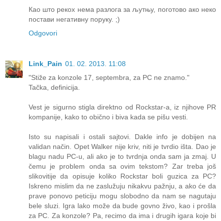
Као што рекох нема разлога за љутњу, поготово ако неко
постави негативну поруку. ;)
Odgovori
Link_Pain
01. 02. 2013. 11:08
"Stiže za konzole 17, septembra, za PC ne znamo."
Tačka, definicija.
Vest je sigurno stigla direktno od Rockstar-a, iz njihove PR
kompanije, kako to obično i biva kada se pišu vesti.
Isto su napisali i ostali sajtovi. Dakle info je dobijen na
validan način. Opet Walker nije kriv, niti je tvrdio išta. Dao je
blagu nadu PC-u, ali ako je to tvrdnja onda sam ja zmaj. U
čemu je problem onda sa ovim tekstom? Zar treba još
slikovitije da opisuje koliko Rockstar boli guzica za PC?
Iskreno mislim da ne zaslužuju nikakvu pažnju, a ako će da
prave ponovo peticiju mogu slobodno da nam se nagutaju
bele sluzi. Igra lako može da bude govno živo, kao i prošla
za PC. Za konzole? Pa, recimo da ima i drugih igara koje bi