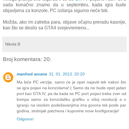
sada konačno znamo da u septembru, kada igra bude
objavljena za konzole, PC izdanja sigurno neće biti.
Možda, ako im zatreba para, objave očajnu preradu kasnije,
kao što se desilo sa GTA4 svojevremeno...
Nikola B
Broj komentara: 20:
manfred arcane
31. 01. 2013. 20:20
Ma biće PC verzije, samo će je opet najaviti tek nakon što
se igra pojavi na konzolama!:( Samo da ne bude opet jadan
port kao GTA IV, pa da kada se PC port pojavi treba zver od
kompa samo za konzolašku grafiku u višoj rezoluciji a o
igranju na visokim podešavanjima ima govora tek posle par
godina, stotinjak patcheva i kupovine nove konfiguracije!
Odgovori