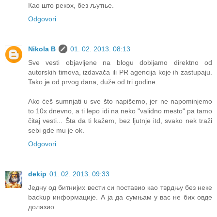
Као што рекох, без љутње.
Odgovori
Nikola B
01. 02. 2013. 08:13
Sve vesti objavljene na blogu dobijamo direktno od
autorskih timova, izdavača ili PR agencija koje ih zastupaju.
Tako je od prvog dana, duže od tri godine.
Ako ćeš sumnjati u sve što napišemo, jer ne napominjemo
to 10x dnevno, a ti lepo idi na neko "validno mesto" pa tamo
čitaj vesti... Šta da ti kažem, bez ljutnje itd, svako nek traži
sebi gde mu je ok.
Odgovori
dekip
01. 02. 2013. 09:33
Једну од битнијих вести си поставио као тврдњу без неке
backup информације. А ја да сумњам у вас не бих овде
долазио.