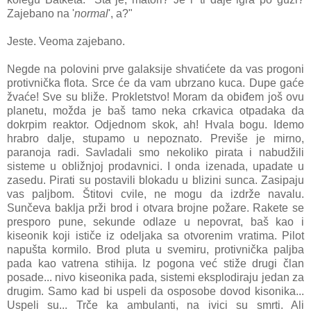
Zajebano na '
normal
', a?"
Jeste. Veoma zajebano.
Negde na polovini prve galaksije shvatićete da vas progoni
protivnička flota. Srce će da vam ubrzano kuca. Dupe gaće
žvaće! Sve su bliže. Prokletstvo! Moram da obiđem još ovu
planetu, možda je baš tamo neka crkavica otpadaka da
dokrpim reaktor. Odjednom skok, ah! Hvala bogu. Idemo
hrabro dalje, stupamo u nepoznato. Previše je mirno,
paranoja radi. Savladali smo nekoliko pirata i nabudžili
sisteme u obližnjoj prodavnici. I onda izenada, upadate u
zasedu. Pirati su postavili blokadu u blizini sunca. Zasipaju
vas paljbom. Štitovi cvile, ne mogu da izdrže navalu.
Sunčeva baklja prži brod i otvara brojne požare. Rakete se
presporo pune, sekunde odlaze u nepovrat, baš kao i
kiseonik koji ističe iz odeljaka sa otvorenim vratima. Pilot
napušta kormilo. Brod pluta u svemiru, protivnička paljba
pada kao vatrena stihija. Iz pogona već stiže drugi član
posade... nivo kiseonika pada, sistemi eksplodiraju jedan za
drugim. Samo kad bi uspeli da osposobe dovod kisonika...
Uspeli su... Trče ka ambulanti, na ivici su smrti. Ali