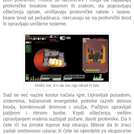
protivničke brodove laserom ili zrakom, da popravljaju
oštećenja oplate, uništavaju protivničke rakete i lasere,
brane brod od pešadinaca, iskrcavaju se na protivnički brod
ili opravljaju uništene sisteme.
Uništi me, k'o da me nije nikad ni bilo
Sad se već nazire kostur načela igre. Upravljati posadom,
sistemima, balansirati energetske potrebe raznih delova
broda, kombinovati dronove i oružja. Pažljivo upravljati
paljbom i ritmom borbe. Krpiti oštećenja, veštim
upravljanjem vratima suzbijati požare, daviti protivnike. Da li
ćete ići na jonske topove koji obaraju štitove da bi zraci
zadali smrtonosni udarac ili ćete se opredeliti za skupocene