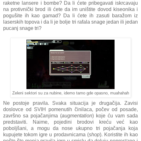
raketne lansere i bombe? Da li ćete pribegavati iskrcavaju
na protivnički brod ili ćete da im uništite dovod kiseonika i
pogušite ih kao gamad? Da li ćete ih zasuti baražom iz
laserskih topova i da li je bolje tri rafala snage jedan ili jedan
pucanj snage tri?
Zeleni sektori su za nubine, idemo tamo gde opasno, muahahah
Ne postoje pravila. Svaka situacija je drugačija. Zavisi
doslovce od SVIH pomenutih činilaca, počev od posade,
završno sa pojačanjima (
augmentation
) koje ću vam sada
predstaviti. Naime, pojedini brodovi kreću već kao
poboljšani, a mogu da nose ukupno tri pojačanja koja
kupujete tokom igre u prodavnicama (
shop
). Koristite ih kao
nešto što menja pravila igre u smislu da deluju neprestano i