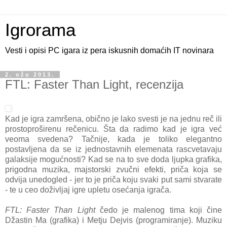
Igrorama
Vesti i opisi PC igara iz pera iskusnih domaćih IT novinara
2. ožu 2013.
FTL: Faster Than Light, recenzija
Kad je igra zamršena, obično je lako svesti je na jednu reč ili
prostoproširenu rečenicu. Šta da radimo kad je igra već
veoma svedena? Tačnije, kada je toliko elegantno
postavljena da se iz jednostavnih elemenata rascvetavaju
galaksije mogućnosti? Kad se na to sve doda ljupka grafika,
prigodna muzika, majstorski zvučni efekti, priča koja se
odvija unedogled - jer to je priča koju svaki put sami stvarate
- te u ceo doživljaj igre upletu osećanja igrača.
FTL: Faster Than Light
čedo je malenog tima koji čine
Džastin Ma (grafika) i Metju Dejvis (programiranje). Muziku