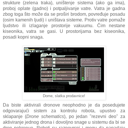
strukture (zelena traka), uništenje sistema (ako ga ima),
proboj oplate (gadno) i potpaljivanje vatre. Vatra je gadna
zbog toga što može da se proširi brodom, povređuje posadu
(osim kamenih ljudi) i uništava sisteme. Protiv vatre pomaže
ljudstvo ili izlaganje prostorije vakuumu. Čim nestane
kiseonika, vatra se gasi. U prostorijama bez kiseonika,
posadi kopni snaga.
Dome, slatka prodavnice!
Da biste aktivirali dronove neophodno je da posedujete
odgovarajući sistem za kontrolu robota, upustvo za
sklapanje (
Drone schematics
), po jedan "rezevni deo" za
aktiviranje jednog drona i dovoljno snage u sistemu da bi se
dron pokrenuo. Roboti su raznovrsni i mogu da napadaju