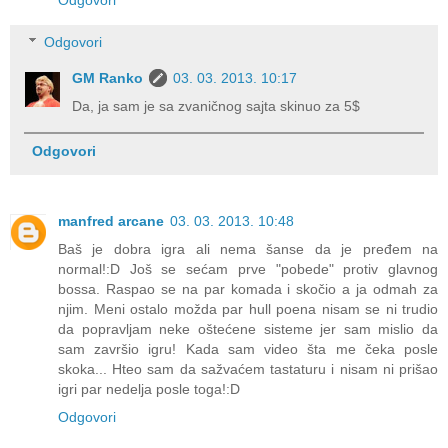
Odgovori
Odgovori
GM Ranko
03. 03. 2013. 10:17
Da, ja sam je sa zvaničnog sajta skinuo za 5$
Odgovori
manfred arcane
03. 03. 2013. 10:48
Baš je dobra igra ali nema šanse da je pređem na
normal!:D Još se sećam prve "pobede" protiv glavnog
bossa. Raspao se na par komada i skočio a ja odmah za
njim. Meni ostalo možda par hull poena nisam se ni trudio
da popravljam neke oštećene sisteme jer sam mislio da
sam završio igru! Kada sam video šta me čeka posle
skoka... Hteo sam da sažvaćem tastaturu i nisam ni prišao
igri par nedelja posle toga!:D
Odgovori