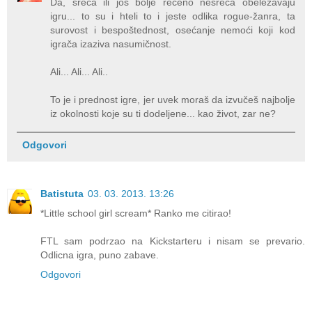
Da, sreća ili još bolje rečeno nesreća obeležavaju
igru... to su i hteli to i jeste odlika rogue-žanra, ta
surovost i bespoštednost, osećanje nemoći koji kod
igrača izaziva nasumičnost.
Ali... Ali... Ali..
To je i prednost igre, jer uvek moraš da izvučeš najbolje
iz okolnosti koje su ti dodeljene... kao život, zar ne?
Odgovori
Batistuta
03. 03. 2013. 13:26
*Little school girl scream* Ranko me citirao!
FTL sam podrzao na Kickstarteru i nisam se prevario.
Odlicna igra, puno zabave.
Odgovori