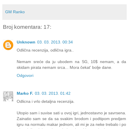
GM Ranko
Broj komentara: 17:
Unknown
03. 03. 2013. 00:34
Odlična recenzija, odlična igra..
Nemam sreće da ju ubodem na SG, 10$ nemam, a da
skidam pirata nemam srca... Mora čekat' bolje dane.
Odgovori
Marko F.
03. 03. 2013. 01:42
Odlicna i vrlo detaljna recenzija.
Utopio sam i suvise sati u ovoj igri, jednostavno je savrsena.
Zainatio sam se da sa svakim brodom i podtipom predjem
igru na normalu makar jednom, ali mi je za neke trebalo i po