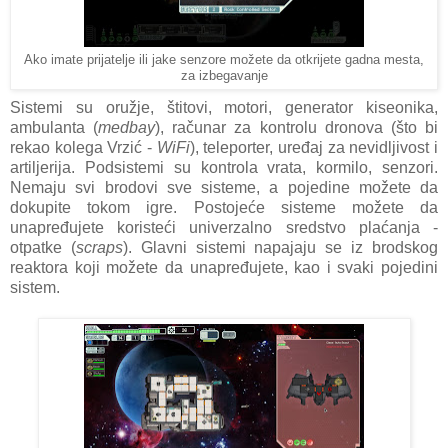
Ako imate prijatelje ili jake senzore možete da otkrijete gadna mesta,
za izbegavanje
Sistemi su oružje, štitovi, motori, generator kiseonika,
ambulanta (
medbay
), računar za kontrolu dronova (što bi
rekao kolega Vrzić -
WiFi
), teleporter, uređaj za nevidljivost i
artiljerija. Podsistemi su kontrola vrata, kormilo, senzori.
Nemaju svi brodovi sve sisteme, a pojedine možete da
dokupite tokom igre. Postojeće sisteme možete da
unapređujete koristeći univerzalno sredstvo plaćanja -
otpatke (
scraps
). Glavni sistemi napajaju se iz brodskog
reaktora koji možete da unapređujete, kao i svaki pojedini
sistem.