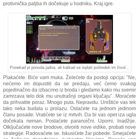
protivnička paljba ih dočekuje u hodniku. Kraj igre.
Ponekad je ponuda jadna, ali katkad se isplati poštedeti im život...
Plakaćete. Biće vam muka. Želećete da postoji opcija: "Ne,
nećemo im dopustiti da se predaju, već ćemo svakog
pojedinačno da izbacimo iz broda i gledamo kako mu svemir
zamrzava telo dok mu unutrašnji organi ključaju". Moraćete
da prihvatite poraz. Mnogo puta. Nepravdu. Uništiće vas tek
tako neka budala u prolazu. Ostaćete na jednom jedinom
članu posade. Vratićete se iz mrtvih. Da bi vas opet iza ugla
dočekala neman. Postaćete paranoični. Uporni. Inadžije.
Otključaćete nove brodove, otvoriti nove vidike, probati nove
strategije. Radovaćete se. Iskusićete žar pobede. Smejaćete