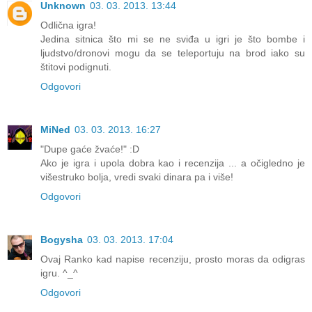
Unknown
03. 03. 2013. 13:44
Odlična igra!
Jedina sitnica što mi se ne sviđa u igri je što bombe i
ljudstvo/dronovi mogu da se teleportuju na brod iako su
štitovi podignuti.
Odgovori
MiNed
03. 03. 2013. 16:27
"Dupe gaće žvaće!" :D
Ako je igra i upola dobra kao i recenzija ... a očigledno je
višestruko bolja, vredi svaki dinara pa i više!
Odgovori
Bogysha
03. 03. 2013. 17:04
Ovaj Ranko kad napise recenziju, prosto moras da odigras
igru. ^_^
Odgovori