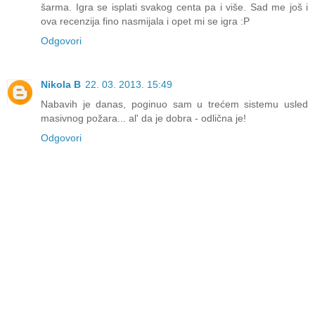
šarma. Igra se isplati svakog centa pa i više. Sad me još i
ova recenzija fino nasmijala i opet mi se igra :P
Odgovori
Nikola B
22. 03. 2013. 15:49
Nabavih je danas, poginuo sam u trećem sistemu usled
masivnog požara... al' da je dobra - odlična je!
Odgovori