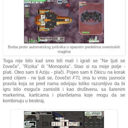
Borba protiv automatskog jurišnika u opasnim predelima svemirskih
maglina
Toga nije bilo kad smo bili mali i igrali se "Ne ljuti se
čoveče", "Rizika" ili "Monopola". Stao si na moje polje -
plati. Oteo sam ti Aziju - plači. Pojeo sam ti čikicu na korak
pred ciljem - ne ljuti se, čoveče!
FTL
ima tu vrstu jasnoće
pravila koja se pred nama odvijaju toliko razumljivo da bi
igru bilo moguće zamisliti i kao društvenu, sa šarenim
markerima, karticama i planšetama koje mogu da se
kombinuju u beskraj.