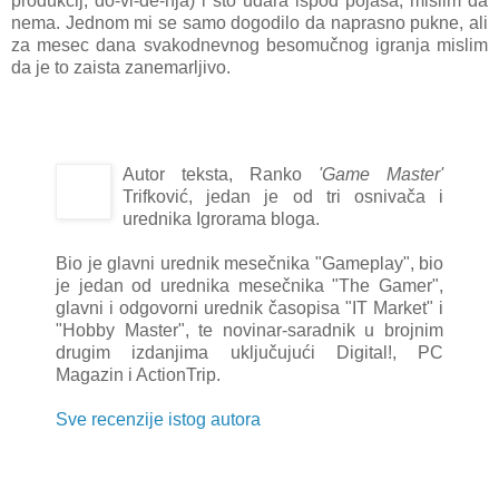
produkcij; do-vi-đe-nja) i što udara ispod pojasa, mislim da
nema. Jednom mi se samo dogodilo da naprasno pukne, ali
za mesec dana svakodnevnog besomučnog igranja mislim
da je to zaista zanemarljivo.
Autor teksta, Ranko
'Game Master'
Trifković, jedan je od tri osnivača i
urednika Igrorama bloga.
Bio je glavni urednik mesečnika "Gameplay", bio
je jedan od urednika mesečnika "The Gamer",
glavni i odgovorni urednik časopisa "IT Market" i
"Hobby Master", te novinar-saradnik u brojnim
drugim izdanjima uključujući Digital!, PC
Magazin i ActionTrip.
Sve recenzije istog autora