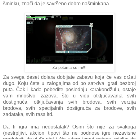
šminku, znači da je savršeno dobro našminkana.
Za petama su mi!!!
Za svega deset dolara dobijate zabavu koja će vas držati
dugo. Koju ćete u zalogajima od po sat-dva igrati bezbroj
puta. Čak i kada pobedite poslednju karakondžulu, ostaje
vam mnoštvo izazova, što u vidu otključavanja svih
dostignuća, otključavanja svih brodova, svih verzija
brodova, svih specijalnih dostignuća za brodove, svih
zadataka, svih rasa itd.
Da li igra ima nedostatak? Osim što nije za svakoga
(nestrpljivi, akcioni tipovi što ne podnose igre nezavisne