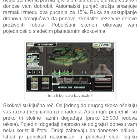
donose vam dobrobit. Automatski punjač oružja smanjuje
razmak između dva pucanja za 15%. Ruka za sakupljanje
dronova omogućava da ponovo iskoristite rezervne delove
preživelih robota. Poboljšani skeneri otkrivaju vam
pojedinosti o sledećim planetarnim skokovima.
Ima li ko 'vaki kavasaki?
Skokovi su ključna reč. Od jednog do drugog skoka očekuju
vas razna (ne)prijatna iznenađenja. Autori igre pripremili su
preko tri stotine raznih događaja (preko 25.000 redova
teksta). Pojedini događaji naprosto se odigraju i donesu vam
neku korist ili štetu. Drugi zahtevaju da donesete odluku.
Ishod je ponekad nasumičan, a ponekad sledi logiku