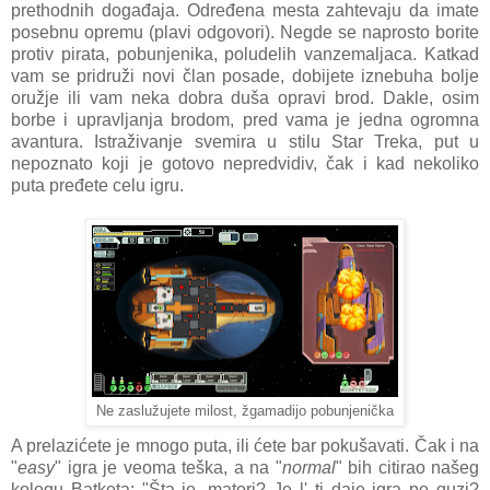
prethodnih događaja. Određena mesta zahtevaju da imate
posebnu opremu (plavi odgovori). Negde se naprosto borite
protiv pirata, pobunjenika, poludelih vanzemaljaca. Katkad
vam se pridruži novi član posade, dobijete iznebuha bolje
oružje ili vam neka dobra duša opravi brod. Dakle, osim
borbe i upravljanja brodom, pred vama je jedna ogromna
avantura. Istraživanje svemira u stilu Star Treka, put u
nepoznato koji je gotovo nepredvidiv, čak i kad nekoliko
puta pređete celu igru.
Ne zaslužujete milost, žgamadijo pobunjenička
A prelazićete je mnogo puta, ili ćete bar pokušavati. Čak i na
"
easy
" igra je veoma teška, a na "
normal
" bih citirao našeg
kolegu Batketa: "Šta je, matori? Je l' ti daje igra po guzi?