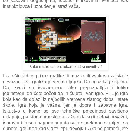
se šašavim događajima, luckastim likovima. Poneće vas
instinkt lovca i uzbuđenje istraživača.
Kako misliš da te izrokam kad si nevidljiv?
I kao što vidite, prikaz grafike ili muzike ili zvukova zaista je
nevažan. Da, grafika je veoma ljupka. Da, muzika je sjajna.
Da, zvuci su istovremeno tako prepoznatljivi i toliko
jedinstveni da ćete početi da ih čujete i van igre. FTL je igra
koja kao da dolazi iz najboljih vremena zlatnog doba i stare
škole. Igra koja je važna, jer je dobra i zabavna igra.
Iskustvo u kome se sve tehničke pojedinosti savršeno
uklapaju, pa stoga umesto da kažem da su ti delovi nevažni,
ispravio bih se i napomenuo da su besprekorno stopljeni sa
duhom igre. Kao kad vidite lepu devojku. Ako ne primećujete