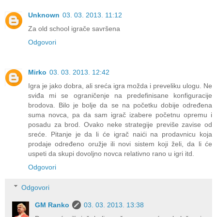
Unknown
03. 03. 2013. 11:12
Za old school igrače savršena
Odgovori
Mirko
03. 03. 2013. 12:42
Igra je jako dobra, ali sreća igra možda i preveliku ulogu. Ne
sviđa mi se ograničenje na predefinisane konfiguracije
brodova. Bilo je bolje da se na početku dobije određena
suma novca, pa da sam igrač izabere početnu opremu i
posadu za brod. Ovako neke strategije previše zavise od
sreće. Pitanje je da li će igrač naići na prodavnicu koja
prodaje određeno oružje ili novi sistem koji želi, da li će
uspeti da skupi dovoljno novca relativno rano u igri itd.
Odgovori
Odgovori
GM Ranko
03. 03. 2013. 13:38