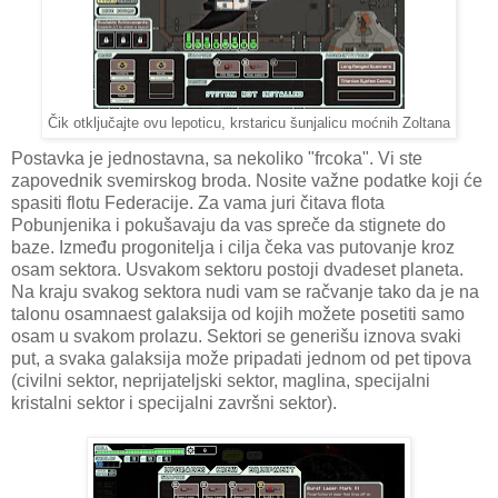
Čik otključajte ovu lepoticu, krstaricu šunjalicu moćnih Zoltana
Postavka je jednostavna, sa nekoliko "frcoka". Vi ste
zapovednik svemirskog broda. Nosite važne podatke koji će
spasiti flotu Federacije. Za vama juri čitava flota
Pobunjenika i pokušavaju da vas spreče da stignete do
baze. Između progonitelja i cilja čeka vas putovanje kroz
osam sektora. Usvakom sektoru postoji dvadeset planeta.
Na kraju svakog sektora nudi vam se račvanje tako da je na
talonu osamnaest galaksija od kojih možete posetiti samo
osam u svakom prolazu. Sektori se generišu iznova svaki
put, a svaka galaksija može pripadati jednom od pet tipova
(civilni sektor, neprijateljski sektor, maglina, specijalni
kristalni sektor i specijalni završni sektor).