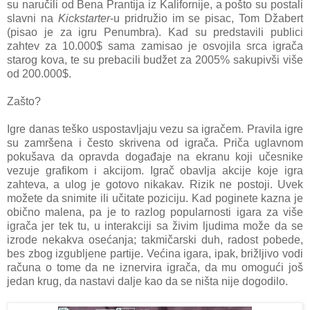
su naručili od Bena Prantija iz Kalifornije, a pošto su postali
slavni na
Kickstarter
-u pridružio im se pisac, Tom Džabert
(pisao je za igru Penumbra). Kad su predstavili publici
zahtev za 10.000$ sama zamisao je osvojila srca igrača
starog kova, te su prebacili budžet za 2005% sakupivši više
od 200.000$.
Zašto?
Igre danas teško uspostavljaju vezu sa igračem. Pravila igre
su zamršena i često skrivena od igrača. Priča uglavnom
pokušava da opravda događaje na ekranu koji učesnike
vezuje grafikom i akcijom. Igrač obavlja akcije koje igra
zahteva, a ulog je gotovo nikakav. Rizik ne postoji. Uvek
možete da snimite ili učitate poziciju. Kad poginete kazna je
obično malena, pa je to razlog popularnosti igara za više
igrača jer tek tu, u interakciji sa živim ljudima može da se
izrode nekakva osećanja; takmičarski duh, radost pobede,
bes zbog izgubljene partije. Većina igara, ipak, brižljivo vodi
računa o tome da ne iznervira igrača, da mu omogući još
jedan krug, da nastavi dalje kao da se ništa nije dogodilo.