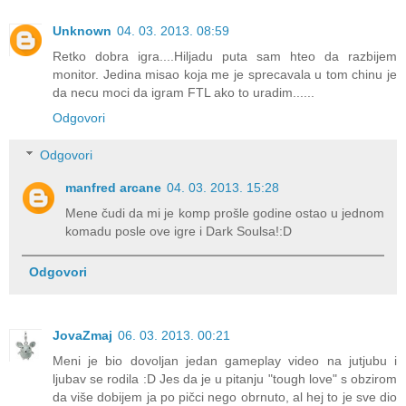
Unknown
04. 03. 2013. 08:59
Retko dobra igra....Hiljadu puta sam hteo da razbijem
monitor. Jedina misao koja me je sprecavala u tom chinu je
da necu moci da igram FTL ako to uradim......
Odgovori
Odgovori
manfred arcane
04. 03. 2013. 15:28
Mene čudi da mi je komp prošle godine ostao u jednom
komadu posle ove igre i Dark Soulsa!:D
Odgovori
JovaZmaj
06. 03. 2013. 00:21
Meni je bio dovoljan jedan gameplay video na jutjubu i
ljubav se rodila :D Jes da je u pitanju "tough love" s obzirom
da više dobijem ja po pičci nego obrnuto, al hej to je sve dio