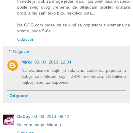
tri nedelje, dok za druge jedan dan. I jos uvek nisam uspeo,
posle sveg ovog vremena, da otkljucam prokleti kristalni
brod, a bio sam tako blizu nekoliko puta...
Na GOG.com moze da se kupi sa popustom s vremena na
vreme, bude 5-6e.
Odgovori
Odgovori
Mirko
03. 03. 2013. 12:34
Na zvaničnom sajtu je relativno često na popustu a
dobije se i Steam key i DRM-free verzija. Definitivno
najbolji izbor za kupovinu.
Odgovori
DeCoy
03. 03. 2013. 08:42
Ne eura, nego dolara ;)