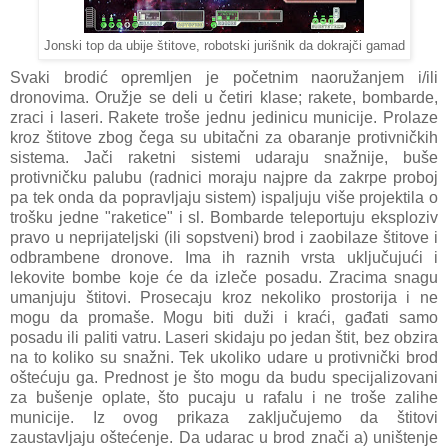
Jonski top da ubije štitove, robotski jurišnik da dokrajči gamad
Svaki brodić opremljen je početnim naoružanjem i/ili
dronovima. Oružje se deli u četiri klase; rakete, bombarde,
zraci i laseri. Rakete troše jednu jedinicu municije. Prolaze
kroz štitove zbog čega su ubitačni za obaranje protivničkih
sistema. Jači raketni sistemi udaraju snažnije, buše
protivničku palubu (radnici moraju najpre da zakrpe proboj
pa tek onda da popravljaju sistem) ispaljuju više projektila o
trošku jedne "raketice" i sl. Bombarde teleportuju eksploziv
pravo u neprijateljski (ili sopstveni) brod i zaobilaze štitove i
odbrambene dronove. Ima ih raznih vrsta uključujući i
lekovite bombe koje će da izleče posadu. Zracima snagu
umanjuju štitovi. Prosecaju kroz nekoliko prostorija i ne
mogu da promaše. Mogu biti duži i kraći, gađati samo
posadu ili paliti vatru. Laseri skidaju po jedan štit, bez obzira
na to koliko su snažni. Tek ukoliko udare u protivnički brod
oštećuju ga. Prednost je što mogu da budu specijalizovani
za bušenje oplate, što pucaju u rafalu i ne troše zalihe
municije. Iz ovog prikaza zaključujemo da štitovi
zaustavljaju oštećenje. Da udarac u brod znači a) uništenje