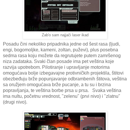
Zab'o sam najjači laser ikad
Posadu čini nekoliko pripadnika jedne od šest rasa (ljudi,
engi, bogomoljke, kameni, zoltan, puževi), plus posebna
sedma rasa koju možete da regrutujete putem zamršenog
niza zadataka. Svaki član posade ima pet veština koje
razvija upotrebom. Pilotiranje i upravljanje motorima
omogućava bolje izbegavajne protivničkih projektila, štitovi
obezbeđuju brže popunjavanje odbrambenih štitova, veština
sa oružjem omogućava brže pucanje, a tu su i brzina
popravljanja, te veština borbe prsa u prsa. Svaka veština
ima nultu, početnu vrednost, "zelenu" (prvi nivo) i "zlatnu"
(drugi nivo).