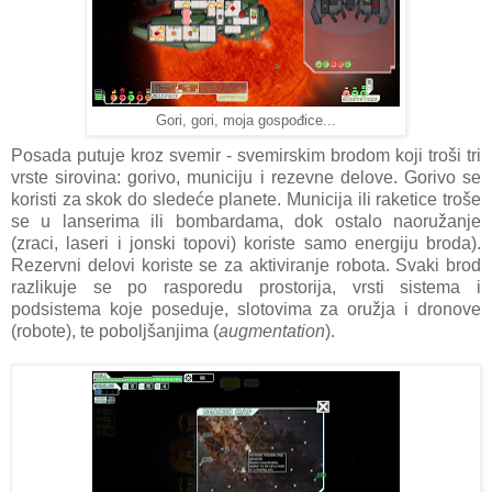
Gori, gori, moja gospođice...
Posada putuje kroz svemir - svemirskim brodom koji troši tri
vrste sirovina: gorivo, municiju i rezevne delove. Gorivo se
koristi za skok do sledeće planete. Municija ili raketice troše
se u lanserima ili bombardama, dok ostalo naoružanje
(zraci, laseri i jonski topovi) koriste samo energiju broda).
Rezervni delovi koriste se za aktiviranje robota. Svaki brod
razlikuje se po rasporedu prostorija, vrsti sistema i
podsistema koje poseduje, slotovima za oružja i dronove
(robote), te poboljšanjima (
augmentation
).