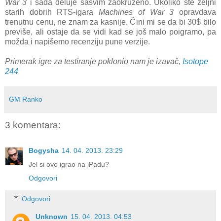
War 3
i sada deluje sasvim zaokruženo. Ukoliko ste željni
starih dobrih RTS-igara
Machines of War 3
opravdava
trenutnu cenu, ne znam za kasnije. Čini mi se da bi 30$ bilo
previše, ali ostaje da se vidi kad se još malo poigramo, pa
možda i napišemo recenziju pune verzije.
Primerak igre za testiranje poklonio nam je izavač,
Isotope
244
GM Ranko
3 komentara:
Bogysha
14. 04. 2013. 23:29
Jel si ovo igrao na iPadu?
Odgovori
Odgovori
Unknown
15. 04. 2013. 04:53