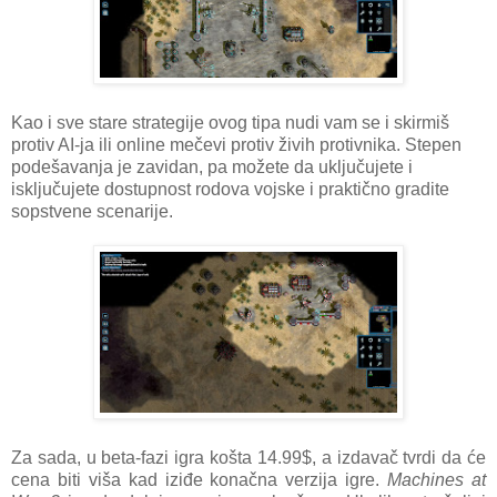
Kao i sve stare strategije ovog tipa nudi vam se i skirmiš
protiv AI-ja ili online mečevi protiv živih protivnika. Stepen
podešavanja je zavidan, pa možete da uključujete i
isključujete dostupnost rodova vojske i praktično gradite
sopstvene scenarije.
Za sada, u beta-fazi igra košta 14.99$, a izdavač tvrdi da će
cena biti viša kad iziđe konačna verzija igre.
Machines at