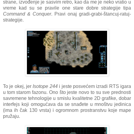
strane, izvođenje je sasvim retro, kao da me je neko vratio u
vreme kad su se pravile one stare dobre strategije tipa
Command & Conquer
. Pravi onaj gradi-grabi-štancuj-ratuj-
strategije.
To je okej, jer
Isotope 244
i jeste posvećem izradi RTS igara
u tom starom fazonu. Ono što jeste novo to su sve prednosti
savremene tehnologije u smislu kvalitetne 2D grafike, dobar
interfejs koji omogućava da se snađete u mnoštvu jedinica
(ima ih čak 130 vrsta) i ogromnom prostranstvu koje mape
pružaju.