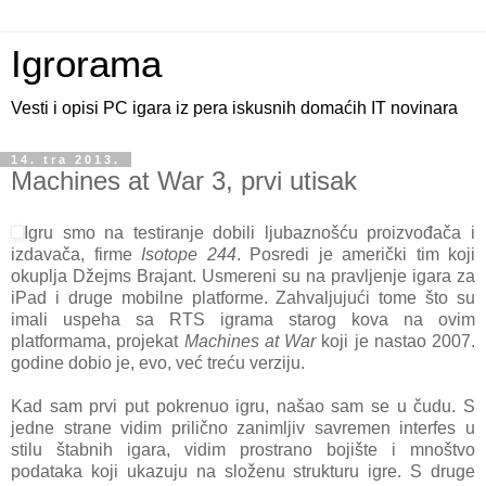
Igrorama
Vesti i opisi PC igara iz pera iskusnih domaćih IT novinara
14. tra 2013.
Machines at War 3, prvi utisak
Igru smo na testiranje dobili ljubaznošću proizvođača i
izdavača, firme
Isotope 244
. Posredi je američki tim koji
okuplja Džejms Brajant. Usmereni su na pravljenje igara za
iPad i druge mobilne platforme. Zahvaljujući tome što su
imali uspeha sa RTS igrama starog kova na ovim
platformama, projekat
Machines at War
koji je nastao 2007.
godine dobio je, evo, već treću verziju.
Kad sam prvi put pokrenuo igru, našao sam se u čudu. S
jedne strane vidim prilično zanimljiv savremen interfes u
stilu štabnih igara, vidim prostrano bojište i mnoštvo
podataka koji ukazuju na složenu strukturu igre. S druge