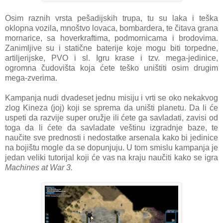
Osim raznih vrsta pešadijskih trupa, tu su laka i teška
oklopna vozila, mnoštvo lovaca, bombardera, te čitava grana
mornarice, sa hoverkraftima, podmornicama i brodovima.
Zanimljive su i statične baterije koje mogu biti torpedne,
artiljerijske, PVO i sl. Igru krase i tzv. mega-jedinice,
ogromna čudovišta koja ćete teško uništiti osim drugim
mega-zverima.
Kampanja nudi dvadeset jednu misiju i vrti se oko nekakvog
zlog Kineza (joj) koji se sprema da uništi planetu. Da li će
uspeti da razvije super oružje ili ćete ga savladati, zavisi od
toga da li ćete da savladate veštinu izgradnje baze, te
naučite sve prednosti i nedostatke arsenala kako bi jedinice
na bojištu mogle da se dopunjuju. U tom smislu kampanja je
jedan veliki tutorijal koji će vas na kraju naučiti kako se igra
Machines at War 3.