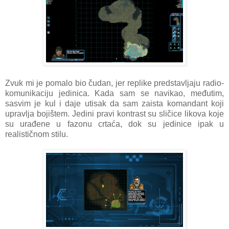
Zvuk mi je pomalo bio čudan, jer replike predstavljaju radio-
komunikaciju jedinica. Kada sam se navikao, međutim,
sasvim je kul i daje utisak da sam zaista komandant koji
upravlja bojištem. Jedini pravi kontrast su sličice likova koje
su urađene u fazonu crtaća, dok su jedinice ipak u
realističnom stilu.