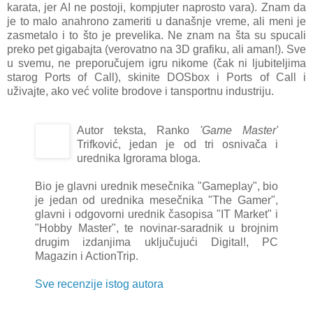
karata, jer AI ne postoji, kompjuter naprosto vara). Znam da
je to malo anahrono zameriti u današnje vreme, ali meni je
zasmetalo i to što je prevelika. Ne znam na šta su spucali
preko pet gigabajta (verovatno na 3D grafiku, ali aman!). Sve
u svemu, ne preporučujem igru nikome (čak ni ljubiteljima
starog Ports of Call), skinite DOSbox i Ports of Call i
uživajte, ako već volite brodove i tansportnu industriju.
Autor teksta, Ranko
'Game Master'
Trifković, jedan je od tri osnivača i
urednika Igrorama bloga.
Bio je glavni urednik mesečnika "Gameplay", bio
je jedan od urednika mesečnika "The Gamer",
glavni i odgovorni urednik časopisa "IT Market" i
"Hobby Master", te novinar-saradnik u brojnim
drugim izdanjima uključujući Digital!, PC
Magazin i ActionTrip.
Sve recenzije istog autora