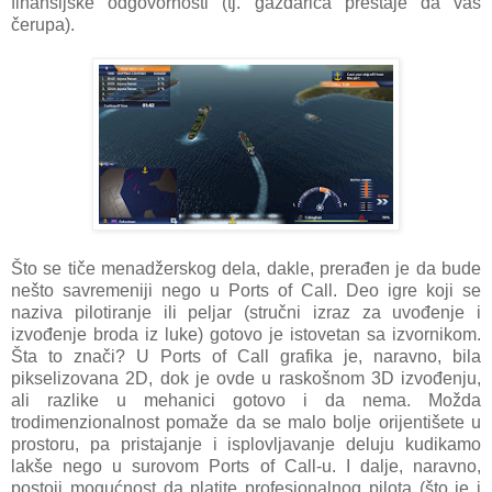
finansijske odgovornosti (tj. gazdarica prestaje da vas
čerupa).
Što se tiče menadžerskog dela, dakle, prerađen je da bude
nešto savremeniji nego u Ports of Call. Deo igre koji se
naziva pilotiranje ili peljar (stručni izraz za uvođenje i
izvođenje broda iz luke) gotovo je istovetan sa izvornikom.
Šta to znači? U Ports of Call grafika je, naravno, bila
pikselizovana 2D, dok je ovde u raskošnom 3D izvođenju,
ali razlike u mehanici gotovo i da nema. Možda
trodimenzionalnost pomaže da se malo bolje orijentišete u
prostoru, pa pristajanje i isplovljavanje deluju kudikamo
lakše nego u surovom Ports of Call-u. I dalje, naravno,
postoji mogućnost da platite profesionalnog pilota (što je i