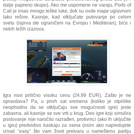
dalje papreno skupo). Ako me uspomene ne varaju, Ports of
Call je imao mnogo teške luke, dok su ovde mape uglavnom
lako rešive. Kasnije, kad otključate putovanje po celom
svetu (isprva ste ograničeni na Evropu i Mediteran), biće i
nekih težih izazova.
Igra nosi prilično visoku cenu (24.99 EUR). Zašto je ne
opravdava? Pa, u privh sat vremena (koliko je otprilike
neophodno da se otključaju sve mogućnosti igre) jeste
zabavna, ali kasnije se sve vrti u krug. Deo igre koji simulira
poslovanje nije naročito razrađen, protivnici (ako ih uključite
u igru) predvidivo kaskaju za vama (osim ako napredujete
iznad "easy" što vam život pretvara u nameštenu partiju