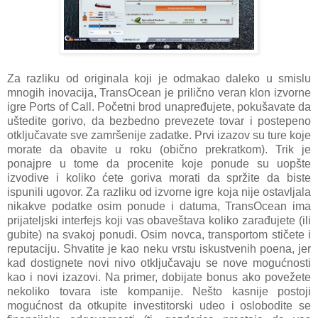
Za razliku od originala koji je odmakao daleko u smislu
mnogih inovacija, TransOcean je prilično veran klon izvorne
igre Ports of Call. Početni brod unapređujete, pokušavate da
uštedite gorivo, da bezbedno prevezete tovar i postepeno
otključavate sve zamršenije zadatke. Prvi izazov su ture koje
morate da obavite u roku (obično prekratkom). Trik je
ponajpre u tome da procenite koje ponude su uopšte
izvodive i koliko ćete goriva morati da spržite da biste
ispunili ugovor. Za razliku od izvorne igre koja nije ostavljala
nikakve podatke osim ponude i datuma, TransOcean ima
prijateljski interfejs koji vas obaveštava koliko zarađujete (ili
gubite) na svakoj ponudi. Osim novca, transportom stičete i
reputaciju. Shvatite je kao neku vrstu iskustvenih poena, jer
kad dostignete novi nivo otključavaju se nove mogućnosti
kao i novi izazovi. Na primer, dobijate bonus ako povežete
nekoliko tovara iste kompanije. Nešto kasnije postoji
mogućnost da otkupite investitorski udeo i oslobodite se