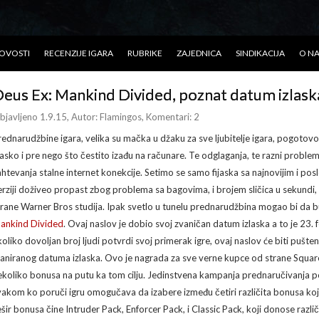
OVOSTI
RECENZIJE IGARA
RUBRIKE
ZAJEDNICA
SINDIKACIJA
O N
eus Ex: Mankind Divided, poznat datum izlask
bjavljeno 1.9.15
, Autor:
Flamingos
, Komentari: 2
rednarudžbine igara, velika su mačka u džaku za sve ljubitelje igara, pogoto
ijasko i pre nego što čestito izađu na računare. Te odglaganja, te razni probl
ahtevanja stalne internet konekcije. Setimo se samo fijaska sa najnovijim i po
erziji doživeo propast zbog problema sa bagovima, i brojem sličica u sekundi,
trane Warner Bros studija. Ipak svetlo u tunelu prednarudžbina mogao bi da bu
ankind Divided
. Ovaj naslov je dobio svoj zvaničan datum izlaska a to je 23.
koliko dovoljan broj ljudi potvrdi svoj primerak igre, ovaj naslov će biti pušte
laniranog datuma izlaska. Ovo je nagrada za sve verne kupce od strane Square E
ekoliko bonusa na putu ka tom cilju. Jedinstvena kampanja prednaručivanja
vakom ko poruči igru omogučava da izabere između četiri različita bonusa koji
ešir bonusa čine Intruder Pack, Enforcer Pack, i Classic Pack, koji donose različ