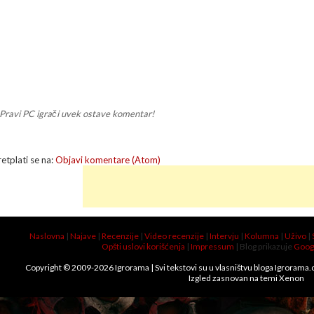
Pravi PC igrači uvek ostave komentar!
retplati se na:
Objavi komentare (Atom)
Naslovna
|
Najave
|
Recenzije
|
Video recenzije
|
Intervju
|
Kolumna
|
Uživo
|
Opšti uslovi korišćenja
|
Impressum
| Blog prikazuje
Goog
Copyright © 2009-
2026
Igrorama
| Svi tekstovi su u vlasništvu bloga Igrorama
Izgled zasnovan na temi
Xenon