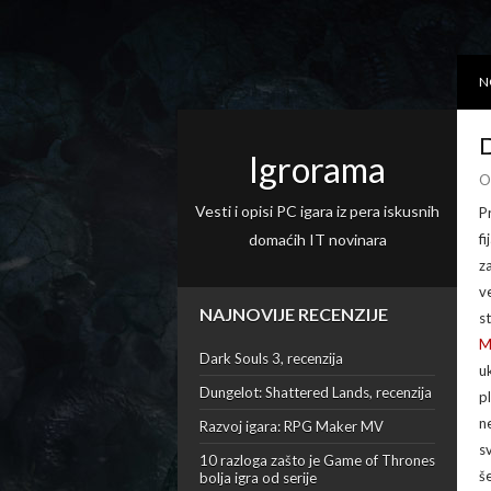
N
D
Igrorama
O
Vesti i opisi PC igara iz pera iskusnih
P
domaćih IT novinara
f
z
v
NAJNOVIJE RECENZIJE
s
M
Dark Souls 3, recenzija
u
Dungelot: Shattered Lands, recenzija
p
n
Razvoj igara: RPG Maker MV
s
10 razloga zašto je Game of Thrones
š
bolja igra od serije