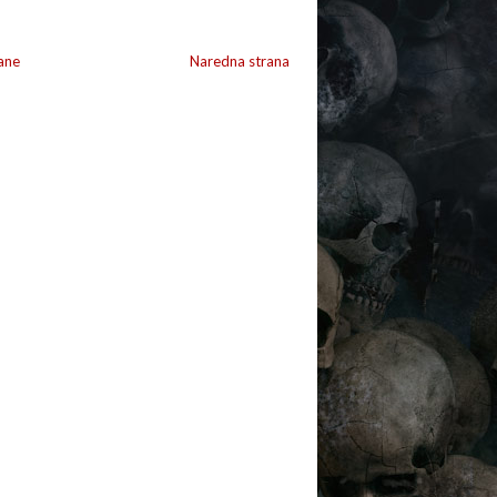
ane
Naredna strana