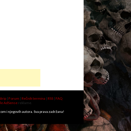
Strip
|
Forum
|
Rečnik termina
|
RSS
|
FAQ
le AdSense
reklame.
.com i njegovih autora. Sva prava zadržana!