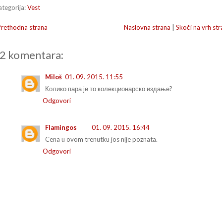
ategorija:
Vest
Prethodna strana
Naslovna strana
|
Skoči na vrh str
2 komentara:
Miloš
01. 09. 2015. 11:55
Колико пара је то колекционарско издање?
Odgovori
Flamingos
01. 09. 2015. 16:44
Cena u ovom trenutku jos nije poznata.
Odgovori