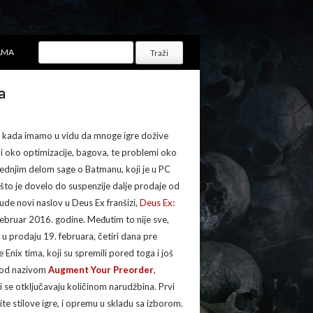
AMA
a
vo kada imamo u vidu da mnoge igre dožive
emi oko optimizacije, bagova, te problemi oko
slednjim delom sage o Batmanu, koji je u PC
 što je dovelo do suspenzije dalje prodaje od
de novi naslov u Deus Ex franšizi,
Deus Ex:
 februar 2016. godine. Međutim to nije sve,
n u prodaju 19. februara, četiri dana pre
nix tima, koji su spremili pored toga i još
 pod nazivom
Augment Your Preorder
,
 se otključavaju količinom narudžbina. Prvi
ite stilove igre, i opremu u skladu sa izborom.