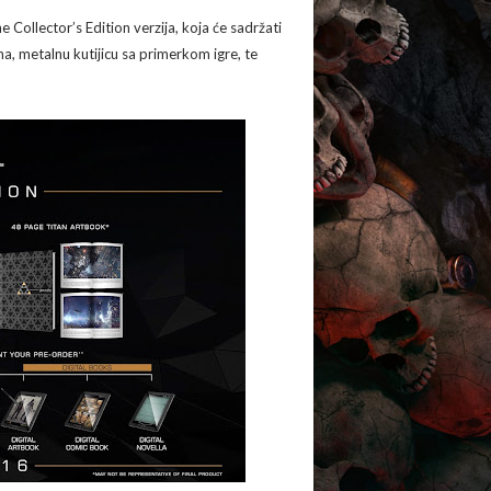
 Collector’s Edition verzija, koja će sadržati
, metalnu kutijicu sa primerkom igre, te