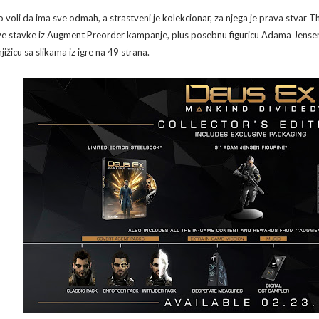
o voli da ima sve odmah, a strastveni je kolekcionar, za njega je prava stvar The
ve stavke iz Augment Preorder kampanje, plus posebnu figuricu Adama Jensena
jižicu sa slikama iz igre na 49 strana.