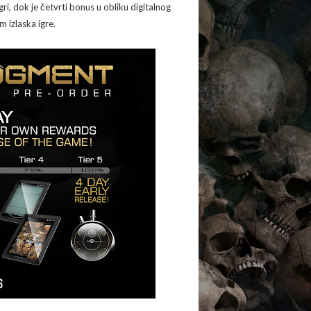
igri, dok je četvrti bonus u obliku digitalnog
m izlaska igre.