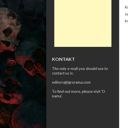
K
s
kn
KONTAKT
The only e-mail you should use to
contact us is:
editors@igrorama.com
To find out more, please visit '
O
nama
'.