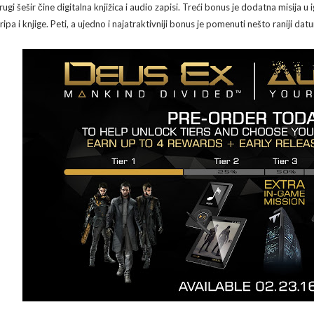
ugi šešir čine digitalna knjižica i audio zapisi. Treći bonus je dodatna misija u 
ripa i knjige. Peti, a ujedno i najatraktivniji bonus je pomenuti nešto raniji datu