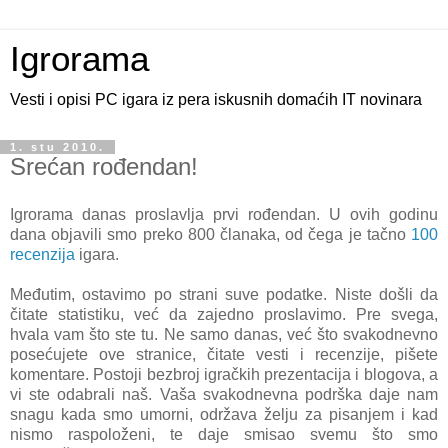
Igrorama
Vesti i opisi PC igara iz pera iskusnih domaćih IT novinara
1. stu 2010.
Srećan rođendan!
Igrorama danas proslavlja prvi rođendan. U ovih godinu
dana objavili smo preko 800 članaka, od čega je tačno
100
recenzija
igara.
Međutim, ostavimo po strani suve podatke. Niste došli da
čitate statistiku, već da zajedno proslavimo. Pre svega,
hvala vam što ste tu. Ne samo danas, već što svakodnevno
posećujete ove stranice, čitate vesti i recenzije, pišete
komentare. Postoji bezbroj igračkih prezentacija i blogova, a
vi ste odabrali naš. Vaša svakodnevna podrška daje nam
snagu kada smo umorni, održava želju za pisanjem i kad
nismo raspoloženi, te daje smisao svemu što smo