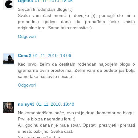
Ogisha
01. 11. 2010. 18:05
Srećan ti rođendan Blogu! :)
Svaka vam čast momci (i devojke ;)), pomogli ste mi u
prethodnih godinu dana da pronađem neke zaista
originalne igre. Samo tako nastavite :)
Odgovori
CimoX
01. 11. 2010. 18:06
Kao prvo, želim da čestitam rođendan najboljem blogu o
igrama na ovim prostorima. Želim vam da budete još bolji,
samo tako nastavite i bićete...
Odgovori
noisy43
01. 11. 2010. 19:48
Ne komentarišem inače, ovo mi je drugi komentar na blogu.
Prvi je bio za nagradnu igru :)
Ali, godinu dana nije mala stvar. Opstati, preživjeti i prerasti
u nešto ozbiljno. Svaka čast.
Srećan prvi rođendan.