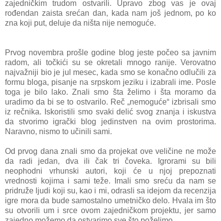
zajedničkim trudom ostvarili. Upravo zbog vas je ovaj
rođendan zaista srećan dan, kada nam još jednom, po ko
zna koji put, deluje da ništa nije nemoguće.
Prvog novembra prošle godine blog jeste počeo sa javnim
radom, ali točkići su se okretali mnogo ranije. Verovatno
najvažniji bio je jul mesec, kada smo se konačno odlučili za
formu bloga, pisanje na srpskom jeziku i izabrali ime. Posle
toga je bilo lako. Znali smo šta želimo i šta moramo da
uradimo da bi se to ostvarilo. Reč „nemoguće“ izbrisali smo
iz rečnika. Iskoristili smo svaki delić svog znanja i iskustva
da stvorimo igrački blog jedinstven na ovim prostorima.
Naravno, nismo to učinili sami.
Od prvog dana znali smo da projekat ove veličine ne može
da radi jedan, dva ili čak tri čoveka. Igrorami su bili
neophodni vrhunski autori, koji će u njoj prepoznati
vrednosti kojima i sami teže. Imali smo sreću da nam se
pridruže ljudi koji su, kao i mi, odrasli sa idejom da recenzija
igre mora da bude samostalno umetničko delo. Hvala im što
su otvorili um i srce ovom zajedničkom projektu, jer samo
zajedno možemo da ostvarimo sve što poželimo.