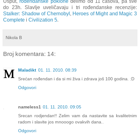
Usput,
rođendanske poklone
delimo od 11 časova, pa sve
do 23h. Slavlje uveličavaju i tri rođendanske recenzije:
Stalker: Shadow of Chernobyl
,
Heroes of Might and Magic 3
Complete
i
Civilization 5
.
Nikola B
Broj komentara: 14:
Maladikt
01. 11. 2010. 08:39
Srećan rođendan i da si mi živa i zdrava još 100 godina. :D
Odgovori
nameless1
01. 11. 2010. 09:05
Srecan rodjendan!! Zelim vam da nastavite sa kvalitetnim
radom i slavite jos mnooogo ovakvih dana..
Odgovori