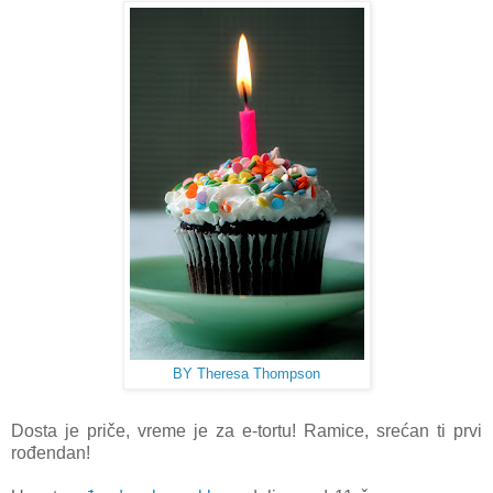
BY Theresa Thompson
Dosta je priče, vreme je za e-tortu! Ramice, srećan ti prvi
rođendan!