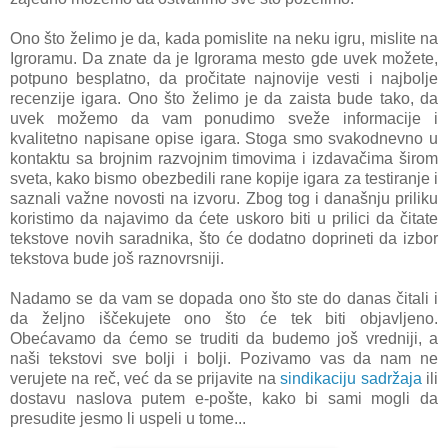
Ono što želimo je da, kada pomislite na neku igru, mislite na
Igroramu. Da znate da je Igrorama mesto gde uvek možete,
potpuno besplatno, da pročitate najnovije vesti i najbolje
recenzije igara. Ono što želimo je da zaista bude tako, da
uvek možemo da vam ponudimo sveže informacije i
kvalitetno napisane opise igara. Stoga smo svakodnevno u
kontaktu sa brojnim razvojnim timovima i izdavačima širom
sveta, kako bismo obezbedili rane kopije igara za testiranje i
saznali važne novosti na izvoru. Zbog tog i današnju priliku
koristimo da najavimo da ćete uskoro biti u prilici da čitate
tekstove novih saradnika, što će dodatno doprineti da izbor
tekstova bude još raznovrsniji.
Nadamo se da vam se dopada ono što ste do danas čitali i
da željno iščekujete ono što će tek biti objavljeno.
Obećavamo da ćemo se truditi da budemo još vredniji, a
naši tekstovi sve bolji i bolji. Pozivamo vas da nam ne
verujete na reč, već da se prijavite na
sindikaciju sadržaja
ili
dostavu naslova putem e-pošte, kako bi sami mogli da
presudite jesmo li uspeli u tome...