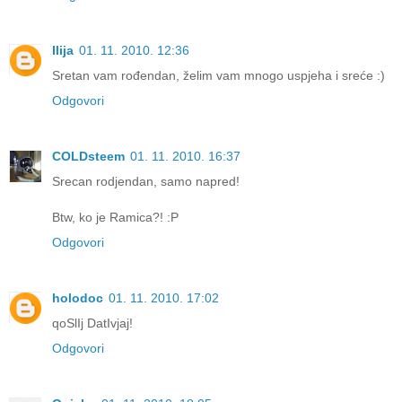
Ilija
01. 11. 2010. 12:36
Sretan vam rođendan, želim vam mnogo uspjeha i sreće :)
Odgovori
COLDsteem
01. 11. 2010. 16:37
Srecan rodjendan, samo napred!
Btw, ko je Ramica?! :P
Odgovori
holodoc
01. 11. 2010. 17:02
qoSlIj DatIvjaj!
Odgovori