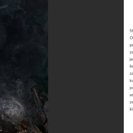
S
O
p
z
j
h
z
k
p
u
z
ki