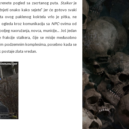
skrenete pogled sa zacrtanog puta.
Stalker
je
žnjeti onako kako sejete" jer će gotovo svaki
 ovog paklenog koktela vrlo je pitka, ne
de ogleda kroz komunikaciju sa
NPC
-ovima od
oljeg naoružanja, novca, municije... Još jedan
 frakcije stalkera, čije se misije međusobno
ičnim podzemnim komplesima, posebno kada se
k postaje zlata vredan.