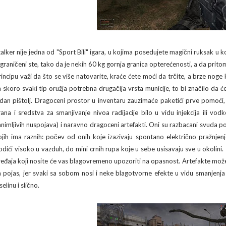
talker nije jedna od "Sport Bili" igara, u kojima posedujete magični ruksak u k
graničeni ste, tako da je nekih 60 kg gornja granica opterećenosti, a da pri
rincipu važi da što se više natovarite, kraće ćete moći da trčite, a brze nog
a skoro svaki tip oružja potrebna drugačija vrsta municije, to bi značilo da 
edan pištolj. Dragoceni prostor u inventaru zauzimaće paketići prve pomoći, 
rana i sredstva za smanjivanje nivoa radijacije bilo u vidu injekcija ili 
animljivih nuspojava) i naravno dragoceni artefakti. Oni su razbacani svuda po Z
ojih ima raznih: počev od onih koje izazivaju spontano električno pražnjen
odići visoko u vazduh, do mini crnih rupa koje u sebe usisavaju sve u okolini. 
ređaja koji nosite će vas blagovremeno upozoriti na opasnost. Artefakte može
a pojas, jer svaki sa sobom nosi i neke blagotvorne efekte u vidu smanjenja 
selinu i slično.