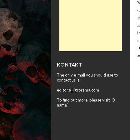
R
k
u
u
š
s
i
p
KONTAKT
The only e-mail you should use to
contact us is:
editors@igrorama.com
To find out more, please visit '
O
nama
'.