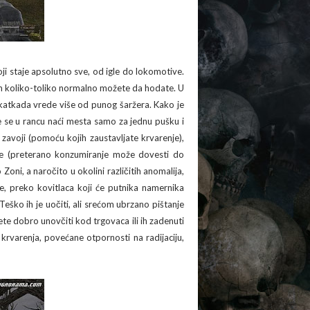
oji staje apsolutno sve, od igle do lokomotive.
tom koliko-toliko normalno možete da hodate. U
e katkada vrede više od punog šaržera. Kako je
će se u rancu naći mesta samo za jednu pušku i
zavoji (pomoću kojih zaustavljate krvarenje),
vodke (preterano konzumiranje može dovesti do
oni, a naročito u okolini različitih anomalija,
je, preko kovitlaca koji će putnika namernika
Teško ih je uočiti, ali srećom ubrzano pištanje
te dobro unovčiti kod trgovaca ili ih zadenuti
krvarenja, povećane otpornosti na radijaciju,