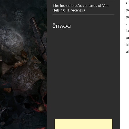
C
The Incredible Adventures of Van
p
Helsing III, recenzija
p
z
ČITAOCI
k
p
i
u