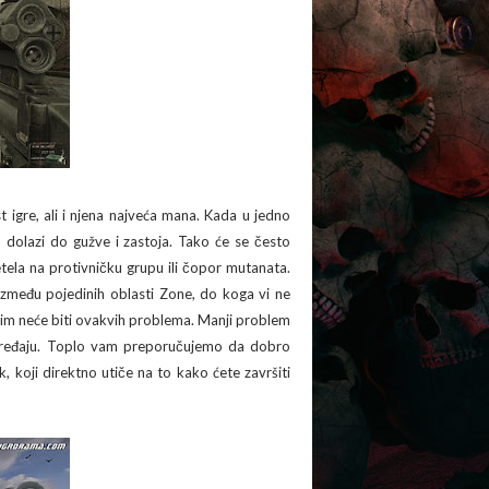
 igre, ali i njena najveća mana. Kada u jedno
dolazi do gužve i zastoja. Tako će se često
tela na protivničku grupu ili čopor mutanata.
zmeđu pojedinih oblasti Zone, do koga vi ne
nim neće biti ovakvih problema. Manji problem
eđaju. Toplo vam preporučujemo da dobro
 koji direktno utiče na to kako ćete završiti