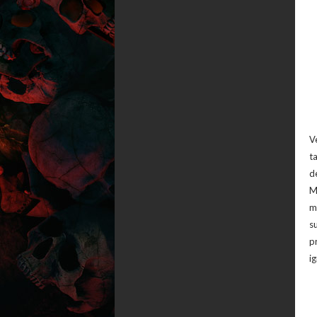
V
t
d
M
m
s
p
ig