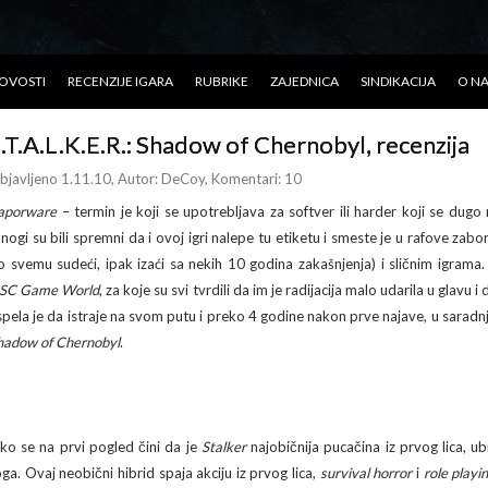
OVOSTI
RECENZIJE IGARA
RUBRIKE
ZAJEDNICA
SINDIKACIJA
O N
.T.A.L.K.E.R.: Shadow of Chernobyl, recenzija
bjavljeno 1.11.10
, Autor:
DeCoy
, Komentari: 10
aporware
– termin je koji se upotrebljava za softver ili harder koji se dugo 
nogi su bili spremni da i ovoj igri nalepe tu etiketu i smeste je u rafove zab
o svemu sudeći, ipak izaći sa nekih 10 godina zakašnjenja) i sličnim igrama
SC Game World
, za koje su svi tvrdili da im je radijacija malo udarila u glavu
spela je da istraje na svom putu i preko 4 godine nakon prve najave, u sarad
hadow of Chernobyl
.
ako se na prvi pogled čini da je
Stalker
najobičnija pucačina iz prvog lica, 
oga. Ovaj neobični hibrid spaja akciju iz prvog lica,
survival
horror
i
role playi