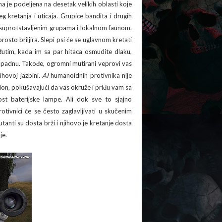
 je podeljena na desetak velikih oblasti koje
eg kretanja i uticaja. Grupice bandita i drugih
sa suprotstavljenim grupama i lokalnom faunom.
prosto briljira. Slepi psi će se uglavnom kretati
utim, kada im sa par hitaca osmudite dlaku,
napadnu. Takođe, ogromni mutirani veprovi vas
jihovoj jazbini.
AI
humanoidnih protivnika nije
klon, pokušavajući da vas okruže i priđu vam sa
ost baterijske lampe. Ali dok sve to sjajno
rotivnici će se često zaglavljivati u skučenim
anti su dosta brži i njihovo je kretanje dosta
je.