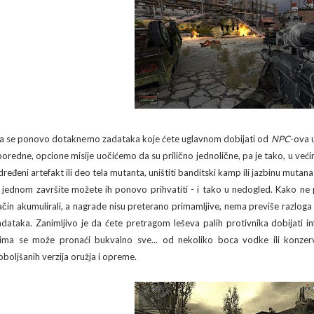
a se ponovo dotaknemo zadataka koje ćete uglavnom dobijati od
NPC
-ova 
poredne, opcione misije uočićemo da su prilično jednolične, pa je tako, u već
dređeni artefakt ili deo tela mutanta, uništiti banditski kamp ili jazbinu mutana
h jednom završite možete ih ponovo prihvatiti - i tako u nedogled. Kako ne p
ačin akumulirali, a nagrade nisu preterano primamljive, nema previše razloga z
adataka. Zanimljivo je da ćete pretragom leševa palih protivnika dobijati i
jima se može pronaći bukvalno sve... od nekoliko boca vodke ili konzer
oboljšanih verzija oružja i opreme.