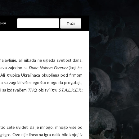
AMA
najavljuje, ali nikada ne ugleda svetlost dana.
orava zajedno sa
Duke Nukem Forever
(koji će,
. Ali grupica Ukrajinaca okupljena pod firmom
 i da su zagrizli više nego što mogu da progutaju,
nji sa izdavačem
THQ
, objavi igru
S.T.A.L.K.E.R.:
ubrzo ćete uvideti da je mnogo, mnogo više od
ng
igre. Ovo nije linearna igra nalik bilo kojoj iz