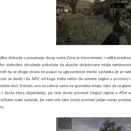
elika sloboda u ponašanju živog sveta Zone je istovremeno i velika prednost
ako slobodno okruženje pokušate da ubacite skriptovane misije neminovno 
esiti da se druga strana ne pojavi na ugovorenom mestu sastanka jer je nale
ože se desiti i da
NPC
od koga treba nešto da uzmete zagine u prostoru i
ožete doći. Srećom, ovo se odnosi samo na sporedne misije, tako da sa glav
u i dosta štura objašnjenja, pa ćete dosta provesti čitajući zapise u
PDA
ur
ročitate svaki zadatak, jer vam vrlo lako može promaći jedan važan podatak,
ru.