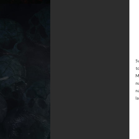
S
t
M
n
n
l