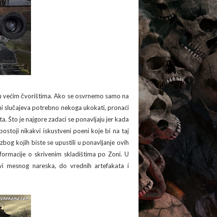
u većim čvorištima. Ako se osvrnemo samo na
ini slučajeva potrebno nekoga ukokati, pronaći
ta. Što je najgore zadaci se ponavljaju jer kada
ostoji nikakvi iskustveni poeni koje bi na taj
bog kojih biste se upustili u ponavljanje ovih
nformacije o skrivenim skladištima po Zoni. U
vi mesnog nareska, do vrednih artefakata i