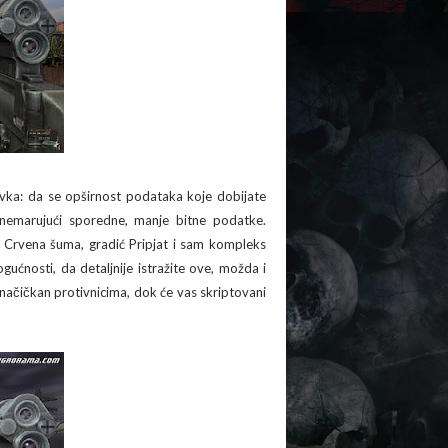
evka: da se opširnost podataka koje dobijate
anemarujući sporedne, manje bitne podatke.
o. Crvena šuma, gradić Pripjat i sam kompleks
gućnosti, da detaljnije istražite ove, možda i
 načičkan protivnicima, dok će vas skriptovani