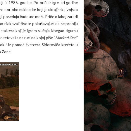
i iz 1986. godine. Po priči iz igre, tri godine
prostor oko nuklearke koji je ukrajinska vojska
ji poseduju čudesne moći. Priče o lakoj zaradi
o rizikovali živote pokušavajući da se probiju
 stalkera koji je igrom slučaja izbegao sigurnu
e tetovaža na ruci na kojoj piše "
Marked One
"
lok. Uz pomoć švercera Sidoroviča krećete u
a Zone.