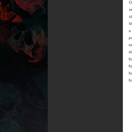
O
s
s
V
u
p
n
n
b
f
h
h