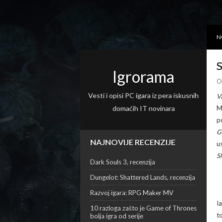
N
S
Igrorama
O
Vesti i opisi PC igara iz pera iskusnih
V
domaćih IT novinara
M
p
G
NAJNOVIJE RECENZIJE
u
S
Dark Souls 3, recenzija
Dungelot: Shattered Lands, recenzija
Razvoj igara: RPG Maker MV
I
10 razloga zašto je Game of Thrones
t
bolja igra od serije