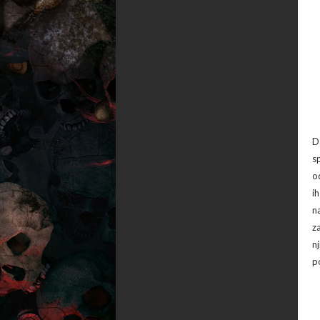
D
s
o
i
n
z
n
p