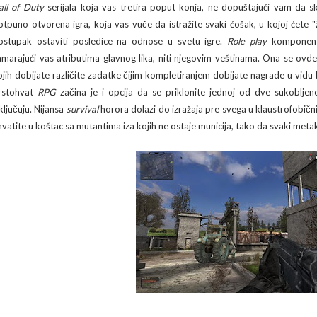
all of Duty
serijala koja vas tretira poput konja, ne dopuštajući vam da 
otpuno otvorena igra, koja vas vuče da istražite svaki ćošak, u kojoj ćete "
ostupak ostaviti posledice na odnose u svetu igre.
Role play
komponenta
amarajući vas atributima glavnog lika, niti njegovim veštinama. Ona se ov
ojih dobijate različite zadatke čijim kompletiranjem dobijate nagrade u vidu b
rstohvat
RPG
začina je i opcija da se priklonite jednoj od dve sukobljene
sključuju. Nijansa
survival
horora dolazi do izražaja pre svega u klaustrofob
hvatite u koštac sa mutantima iza kojih ne ostaje municija, tako da svaki meta