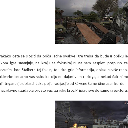
vakako ćete se složiti da priča jedne ovakve igre treba da bude u obliku l
okom igre smanjuje, na kraju se fokusirajući na sam rasplet, potpuno z
eđutim, kod Stalkera taj fokus, to usko grlo informacija, dolazi suviše ran
uklearke linearno vas vuku ka cilju ne dajući vam razloga, a nekad čak ni mo
ajintrigantnije oblasti. Jaka polja radijacije od Crvene šume čine uzan kordon
anac glavnog zadatka prosto vući za ruku kroz Pripjat, sve do samog reaktora.