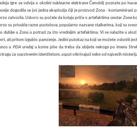
adnja igre se odvija u okolini nuklearne elektrane Čenobilj poznate po havarij
asnije dogodila se još jedna eksplozija čiji je proizvod Zona - kontaminirani 
brzo zatvorila. Uskoro su počele da kolaju priče o artefaktima unutar Zone ko
brzo su privukle razne pustolove, popularno nazvane stalkerima, koji su svesn
to dublje u Zonu u potrazi za što vrednijim artefaktima. Vi se nalazite u ulozi
mrt, ali pritom izgubio pamćenje. Jedini putokaz na koji se možete osloniti jest
 unos u
PDA
uređaj u kome piše da treba da ubijete nekoga po imenu Stre
otragu za sopstvenim identitetom, usput otkrivajući neke od najvećih misterij