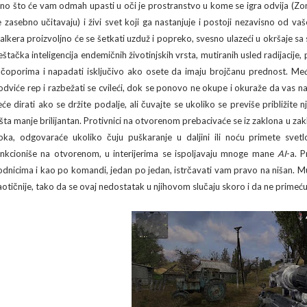
no što će vam odmah upasti u oči je prostranstvo u kome se igra odvija (Zona
e zasebno učitavaju) i živi svet koji ga nastanjuje i postoji nezavisno od vaš
talkera proizvoljno će se šetkati uzduž i popreko, svesno ulazeći u okršaje 
eštačka inteligencija endemičnih životinjskih vrsta, mutiranih usled radijacije, 
 čoporima i napadati isključivo ako osete da imaju brojčanu prednost. Međ
odviće rep i razbežati se cvileći, dok se ponovo ne okupe i okuraže da vas 
eće dirati ako se držite podalje, ali čuvajte se ukoliko se previše približite n
išta manje brilijantan. Protivnici na otvorenom prebacivaće se iz zaklona u za
oka, odgovaraće ukoliko čuju puškaranje u daljini ili noću primete svetl
unkcioniše na otvorenom, u interijerima se ispoljavaju mnoge mane
AI
-a. P
odnicima i kao po komandi, jedan po jedan, istrčavati vam pravo na nišan. Mut
aotičnije, tako da se ovaj nedostatak u njihovom slučaju skoro i da ne primeću