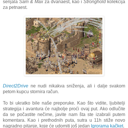
serijala
Sam & Max
za dvanaest, kao i
Stronghold
kolekcija
za petnaest.
Direct2Drive
ne nudi nikakva sniženja, ali i dalje svakom
petom kupcu stornira račun.
To bi ukratko bile naše preporuke. Kao što vidite, ljubitelji
strategija i avantura će najbolje proći ovaj put. Ako odlučite
da se počastite nečime, javite nam šta ste izabrali putem
komentara. Kao i prethodnih puta, sutra u 11h stiže novo
nagradno pitanje, koje će udomiti još jedan
Igrorama kačket
.