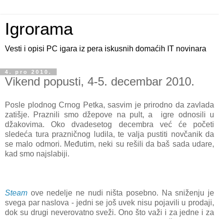
Igrorama
Vesti i opisi PC igara iz pera iskusnih domaćih IT novinara
4. pro 2010.
Vikend popusti, 4-5. decembar 2010.
Posle plodnog Crnog Petka, sasvim je prirodno da zavlada
zatišje. Praznili smo džepove na pult, a igre odnosili u
džakovima. Oko dvadesetog decembra već će početi
sledeća tura prazničnog ludila, te valja pustiti novčanik da
se malo odmori. Međutim, neki su rešili da baš sada udare,
kad smo najslabiji.
Steam
ove nedelje ne nudi ništa posebno. Na sniženju je
svega par naslova - jedni se još uvek nisu pojavili u prodaji,
dok su drugi neverovatno sveži. Ono što važi i za jedne i za