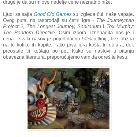
druge je da su im ove nedelje cene neznatno niže.
Ljudi sa sajta
Good Old Games
su izgleda čuli naše vapaje.
Ovog puta, na rasprodaji su četiri igre -
The Journeyman
Project 2, The Longest Journey, Sanitarium
i
Tex Murphy:
The Pandora Directiv
e. Osim izbora, iznenadila nas je i
cena - svaki nasov je pojedinačno 50% jeftiniji, bez obzira
na to koliko ih kupite. Tako prva igra košta tri dolara, dok
preostale tri koštaju po pet. Kako su naslovi u pitanju
obavezna literatura, preporučujemo vam da odrešite kesu.