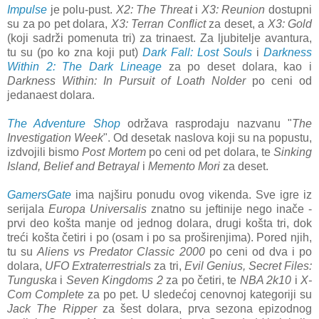
Impulse
je polu-pust.
X2: The Threat
i
X3: Reunion
dostupni
su za po pet dolara,
X3: Terran Conflict
za deset, a
X3: Gold
(koji sadrži pomenuta tri) za trinaest. Za ljubitelje avantura,
tu su (po ko zna koji put)
Dark Fall: Lost Souls
i
Darkness
Within 2: The Dark Lineage
za po deset dolara, kao i
Darkness Within: In Pursuit of Loath Nolder
po ceni od
jedanaest dolara.
The Adventure Shop
održava rasprodaju nazvanu "
The
Investigation Week
". Od desetak naslova koji su na popustu,
izdvojili bismo
Post Mortem
po ceni od pet dolara, te
Sinking
Island, Belief and Betrayal
i
Memento Mori
za deset.
GamersGate
ima najširu ponudu ovog vikenda. Sve igre iz
serijala
Europa Universalis
znatno su jeftinije nego inače -
prvi deo košta manje od jednog dolara, drugi košta tri, dok
treći košta četiri i po (osam i po sa proširenjima). Pored njih,
tu su
Aliens vs Predator Classic 2000
po ceni od dva i po
dolara,
UFO Extraterrestrials
za tri,
Evil Genius, Secret Files:
Tunguska
i
Seven Kingdoms 2
za po četiri, te
NBA 2k10
i
X-
Com Complete
za po pet. U sledećoj cenovnoj kategoriji su
Jack The Ripper
za šest dolara, prva sezona epizodnog