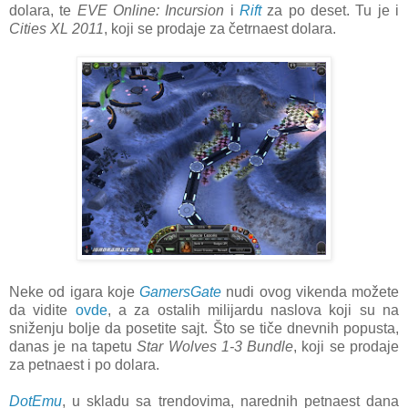
dolara, te
EVE Online: Incursion
i
Rift
za po deset. Tu je i
Cities XL 2011
, koji se prodaje za četrnaest dolara.
Neke od igara koje
GamersGate
nudi ovog vikenda možete
da vidite
ovde
, a za ostalih milijardu naslova koji su na
sniženju bolje da posetite sajt. Što se tiče dnevnih popusta,
danas je na tapetu
Star Wolves 1-3 Bundle
, koji se prodaje
za petnaest i po dolara.
DotEmu
, u skladu sa trendovima, narednih petnaest dana