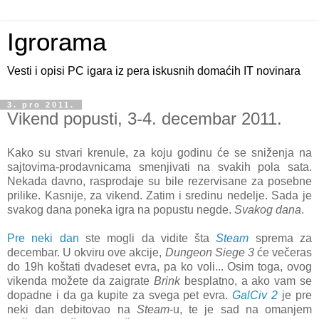
Igrorama
Vesti i opisi PC igara iz pera iskusnih domaćih IT novinara
3. pro 2011.
Vikend popusti, 3-4. decembar 2011.
Kako su stvari krenule, za koju godinu će se sniženja na
sajtovima-prodavnicama smenjivati na svakih pola sata.
Nekada davno, rasprodaje su bile rezervisane za posebne
prilike. Kasnije, za vikend. Zatim i sredinu nedelje. Sada je
svakog dana poneka igra na popustu negde.
Svakog dana
.
Pre neki dan
ste mogli da vidite šta
Steam
sprema za
decembar. U okviru ove akcije,
Dungeon Siege 3
će večeras
do 19h koštati dvadeset evra, pa ko voli... Osim toga, ovog
vikenda možete da zaigrate
Brink
besplatno, a ako vam se
dopadne i da ga kupite za svega pet evra.
GalCiv 2
je pre
neki dan debitovao na
Steam
-u, te je sad na omanjem