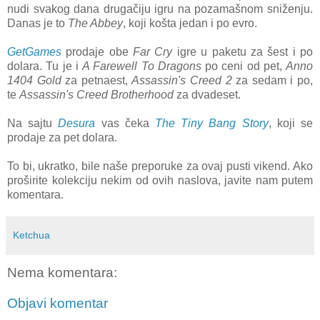
nudi svakog dana drugačiju igru na pozamašnom sniženju.
Danas je to
The Abbey
, koji košta jedan i po evro.
GetGames
prodaje obe
Far Cry
igre u paketu za šest i po
dolara. Tu je i
A Farewell To Dragons
po ceni od pet,
Anno
1404 Gold
za petnaest,
Assassin's Creed 2
za sedam i po,
te
Assassin's Creed Brotherhood
za dvadeset.
Na sajtu
Desura
vas čeka
The Tiny Bang Story
, koji se
prodaje za pet dolara.
To bi, ukratko, bile naše preporuke za ovaj pusti vikend. Ako
proširite kolekciju nekim od ovih naslova, javite nam putem
komentara.
Ketchua
Nema komentara:
Objavi komentar