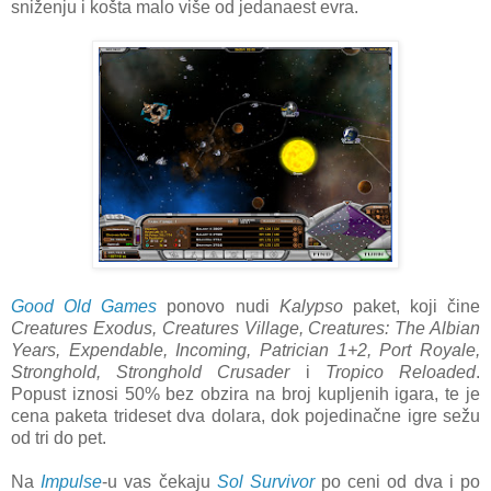
sniženju i košta malo više od jedanaest evra.
Good Old Games
ponovo nudi
Kalypso
paket, koji čine
Creatures Exodus, Creatures Village, Creatures: The Albian
Years, Expendable, Incoming, Patrician 1+2, Port Royale,
Stronghold, Stronghold Crusader
i
Tropico Reloaded
.
Popust iznosi 50% bez obzira na broj kupljenih igara, te je
cena paketa trideset dva dolara, dok pojedinačne igre sežu
od tri do pet.
Na
Impulse
-u vas čekaju
Sol Survivor
po ceni od dva i po