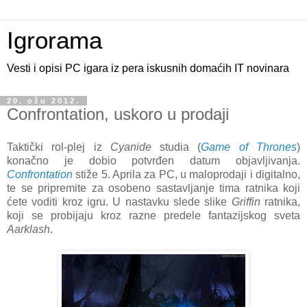
Igrorama
Vesti i opisi PC igara iz pera iskusnih domaćih IT novinara
20. ožu 2012.
Confrontation, uskoro u prodaji
Taktički rol-plej iz
Cyanide
studia (
Game of Thrones
)
konačno je dobio potvrđen datum objavljivanja.
Confron
tation
stiže 5. Aprila za PC, u maloprodaji i digitalno,
te se pripremite za osobeno sastavljanje tima ratnika koji
ćete voditi kroz igru. U nastavku slede slike
Griffin
ratnika,
koji se probijaju kroz razne predele fantazijskog sveta
Aarklash
.