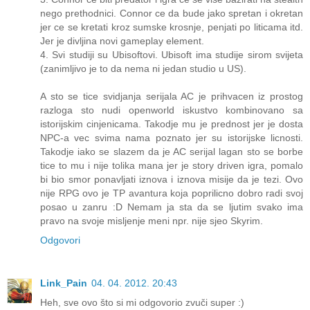
nego prethodnici. Connor ce da bude jako spretan i okretan
jer ce se kretati kroz sumske krosnje, penjati po liticama itd.
Jer je divljina novi gameplay element.
4. Svi studiji su Ubisoftovi. Ubisoft ima studije sirom svijeta
(zanimljivo je to da nema ni jedan studio u US).
A sto se tice svidjanja serijala AC je prihvacen iz prostog
razloga sto nudi openworld iskustvo kombinovano sa
istorijskim cinjenicama. Takodje mu je prednost jer je dosta
NPC-a vec svima nama poznato jer su istorijske licnosti.
Takodje iako se slazem da je AC serijal lagan sto se borbe
tice to mu i nije tolika mana jer je story driven igra, pomalo
bi bio smor ponavljati iznova i iznova misije da je tezi. Ovo
nije RPG ovo je TP avantura koja poprilicno dobro radi svoj
posao u zanru :D Nemam ja sta da se ljutim svako ima
pravo na svoje misljenje meni npr. nije sjeo Skyrim.
Odgovori
Link_Pain
04. 04. 2012. 20:43
Heh, sve ovo što si mi odgovorio zvuči super :)