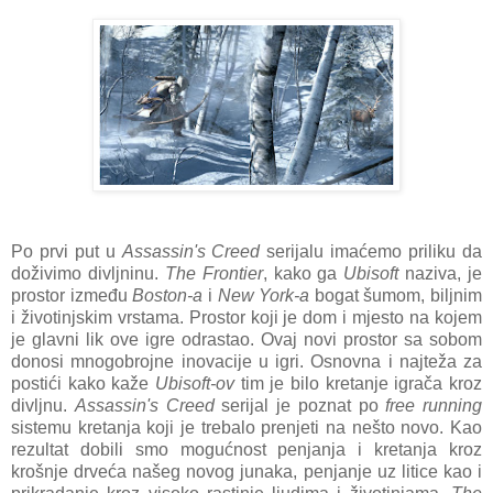
Po prvi put u
Assassin's Creed
serijalu imaćemo priliku da
doživimo divljninu.
The Frontier
, kako ga
Ubisoft
naziva, je
prostor između
Boston-a
i
New York-a
bogat šumom, biljnim
i životinjskim vrstama. Prostor koji je dom i mjesto na kojem
je glavni lik ove igre odrastao. Ovaj novi prostor sa sobom
donosi mnogobrojne inovacije u igri. Osnovna i najteža za
postići kako kaže
Ubisoft-ov
tim je bilo kretanje igrača kroz
divljnu.
Assassin's Creed
serijal je poznat po
free running
sistemu kretanja koji je trebalo prenjeti na nešto novo. Kao
rezultat dobili smo mogućnost penjanja i kretanja kroz
krošnje drveća našeg novog junaka, penjanje uz litice kao i