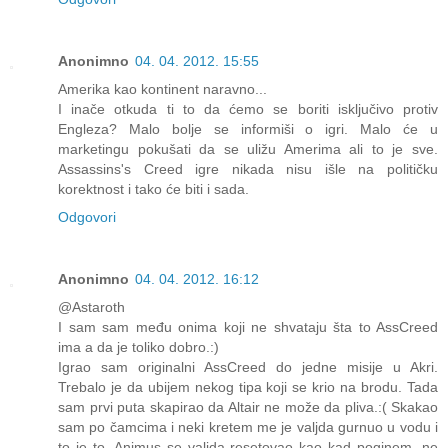
Anonimno
04. 04. 2012. 15:55
Amerika kao kontinent naravno...
I inače otkuda ti to da ćemo se boriti isključivo protiv
Engleza? Malo bolje se informiši o igri. Malo će u
marketingu pokušati da se uližu Amerima ali to je sve.
Assassins's Creed igre nikada nisu išle na političku
korektnost i tako će biti i sada.
Odgovori
Anonimno
04. 04. 2012. 16:12
@Astaroth
I sam sam među onima koji ne shvataju šta to AssCreed
ima a da je toliko dobro.:)
Igrao sam originalni AssCreed do jedne misije u Akri.
Trebalo je da ubijem nekog tipa koji se krio na brodu. Tada
sam prvi puta skapirao da Altair ne može da pliva.:( Skakao
sam po čamcima i neki kretem me je valjda gurnuo u vodu i
to je to. Animus se valjda resetovao kao kad poginem, ne