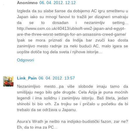
Anonimno
06. 04. 2012. 12:12
Izgleda da su slabe šanse da dobijemo AC igru smeštenu u
Japan iako su mnogi fanovi to tražili jer dizajneri smatraju
da se to dosadan i nezanimljiv setting...
http://www.oxm.co.uk/40413/ubisoft-ww2-japan-and-egypt-
are-the-three-worst-settings-for-an-assassins-creed-game/
Ipak se mora priznati da Indija bar zvuči kao dosta
zanimljivo mesto radnje za neki budući AC, malo igara se
uopšte dotiče tog dela sveta i njihove istorije...
Odgovori
Link_Pain
06. 04. 2012. 13:57
Nezanimljivo mesto...pa više slobode imaju tamo da
smišljaju nego bilo gde drugde. Cela Azija je puna moćnih
legendi i ima solidnu i zanimljivu istoriju. Baš šteta, jedan
shinobi bi bio vrh. Za trojku se i pričalo u početku da bi
trebalo da se održava u Japanu.
Asura's Wrath je nešto na indijsko-budistički fazon, zar ne?
Eh, da to ima za PC...