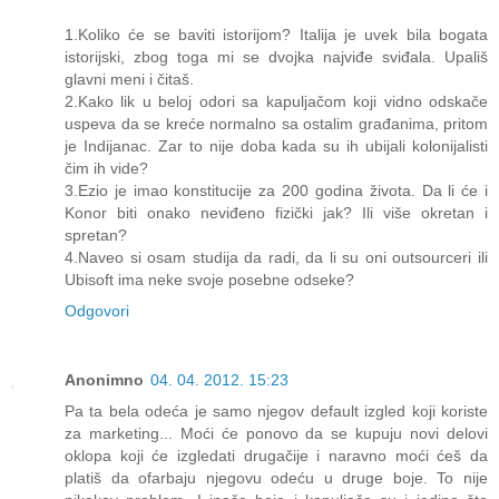
1.Koliko će se baviti istorijom? Italija je uvek bila bogata
istorijski, zbog toga mi se dvojka najviđe sviđala. Upališ
glavni meni i čitaš.
2.Kako lik u beloj odori sa kapuljačom koji vidno odskače
uspeva da se kreće normalno sa ostalim građanima, pritom
je Indijanac. Zar to nije doba kada su ih ubijali kolonijalisti
čim ih vide?
3.Ezio je imao konstitucije za 200 godina života. Da li će i
Konor biti onako neviđeno fizički jak? Ili više okretan i
spretan?
4.Naveo si osam studija da radi, da li su oni outsourceri ili
Ubisoft ima neke svoje posebne odseke?
Odgovori
Anonimno
04. 04. 2012. 15:23
Pa ta bela odeća je samo njegov default izgled koji koriste
za marketing... Moći će ponovo da se kupuju novi delovi
oklopa koji će izgledati drugačije i naravno moći ćeš da
platiš da ofarbaju njegovu odeću u druge boje. To nije