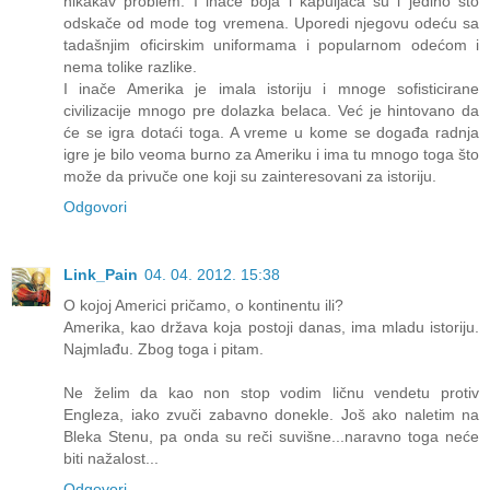
nikakav problem. I inače boja i kapuljača su i jedino što
odskače od mode tog vremena. Uporedi njegovu odeću sa
tadašnjim oficirskim uniformama i popularnom odećom i
nema tolike razlike.
I inače Amerika je imala istoriju i mnoge sofisticirane
civilizacije mnogo pre dolazka belaca. Već je hintovano da
će se igra dotaći toga. A vreme u kome se događa radnja
igre je bilo veoma burno za Ameriku i ima tu mnogo toga što
može da privuče one koji su zainteresovani za istoriju.
Odgovori
Link_Pain
04. 04. 2012. 15:38
O kojoj Americi pričamo, o kontinentu ili?
Amerika, kao država koja postoji danas, ima mladu istoriju.
Najmlađu. Zbog toga i pitam.
Ne želim da kao non stop vodim ličnu vendetu protiv
Engleza, iako zvuči zabavno donekle. Još ako naletim na
Bleka Stenu, pa onda su reči suvišne...naravno toga neće
biti nažalost...
Odgovori