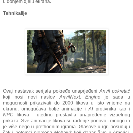
u donjem djelu ekrana.
Tehnikalije
Ovaj nastavak serijala pokređe unaprjeđeni
Anvil pokretač
koji nosi novi naslov
AnvilNext
.
Engine
je sada u
mogućnosti prikazivati do 2000 likova u isto vrijeme na
ekranu, omogućava bolje animacije i
AI
protivnika kao i
NPC
likova i ujedino prestavlja unapređenje vizuelnog
prikaza. Sve animacije likova su rađenje ponovo i mnogo ih
je više nego u prethodnim igrama. Glasove u igri posuđuju
čak i potomci plemena
Mohawk
koji danas žive u Americi.