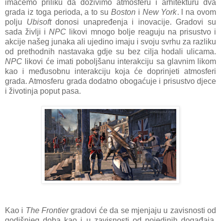
imaćemo priliku da doživimo atmosferu i arhitekturu dva
grada iz toga perioda, a to su
Boston
i
New York
. I na ovom
polju
Ubisoft
donosi unapređenja i inovacije. Gradovi su
sada življi i
NPC
likovi mnogo bolje reaguju na prisustvo i
akcije našeg junaka ali ujedino imaju i svoju svrhu za razliku
od prethodnih nastavaka gdje su bez cilja hodali ulicama.
NPC
likovi će imati poboljšanu interakciju sa glavnim likom
kao i međusobnu interakciju koja će doprinjeti atmosferi
grada. Atmosferu grada dodatno obogaćuje i prisustvo djece
i životinja poput pasa.
Kao i
The Frontier
gradovi će da se mjenjaju u zavisnosti od
godišnjeg doba kao i u zavisnosti od pojedinih događaja.