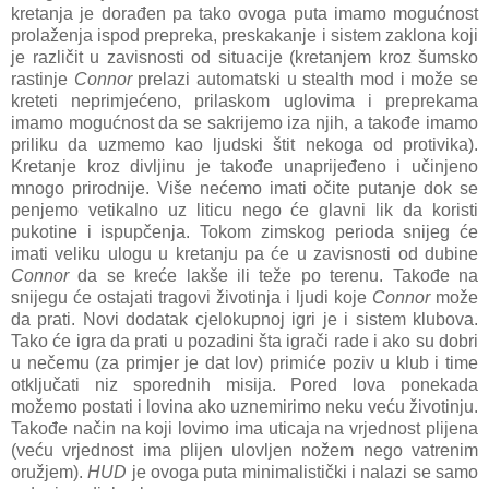
kretanja je dorađen pa tako ovoga puta imamo mogućnost
prolaženja ispod prepreka, preskakanje i sistem zaklona koji
je različit u zavisnosti od situacije (kretanjem kroz šumsko
rastinje
Connor
prelazi automatski u stealth mod i može se
kreteti neprimjećeno, prilaskom uglovima i preprekama
imamo mogućnost da se sakrijemo iza njih, a takođe imamo
priliku da uzmemo kao ljudski štit nekoga od protivika).
Kretanje kroz divljinu je takođe unaprijeđeno i učinjeno
mnogo prirodnije. Više nećemo imati očite putanje dok se
penjemo vetikalno uz liticu nego će glavni lik da koristi
pukotine i ispupčenja. Tokom zimskog perioda snijeg će
imati veliku ulogu u kretanju pa će u zavisnosti od dubine
Connor
da se kreće lakše ili teže po terenu. Takođe na
snijegu će ostajati tragovi životinja i ljudi koje
Connor
može
da prati. Novi dodatak cjelokupnoj igri je i sistem klubova.
Tako će igra da prati u pozadini šta igrači rade i ako su dobri
u nečemu (za primjer je dat lov) primiće poziv u klub i time
otključati niz sporednih misija. Pored lova ponekada
možemo postati i lovina ako uznemirimo neku veću životinju.
Takođe način na koji lovimo ima uticaja na vrjednost plijena
(veću vrjednost ima plijen ulovljen nožem nego vatrenim
oružjem).
HUD
je ovoga puta minimalistički i nalazi se samo