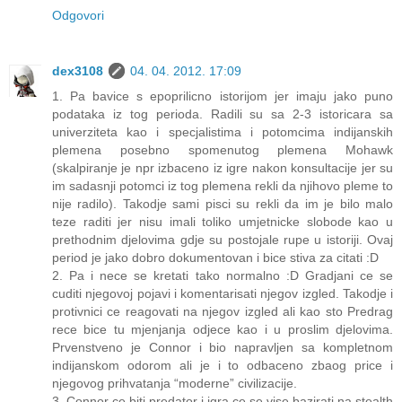
Odgovori
dex3108
04. 04. 2012. 17:09
1. Pa bavice s epoprilicno istorijom jer imaju jako puno
podataka iz tog perioda. Radili su sa 2-3 istoricara sa
univerziteta kao i specjalistima i potomcima indijanskih
plemena posebno spomenutog plemena Mohawk
(skalpiranje je npr izbaceno iz igre nakon konsultacije jer su
im sadasnji potomci iz tog plemena rekli da njihovo pleme to
nije radilo). Takodje sami pisci su rekli da im je bilo malo
teze raditi jer nisu imali toliko umjetnicke slobode kao u
prethodnim djelovima gdje su postojale rupe u istoriji. Ovaj
period je jako dobro dokumentovan i bice stiva za citati :D
2. Pa i nece se kretati tako normalno :D Gradjani ce se
cuditi njegovoj pojavi i komentarisati njegov izgled. Takodje i
protivnici ce reagovati na njegov izgled ali kao sto Predrag
rece bice tu mjenjanja odjece kao i u proslim djelovima.
Prvenstveno je Connor i bio napravljen sa kompletnom
indijanskom odorom ali je i to odbaceno zbaog price i
njegovog prihvatanja “moderne” civilizacije.
3. Connor ce biti predator i igra ce se vise bazirati na stealth