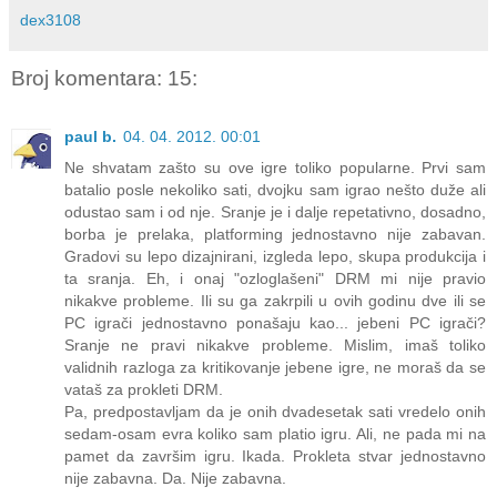
dex3108
Broj komentara: 15:
paul b.
04. 04. 2012. 00:01
Ne shvatam zašto su ove igre toliko popularne. Prvi sam
batalio posle nekoliko sati, dvojku sam igrao nešto duže ali
odustao sam i od nje. Sranje je i dalje repetativno, dosadno,
borba je prelaka, platforming jednostavno nije zabavan.
Gradovi su lepo dizajnirani, izgleda lepo, skupa produkcija i
ta sranja. Eh, i onaj "ozloglašeni" DRM mi nije pravio
nikakve probleme. Ili su ga zakrpili u ovih godinu dve ili se
PC igrači jednostavno ponašaju kao... jebeni PC igrači?
Sranje ne pravi nikakve probleme. Mislim, imaš toliko
validnih razloga za kritikovanje jebene igre, ne moraš da se
vataš za prokleti DRM.
Pa, predpostavljam da je onih dvadesetak sati vredelo onih
sedam-osam evra koliko sam platio igru. Ali, ne pada mi na
pamet da završim igru. Ikada. Prokleta stvar jednostavno
nije zabavna. Da. Nije zabavna.