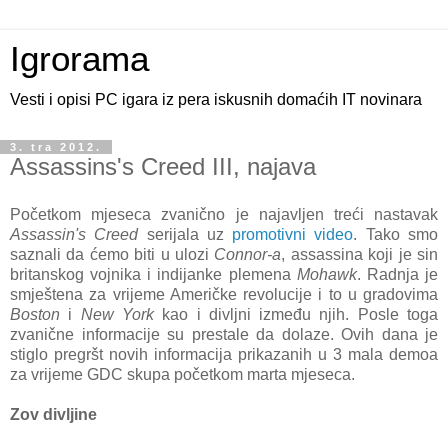
Igrorama
Vesti i opisi PC igara iz pera iskusnih domaćih IT novinara
3. tra 2012.
Assassins's Creed III, najava
Početkom mjeseca zvanično je najavljen treći nastavak
Assassin's Creed
serijala uz
promotivni video
. Tako smo
saznali da ćemo biti u ulozi
Connor-a
, assassina koji je sin
britanskog vojnika i indijanke plemena
Mohawk
. Radnja je
smještena za vrijeme Američke revolucije i to u gradovima
Boston
i
New York
kao i divljni između njih. Posle toga
zvanične informacije su prestale da dolaze. Ovih dana je
stiglo pregršt novih informacija prikazanih u 3 mala demoa
za vrijeme GDC skupa početkom marta mjeseca.
Zov divljine