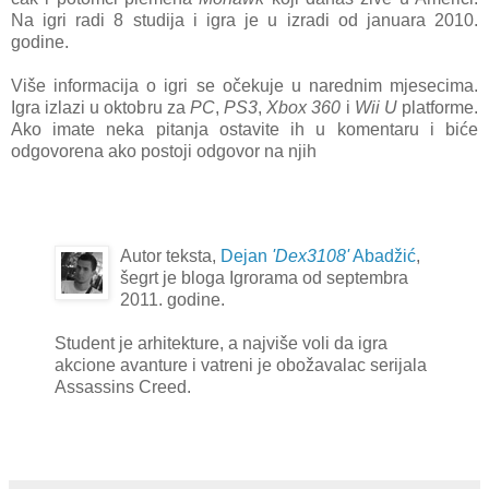
Na igri radi 8 studija i igra je u izradi od januara 2010.
godine.
Više informacija o igri se očekuje u narednim mjesecima.
Igra izlazi u oktobru za
PC
,
PS3
,
Xbox 360
i
Wii U
platforme.
Ako imate neka pitanja ostavite ih u komentaru i biće
odgovorena ako postoji odgovor na njih
Autor teksta,
Dejan
'Dex3108'
Abadžić
,
šegrt je bloga Igrorama od septembra
2011. godine.
Student je arhitekture, a najviše voli da igra
akcione avanture i vatreni je obožavalac serijala
Assassins Creed.