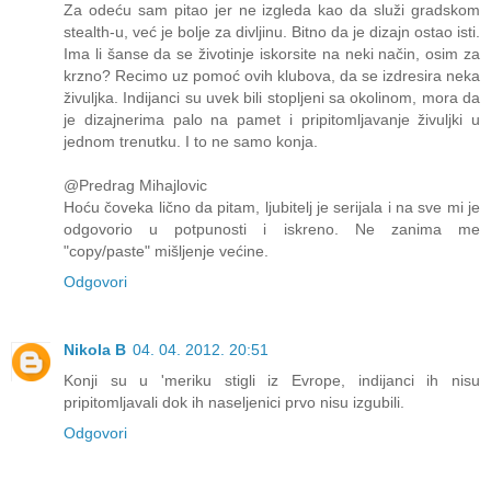
Za odeću sam pitao jer ne izgleda kao da služi gradskom
stealth-u, već je bolje za divljinu. Bitno da je dizajn ostao isti.
Ima li šanse da se životinje iskorsite na neki način, osim za
krzno? Recimo uz pomoć ovih klubova, da se izdresira neka
živuljka. Indijanci su uvek bili stopljeni sa okolinom, mora da
je dizajnerima palo na pamet i pripitomljavanje živuljki u
jednom trenutku. I to ne samo konja.
@Predrag Mihajlovic
Hoću čoveka lično da pitam, ljubitelj je serijala i na sve mi je
odgovorio u potpunosti i iskreno. Ne zanima me
"copy/paste" mišljenje većine.
Odgovori
Nikola B
04. 04. 2012. 20:51
Konji su u 'meriku stigli iz Evrope, indijanci ih nisu
pripitomljavali dok ih naseljenici prvo nisu izgubili.
Odgovori