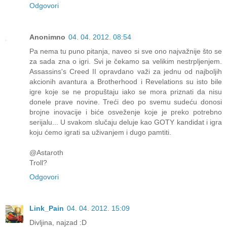
Odgovori
Anonimno
04. 04. 2012. 08:54
Pa nema tu puno pitanja, naveo si sve ono najvažnije što se
za sada zna o igri. Svi je čekamo sa velikim nestrpljenjem.
Assassins's Creed II opravdano važi za jednu od najboljih
akcionih avantura a Brotherhood i Revelations su isto bile
igre koje se ne propuštaju iako se mora priznati da nisu
donele prave novine. Treći deo po svemu sudeću donosi
brojne inovacije i biće osveženje koje je preko potrebno
serijalu... U svakom slučaju deluje kao GOTY kandidat i igra
koju ćemo igrati sa uživanjem i dugo pamtiti.
@Astaroth
Troll?
Odgovori
Link_Pain
04. 04. 2012. 15:09
Divljina, najzad :D