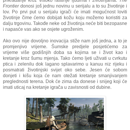
prikradanje kroz visoko rastinje ljudima i životinjama.
The
Frontier
donosi još jednu novinu u serijalu a to su životinje i
lov. Po prvi put u serijalu igrači će imati mogućnost loviti
životinje čime ćemo dobijati kožu koju možemo koristiti za
dalju trgovinu. Takođe neke od životinja neće biti bezopasne
i napasće vas ako se osjete ugroženim.
Ako ovo nije dovoljno inovacija stiže nam još jedna, a to je
promjenjivo vrijeme. Šumske predjele posjetićemo za
vrijeme više godišnjih doba sa kojima se i život kao i
kretanje kroz šumu mjenja. Tako ćemo ljeti uživati u cvrkutu
ptica i zelenilu dok lagano splavarimo u kanuu niz rijeku i
posmatrati životinjski svijet oko sebe. Jesen će sobom
donjeti i kišu koja će nam otežati kretanje smanjivanjem
preglednosti terena. Dok će zima da donese i snijeg koji će
imati uticaj na kretanje igrača u zavisnosti od dubine.