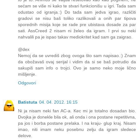
sećam se više ni kako te stvari funkcionišu u igri. Tada sam
odustao od igranja.:) Do tada sam jedva igrao, različiti
gradovi se nisu baš toliko razlikovali a onih par tipova
sporednih misija koje se rade pre ubistava dosade za par
sati. AssCreed 2 nisam ni želeo da igram. I prvi su neki
nahvalili pa je ispao takav mediokritet kad sam ga zaigrao.
@dex
Nemoj da se uvrediš zbog ovoga što sam napisao.:) Znam
da obožavaš ovaj serijal i vidim da si se baš potrudio da
sakupiš sam info o trojci. Ovo je samo neko moje lično
mišljenje.
Odgovori
Batistuta
04. 04. 2012. 16:15
Ni ja nisam neki fan AC-a. Kec mi je totalno dosadan bio.
Dvojka je donekle bila ok, ali onda i ona postane repetitivna,
pa jos i borba postane prelaka. I na kraju- glup kraj. Nisam
imao, niti imam neku posebnu zelju da igram sledece
delove.