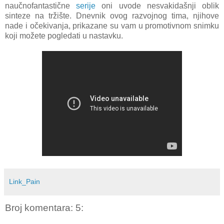
naučnofantastične
serije
oni uvode nesvakidašnji oblik
sinteze na tržište. Dnevnik ovog razvojnog tima, njihove
nade i očekivanja, prikazane su vam u promotivnom snimku
koji možete pogledati u nastavku.
Link_Pain
Broj komentara: 5: