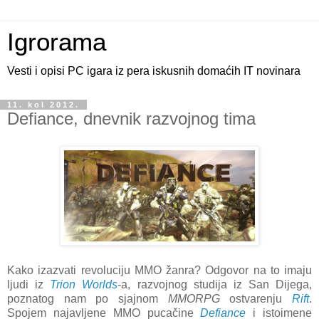
Igrorama
Vesti i opisi PC igara iz pera iskusnih domaćih IT novinara
11. kol 2012.
Defiance, dnevnik razvojnog tima
Kako izazvati revoluciju MMO žanra? Odgovor na to imaju
ljudi iz
Trion Worlds
-a, razvojnog studija iz San Dijega,
poznatog nam po sjajnom
MMORPG
ostvarenju
Rift
.
Spojem najavljene MMO pucačine
Defiance
i istoimene