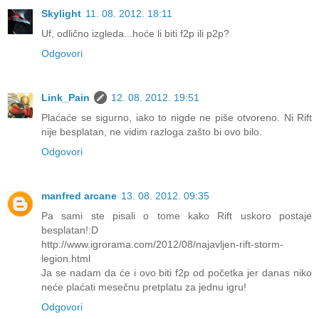
Skylight
11. 08. 2012. 18:11
Uf, odlično izgleda...hoće li biti f2p ili p2p?
Odgovori
Link_Pain
12. 08. 2012. 19:51
Plaćaće se sigurno, iako to nigde ne piše otvoreno. Ni Rift
nije besplatan, ne vidim razloga zašto bi ovo bilo.
Odgovori
manfred arcane
13. 08. 2012. 09:35
Pa sami ste pisali o tome kako Rift uskoro postaje
besplatan!:D
http://www.igrorama.com/2012/08/najavljen-rift-storm-
legion.html
Ja se nadam da će i ovo biti f2p od početka jer danas niko
neće plaćati mesečnu pretplatu za jednu igru!
Odgovori