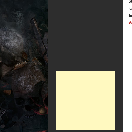
Š
k
I
R