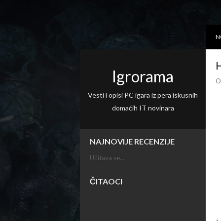
N
H
Igrorama
O
Vesti i opisi PC igara iz pera iskusnih
domaćih IT novinara
NAJNOVIJE RECENZIJE
Učitava se...
ČITAOCI