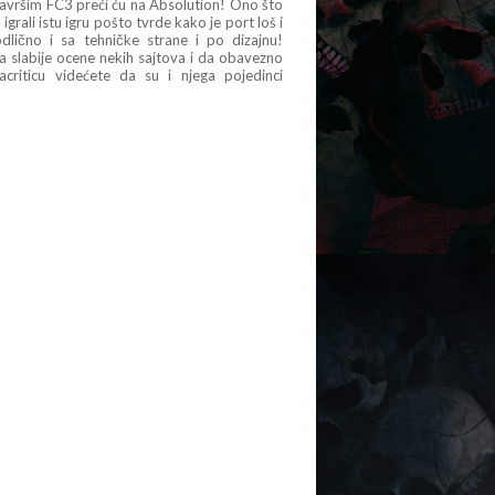
 završim FC3 preći ću na Absolution! Ono što
grali istu igru pošto tvrde kako je port loš i
lično i sa tehničke strane i po dizajnu!
a slabije ocene nekih sajtova i da obavezno
riticu videćete da su i njega pojedinci