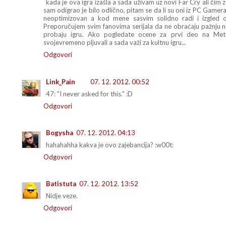
kada je ova igra izašla a sada uživam uz novi Far Cry ali čim
sam odigrao je bilo odlično, pitam se da li su oni iz PC Gamera i
neoptimizovan a kod mene sasvim solidno radi i izgled od
Preporučujem svim fanovima serijala da ne obraćaju pažnju n
probaju igru. Ako pogledate ocene za prvi deo na Metac
svojevremeno pljuvali a sada važi za kultnu igru...
Odgovori
Link_Pain
07. 12. 2012. 00:52
47: "I never asked for this." :D
Odgovori
Bogysha
07. 12. 2012. 04:13
hahahahha kakva je ovo zajebancija? :w00t:
Odgovori
Batistuta
07. 12. 2012. 13:52
Nidje veze.
Odgovori