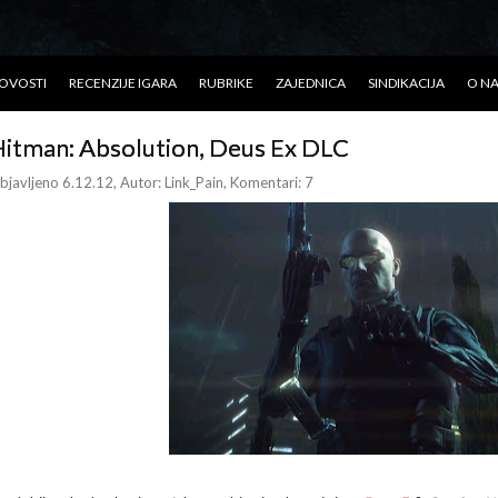
OVOSTI
RECENZIJE IGARA
RUBRIKE
ZAJEDNICA
SINDIKACIJA
O N
itman: Absolution, Deus Ex DLC
bjavljeno 6.12.12
, Autor:
Link_Pain
, Komentari: 7