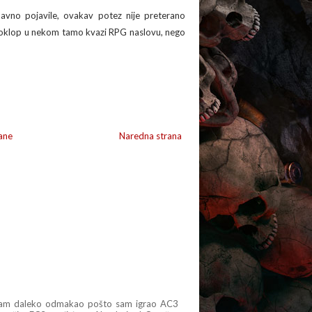
davno pojavile, ovakav potez nije preterano
ov oklop u nekom tamo kvazi RPG naslovu, nego
ane
Naredna strana
 Nisam daleko odmakao pošto sam igrao AC3