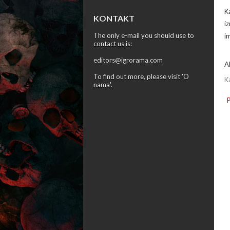
K
KONTAKT
i
The only e-mail you should use to
i
contact us is:
editors@igrorama.com
A
To find out more, please visit '
O
K
nama
'.