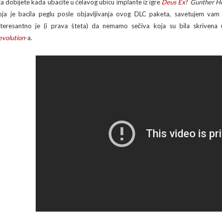
ta dobijete kada ubacite u ćelavog ubicu implante iz igre
Deus Ex
?
Gunther H
oja je bacila peglu posle objavljivanja ovog DLC paketa, savetujem vam
nteresantno je (i prava šteta) da nemamo sečiva koja su bila skriven
evolution
-a.