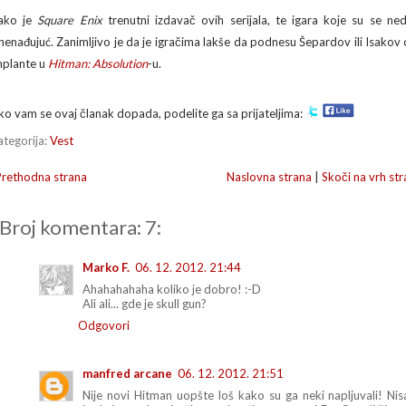
ako je
Square Enix
trenutni izdavač ovih serijala, te igara koje su se ne
znenađujuć. Zanimljivo je da je igračima lakše da podnesu Šepardov ili Isak
mplante u
Hitman: Absolution
-u.
ko vam se ovaj članak dopada, podelite ga sa prijateljima:
ategorija:
Vest
Prethodna strana
Naslovna strana
|
Skoči na vrh str
Broj komentara: 7:
Marko F.
06. 12. 2012. 21:44
Ahahahahaha koliko je dobro! :-D
Ali ali... gde je skull gun?
Odgovori
manfred arcane
06. 12. 2012. 21:51
Nije novi Hitman uopšte loš kako su ga neki napljuvali!