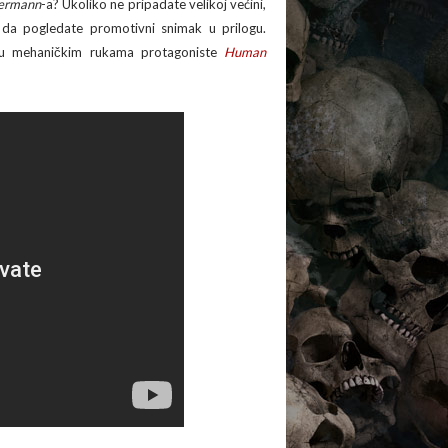
ermann
-a? Ukoliko ne pripadate velikoj većini,
 da pogledate promotivni snimak u prilogu.
a u mehaničkim rukama protagoniste
Human