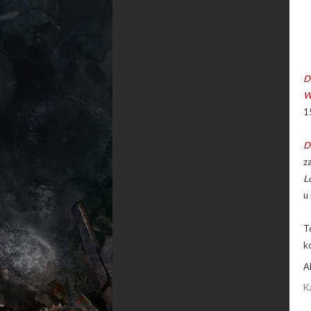
D
W
1
D
z
L
u
T
k
A
K