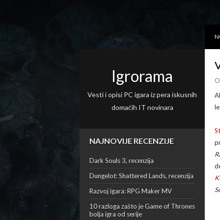
N
V
Igrorama
O
Vesti i opisi PC igara iz pera iskusnih
A
domaćih IT novinara
l
S
NAJNOVIJE RECENZIJE
p
R
Dark Souls 3, recenzija
d
Dungelot: Shattered Lands, recenzija
K
S
Razvoj igara: RPG Maker MV
10 razloga zašto je Game of Thrones
bolja igra od serije