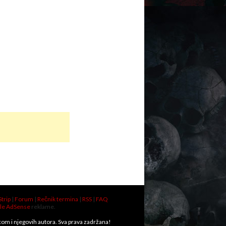
Strip
|
Forum
|
Rečnik termina
|
RSS
|
FAQ
le AdSense
reklame.
.com i njegovih autora. Sva prava zadržana!