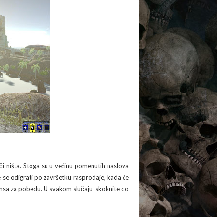
ači ništa. Stoga su u većinu pomenutih naslova
će se odigrati po završetku rasprodaje, kada će
 šansa za pobedu. U svakom slučaju, skoknite do