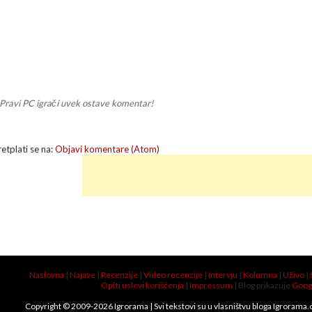
Pravi PC igrači uvek ostave komentar!
retplati se na:
Objavi komentare (Atom)
Naslovna
|
Najave
|
Recenzije
|
Video recenzije
|
Intervju
|
Kolumna
|
Uživo
|
Opšti uslovi korišćenja
|
Impressum
| Blog prikazuje
Goog
Copyright © 2009-
2026
Igrorama
| Svi tekstovi su u vlasništvu bloga Igrorama