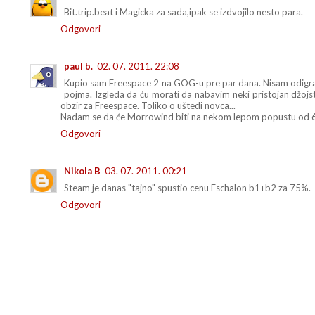
Bit.trip.beat i Magicka za sada,ipak se izdvojilo nesto para.
Odgovori
paul b.
02. 07. 2011. 22:08
Kupio sam Freespace 2 na GOG-u pre par dana. Nisam odigrao
pojma. Izgleda da ću morati da nabavim neki pristojan džojsti
obzir za Freespace. Toliko o uštedi novca...
Nadam se da će Morrowind biti na nekom lepom popustu od 
Odgovori
Nikola B
03. 07. 2011. 00:21
Steam je danas "tajno" spustio cenu Eschalon b1+b2 za 75%.
Odgovori