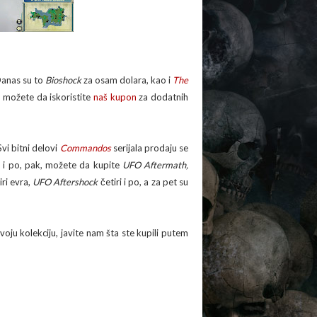
Danas su to
Bioshock
za osam dolara, kao i
The
, možete da iskoristite
naš kupon
za dodatnih
vi bitni delovi
Commandos
serijala prodaju se
ri i po, pak, možete da kupite
UFO Aftermath,
ri evra,
UFO Aftershock
četiri i po, a za pet su
voju kolekciju, javite nam šta ste kupili putem