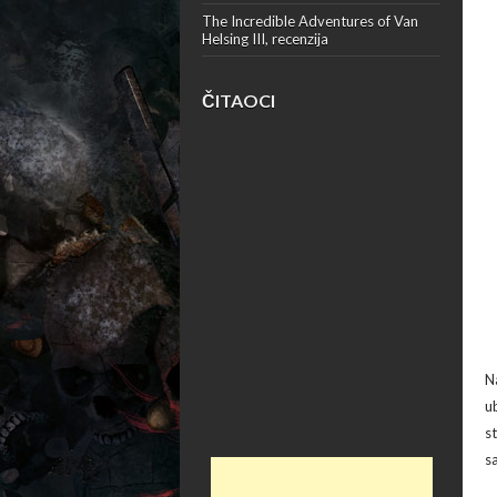
The Incredible Adventures of Van
Helsing III, recenzija
ČITAOCI
N
u
s
sa