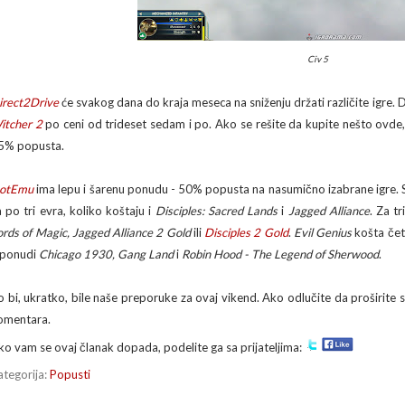
Civ 5
irect2Drive
će svakog dana do kraja meseca na sniženju držati različite igre. 
itcher 2
po ceni od trideset sedam i po. Ako se rešite da kupite nešto ovde
5% popusta.
otEmu
ima lepu i šarenu ponudu - 50% popusta na nasumično izabrane igre. S
a po tri evra, koliko koštaju i
Disciples: Sacred Lands
i
Jagged Alliance
. Za t
ords of Magic, Jagged Alliance 2 Gold
ili
Disciples 2 Gold
.
Evil Genius
košta četi
 ponudi
Chicago 1930, Gang Land
i
Robin Hood - The Legend of Sherwood
.
o bi, ukratko, bile naše preporuke za ovaj vikend. Ako odlučite da proširite s
omentara.
ko vam se ovaj članak dopada, podelite ga sa prijateljima:
ategorija:
Popusti