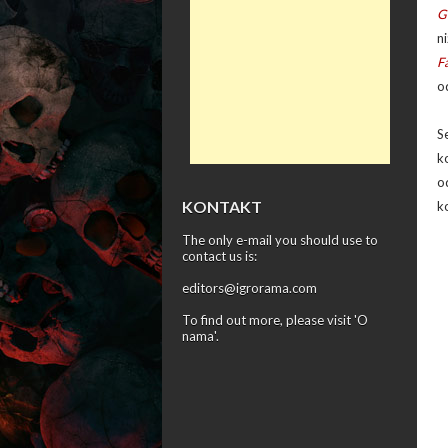
G
n
F
o
S
k
o
KONTAKT
k
The only e-mail you should use to
contact us is:
editors@igrorama.com
To find out more, please visit '
O
nama
'.