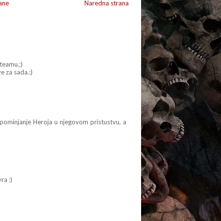
ane
Naredna strana
teamu.;)
e za sada.:)
Spominjanje Heroja u njegovom pristustvu, a
ra :)