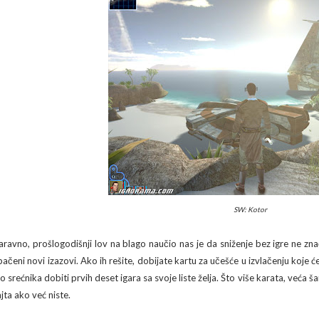
SW: Kotor
aravno, prošlogodišnji lov na blago naučio nas je da sniženje bez igre ne zn
bačeni novi izazovi. Ako ih rešite, dobijate kartu za učešće u izvlačenju koje 
to srećnika dobiti prvih deset igara sa svoje liste želja. Što više karata, veća
jta ako već niste.