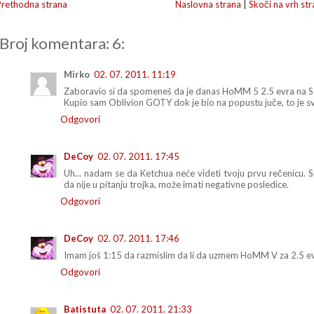
Prethodna strana
Naslovna strana
|
Skoči na vrh str
Broj komentara: 6:
Mirko
02. 07. 2011. 11:19
Zaboravio si da spomeneš da je danas HoMM 5 2.5 evra na S
Kupio sam Oblivion GOTY dok je bio na popustu juče, to je sv
Odgovori
DeCoy
02. 07. 2011. 17:45
Uh... nadam se da Ketchua neće videti tvoju prvu rečenicu. 
da nije u pitanju trojka, može imati negativne posledice.
Odgovori
DeCoy
02. 07. 2011. 17:46
Imam još 1:15 da razmislim da li da uzmem HoMM V za 2.5 ev
Odgovori
Batistuta
02. 07. 2011. 21:33