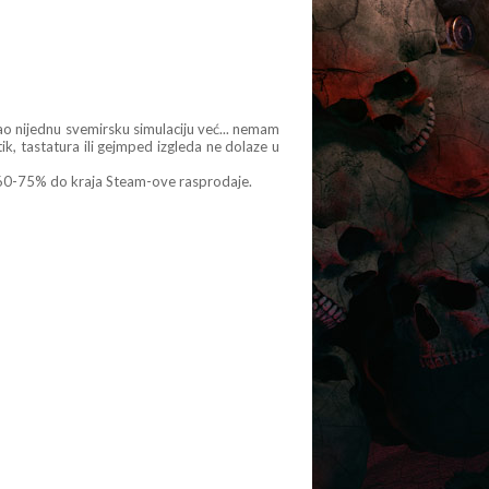
 nijednu svemirsku simulaciju već... nemam
k, tastatura ili gejmped izgleda ne dolaze u
60-75% do kraja Steam-ove rasprodaje.