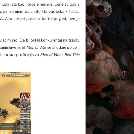
nuda ista kao i prošle nedelje. Cene su upola
no, jer verujem da znate šta vas čeka - šačica
K
... Ako ste pri parama, bacite pogled, ovo je
vlačim reč. Da bi ostali konkurentni na tržištu
 zanimljive igre!
Men of War
se prodaje po ceni
. Tu su i proširenja za
Men of War - Red Tide