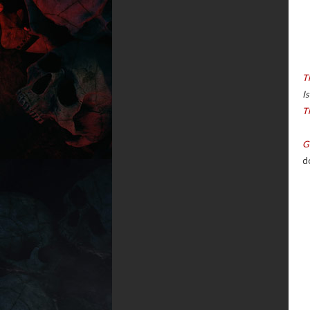
T
I
T
G
do