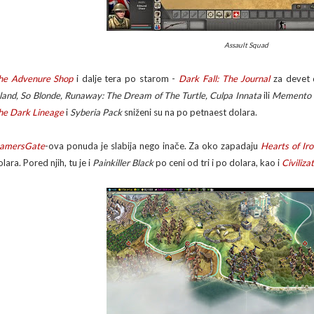
Assault Squad
he Advenure Shop
i dalje tera po starom -
Dark Fall: The Journal
za devet 
sland, So Blonde, Runaway: The Dream of The Turtle, Culpa Innata
ili
Memento 
he Dark Lineage
i
Syberia Pack
sniženi su na po petnaest dolara.
amersGate
-ova ponuda je slabija nego inače. Za oko zapadaju
Hearts of Ir
lara. Pored njih, tu je i
Painkiller Black
po ceni od tri i po dolara, kao i
Civiliza