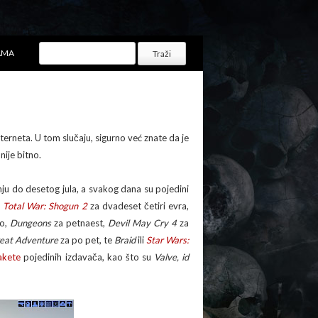
AMA
rneta. U tom slučaju, sigurno već znate da je
nije bitno.
nju do desetog jula, a svakog dana su pojedini
e
Total War: Shogun 2
za dvadeset četiri evra,
po,
Dungeons
za petnaest,
Devil May Cry 4
za
reat Adventure
za po pet, te
Braid
ili
Star Wars:
akete
pojedinih izdavača, kao što su
Valve, id