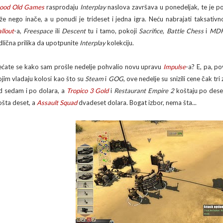
ood Old Games
rasprodaju
Interplay
naslova završava u ponedeljak, te je po
iže nego inače, a u ponudi je trideset i jedna igra. Neću nabrajati taksativ
allout
-a,
Freespace
ili
Descent
tu i tamo, pokoji
Sacrifice
,
Battle Chess
i
MD
dlična prilika da upotpunite
Interplay
kolekciju.
ećate se kako sam prošle nedelje pohvalio novu upravu
Impulse
-a? E, pa, po
ojim vladaju kolosi kao što su
Steam
i
GOG
, ove nedelje su snizili cene čak tri
d sedam i po dolara, a
Tropico 3 Gold
i
Restaurant Empire 2
koštaju po deset
ošta deset, a
Assault Squad
dvadeset dolara. Bogat izbor, nema šta...