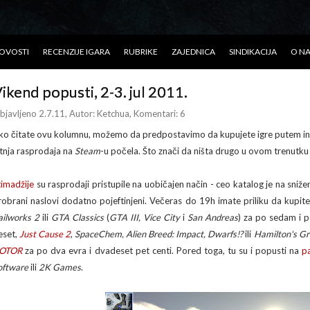
OVOSTI
RECENZIJE IGARA
RUBRIKE
ZAJEDNICA
SINDIKACIJA
O N
ikend popusti, 2-3. jul 2011.
bjavljeno 2.7.11
, Autor:
Ketchua
, Komentari: 6
ko čitate ovu kolumnu, možemo da predpostavimo da kupujete igre putem inte
etnja rasprodaja na
Steam
-u počela. Što znači da ništa drugo u ovom trenutku 
timadžije
su rasprodaji pristupile na uobičajen način - ceo katalog je na sniže
robrani naslovi dodatno pojeftinjeni. Večeras do 19h imate priliku da kupit
ailworks 2
ili
GTA Classics
(
GTA III, Vice City
i
San Andreas
) za po sedam i 
eset,
Just Cause 2
,
SpaceChem, Alien Breed: Impact, Dwarfs!?
ili
Hamilton's G
OTOR
za po dva evra i dvadeset pet centi. Pored toga, tu su i popusti na
p
oftware
ili
2K Games
.